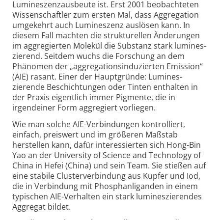
Lumineszenz­ausbeute ist. Erst 2001 beobachteten
Wissen­schaftler zum ersten Mal, dass Aggregation
umgekehrt auch Lumineszenz auslösen kann. In
diesem Fall machten die strukturellen Änderungen
im aggregierten Molekül die Substanz stark lumines­
zierend. Seitdem wuchs die Forschung an dem
Phänomen der „aggregations­induzierten Emission“
(AIE) rasant. Einer der Haupt­gründe: Lumines­
zierende Beschichtungen oder Tinten enthalten in
der Praxis eigentlich immer Pigmente, die in
irgendeiner Form aggregiert vorliegen.
Wie man solche AIE-
Verbindungen kontrolliert,
einfach, preis­wert und im größeren Maß­stab
herstellen kann, dafür interessierten sich Hong-
Bin
Yao an der University of Science and Technology of
China in Hefei (China) und sein Team. Sie stießen auf
eine stabile Cluster­verbindung aus Kupfer und Iod,
die in Verbindung mit Phosphan­liganden in einem
typischen AIE-
Verhalten ein stark lumines­zierendes
Aggregat bildet.