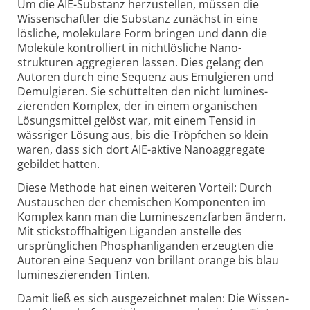
Um die AIE-Substanz herzustellen, müssen die
Wissen­schaftler die Substanz zunächst in eine
lösliche, molekulare Form bringen und dann die
Moleküle kontrolliert in nicht­lösliche Nano­
strukturen aggregieren lassen. Dies gelang den
Autoren durch eine Sequenz aus Emulgieren und
Demulgieren. Sie schüttelten den nicht lumines­
zierenden Komplex, der in einem organischen
Lösungs­mittel gelöst war, mit einem Tensid in
wässriger Lösung aus, bis die Tröpfchen so klein
waren, dass sich dort AIE-
aktive Nano­aggregate
gebildet hatten.
Diese Methode hat einen weiteren Vorteil: Durch
Austauschen der chemischen Komponenten im
Komplex kann man die Lumineszenz­farben ändern.
Mit stickstoff­haltigen Liganden anstelle des
ursprünglichen Phosphan­liganden erzeugten die
Autoren eine Sequenz von brillant orange bis blau
lumines­zierenden Tinten.
Damit ließ es sich ausgezeichnet malen: Die Wissen­