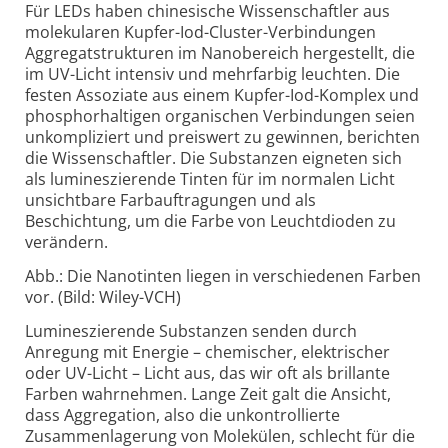
Für LEDs haben chinesische Wissenschaftler aus
molekularen Kupfer-
Iod-
Cluster-
Verbindungen
Aggregat­strukturen im Nano­bereich hergestellt, die
im UV-
Licht intensiv und mehr­farbig leuchten. Die
festen Assoziate aus einem Kupfer-
Iod-
Komplex und
phosphor­haltigen organischen Verbindungen seien
unkompliziert und preis­wert zu gewinnen, berichten
die Wissen­schaftler. Die Substanzen eigneten sich
als lumines­zierende Tinten für im normalen Licht
unsicht­bare Farb­auftragungen und als
Beschichtung, um die Farbe von Leuchtdioden zu
verändern.
Abb.: Die Nanotinten liegen in verschiedenen Farben
vor. (Bild: Wiley-VCH)
Lumineszierende Substanzen senden durch
Anregung mit Energie – chemischer, elektrischer
oder UV-
Licht – Licht aus, das wir oft als brillante
Farben wahr­nehmen. Lange Zeit galt die Ansicht,
dass Aggregation, also die unkontrollierte
Zusammen­lagerung von Molekülen, schlecht für die