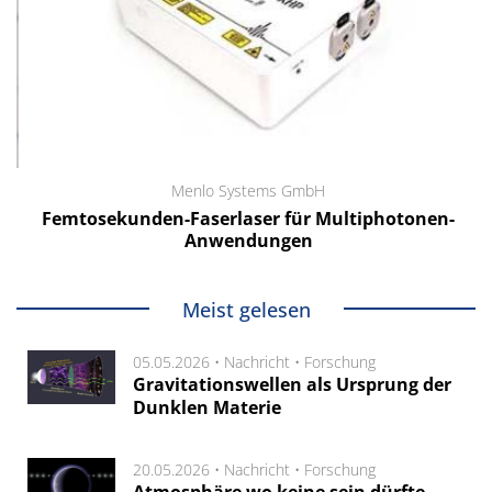
Menlo Systems GmbH
Femtosekunden-Faserlaser für Multiphotonen-
Anwendungen
Meist gelesen
05.05.2026 •
Nachricht
•
Forschung
Gravitationswellen als Ursprung der
Dunklen Materie
20.05.2026 •
Nachricht
•
Forschung
Atmosphäre wo keine sein dürfte