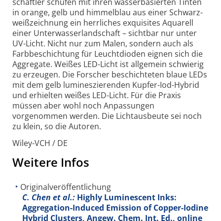
schaftler schufen mit ihren wasser­basierten Tinten
in orange, gelb und himmel­blau aus einer Schwarz­
weiß­zeichnung ein herrliches exquisites Aquarell
einer Unter­wasser­landschaft – sichtbar nur unter
UV-
Licht. Nicht nur zum Malen, sondern auch als
Farb­beschichtung für Leucht­dioden eignen sich die
Aggregate. Weißes LED-
Licht ist allgemein schwierig
zu erzeugen. Die Forscher beschichteten blaue LEDs
mit dem gelb lumines­zierenden Kupfer-
Iod-
Hybrid
und erhielten weißes LED-
Licht. Für die Praxis
müssen aber wohl noch Anpassungen
vorgenommen werden. Die Licht­ausbeute sei noch
zu klein, so die Autoren.
Wiley-VCH / DE
Weitere Infos
Originalveröffentlichung
C. Chen et al.:
Highly Luminescent Inks:
Aggregation-Induced Emission of Copper-Iodine
Hybrid Clusters, Angew. Chem. Int. Ed., online