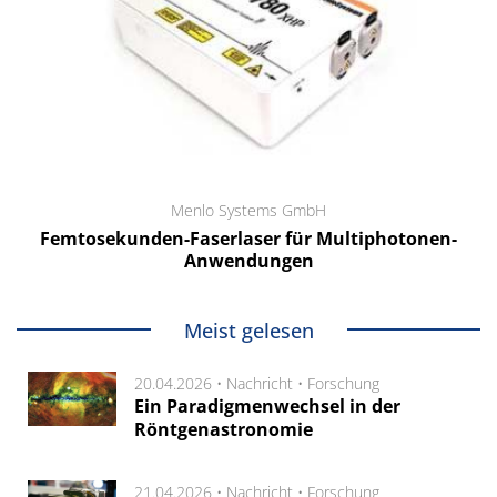
Menlo Systems GmbH
Femtosekunden-Faserlaser für Multiphotonen-
Anwendungen
Meist gelesen
20.04.2026 •
Nachricht
•
Forschung
Ein Paradigmenwechsel in der
Röntgenastronomie
21.04.2026 •
Nachricht
•
Forschung