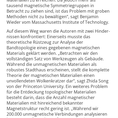
Materialien zu erreichen. Da jedoch mehr als
tausend magnetische Symmetrie­gruppen in
Betracht zu ziehen sind, ist das Problem mit groben
Methoden nicht zu bewältigen“, sagt Benjamin
Wieder vom Massachusetts Institute of Technology.
Auf diesem Weg waren die Autoren mit zwei Hinder­
nissen konfrontiert: Einerseits musste das
theoretische Rüstzeug zur Analyse der
Bandtopologie eines gegebenen magnetischen
Materials geklärt werden. „Betrachten wir den
vollständigen Satz von Werkzeugen als Gebäude.
Während die unmagne­tischen Materialien als
robustes Stadthaus erscheinen, stellt die komplette
Theorie der magnetischen Materialien einen
unvollendeten Wolken­kratzer dar“, sagt Zhida Song
von der Princeton University. Ein weiteres Problem
für die Entdeckung topo­logischer Materialien
besteht darin, dass die Anzahl magnetischer
Materialien mit hinreichend bekannter
Magnetstruktur recht gering ist. „Während wir
200.000 unmagne­tische Verbindungen analysieren