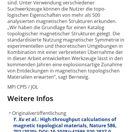
sind. Unter Verwendung verschiedener
Suchwerkzeuge können die Nutzer die topo­
logischen Eigenschaften von mehr als 500
analysierten magnetischen Strukturen erkunden.
„Wir haben die Grundlage für einen Katalog
topologischer magnetischer Strukturen gelegt. Die
standardi­sierte Nutzung magnetischer Symmetrie in
experi­mentellen und theoretischen Umgebungen in
Kombination mit einer verbreiteten Übernahme der
in dieser Arbeit entwickelten Werkzeuge lässt in den
kommenden Jahren eine explosions­artige Zunahme
von Entdeckungen in magnetischen topo­logischen
Materialien erwarten“, sagt Bernevig.
MPI CPfS / JOL
Weitere Infos
Originalveröffentlichung
Y. Xu et al.:
High-throughput calculations of
magnetic topological materials, Nature
586
,
702 (2020); DOI: 10.1038/s41586-020-2837-0