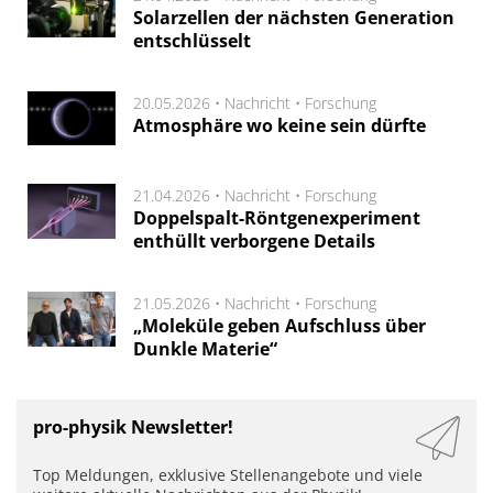
Solarzellen der nächsten Generation
entschlüsselt
20.05.2026 •
Nachricht
•
Forschung
Atmosphäre wo keine sein dürfte
21.04.2026 •
Nachricht
•
Forschung
Doppelspalt-Röntgenexperiment
enthüllt verborgene Details
21.05.2026 •
Nachricht
•
Forschung
„Moleküle geben Aufschluss über
Dunkle Materie“
pro-physik Newsletter!
Top Meldungen, exklusive Stellenangebote und viele