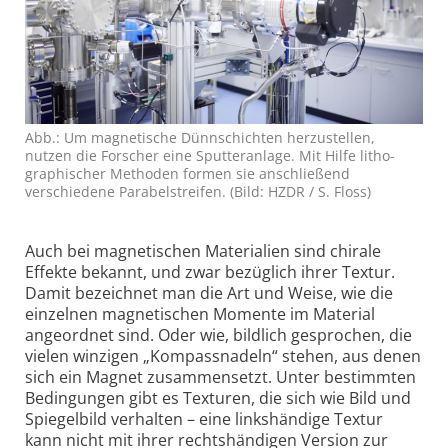
Abb.: Um magnetische Dünn­schichten herzustellen,
nutzen die Forscher eine Sputter­anlage. Mit Hilfe litho­
graphischer Methoden formen sie anschließend
verschiedene Parabel­streifen. (Bild: HZDR / S. Floss)
Auch bei magnetischen Materialien sind chirale
Effekte bekannt, und zwar bezüglich ihrer Textur.
Damit bezeichnet man die Art und Weise, wie die
einzelnen magnetischen Momente im Material
angeordnet sind. Oder wie, bildlich gesprochen, die
vielen winzigen „Kompass­nadeln“ stehen, aus denen
sich ein Magnet zusammensetzt. Unter bestimmten
Bedingungen gibt es Texturen, die sich wie Bild und
Spiegelbild verhalten – eine links­händige Textur
kann nicht mit ihrer rechts­händigen Version zur