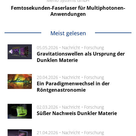
Menlo Systems GmbH
Femtosekunden-Faserlaser für Multiphotonen-
Anwendungen
Meist gelesen
05.05.2026 •
Nachricht
•
Forschung
Gravitationswellen als Ursprung der
Dunklen Materie
20.04.2026 •
Nachricht
•
Forschung
Ein Paradigmenwechsel in der
Röntgenastronomie
02.03.2026 •
Nachricht
•
Forschung
Süßer Nachweis Dunkler Materie
21.04.2026 •
Nachricht
•
Forschung