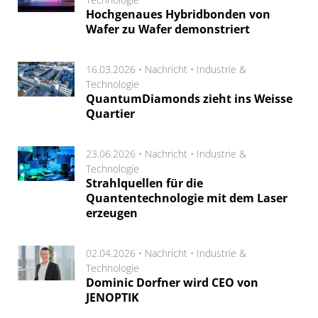
Hochgenaues Hybridbonden von
Wafer zu Wafer demonstriert
16.03.2026 •
Nachricht
•
Industrie &
Technologie
QuantumDiamonds zieht ins Weisse
Quartier
23.06.2026 •
Nachricht
•
Industrie &
Technologie
Strahlquellen für die
Quantentechnologie mit dem Laser
erzeugen
02.04.2026 •
Nachricht
•
Industrie &
Technologie
Dominic Dorfner wird CEO von
JENOPTIK