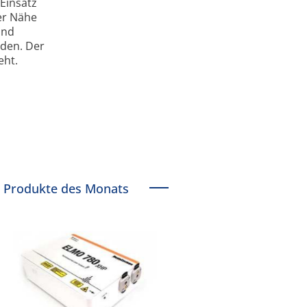
Einsatz
er Nähe
und
den. Der
eht.
Produkte des Monats