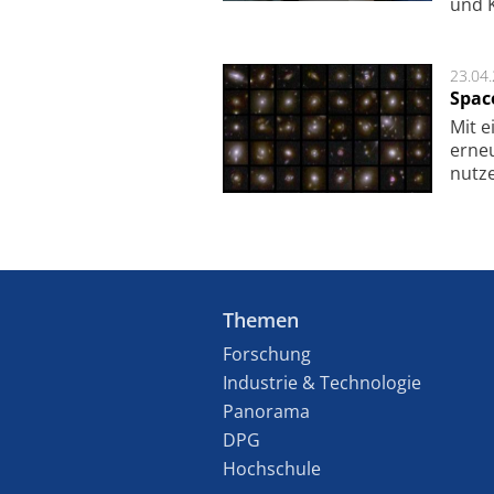
und K
23.04
Spac
Mit e
erneu
nutze
Themen
Forschung
Industrie & Technologie
Panorama
DPG
Hochschule