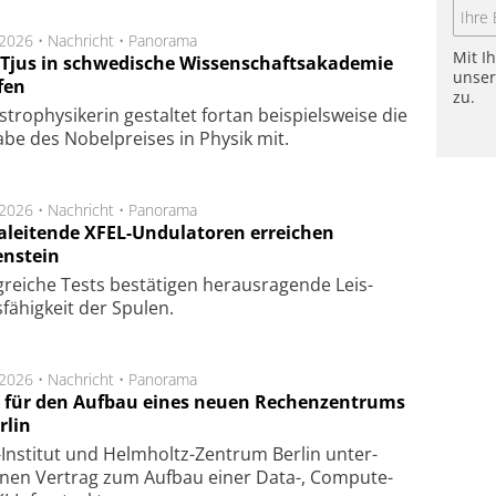
.2026 •
Nachricht
•
Panorama
Mit I
a Tjus in schwedische Wissenschaftsakademie
unse
fen
zu.
tro­physi­kerin ge­stal­tet fort­an bei­spiels­wei­se die
a­be des Nobel­prei­ses in Phy­sik mit.
.2026 •
Nachricht
•
Panorama
aleitende XFEL-Undulatoren erreichen
enstein
g­rei­che Tests be­stä­ti­gen he­raus­ra­gen­de Leis­
fä­hig­keit der Spu­len.
.2026 •
Nachricht
•
Panorama
t für den Aufbau eines neuen Rechenzentrums
rlin
Insti­tut und Helm­holtz-Zen­trum Ber­lin un­ter­
­nen Ver­trag zum Auf­bau einer Data-, Compute-