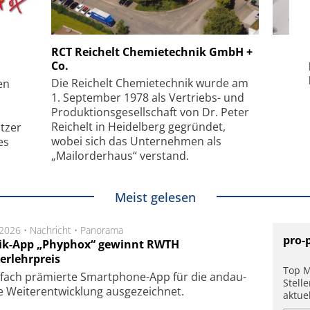
 GmbH
SmarAct GmbH
RCT Reichelt Chemietechnik GmbH +
Co.
uper-
Elektronenmikroskopie auf
Fem
hanismus
kleinstem Raum
Mu
Die Reichelt Chemietechnik wurde am
en
1. September 1978 als Vertriebs- und
Produktionsgesellschaft von Dr. Peter
Reichelt in Heidelberg gegründet,
tzer
wobei sich das Unternehmen als
es
„Mailorderhaus“ verstand.
Meist gelesen
.2026 •
Nachricht
•
Panorama
pro-
ik-App „Phyphox“ gewinnt RWTH
erlehrpreis
Top M
fach prä­mier­te Smart­phone-App für die an­dau­
Stell
 Wei­ter­ent­wick­lung aus­ge­zeich­net.
aktue