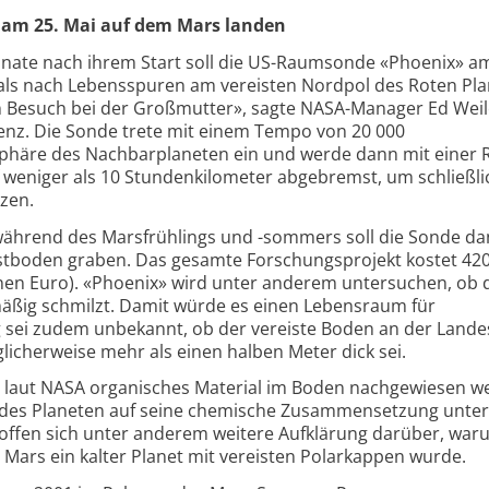
am 25. Mai auf dem Mars landen
onate nach ihrem Start soll die US-Raumsonde «Phoenix» am
ls nach Lebensspuren am vereisten Nordpol des Roten Pla
in Besuch bei der Großmutter», sagte NASA-Manager Ed Wei
enz. Die Sonde trete mit einem Tempo von 20 000
phäre des Nachbarplaneten ein und werde dann mit einer 
weniger als 10 Stundenkilometer abgebremst, um schließli
zen.
während des Marsfrühlings und -sommers soll die Sonde da
tboden graben. Das gesamte Forschungsprojekt kostet 42
ionen Euro). «Phoenix» wird unter anderem untersuchen, ob d
äßig schmilzt. Damit würde es einen Lebensraum für
 sei zudem unbekannt, ob der vereiste Boden an der Landes
icherweise mehr als einen halben Meter dick sei.
 laut NASA organisches Material im Boden nachgewiesen w
 des Planeten auf seine chemische Zusammensetzung unte
hoffen sich unter anderem weitere Aufklärung darüber, war
ars ein kalter Planet mit vereisten Polarkappen wurde.