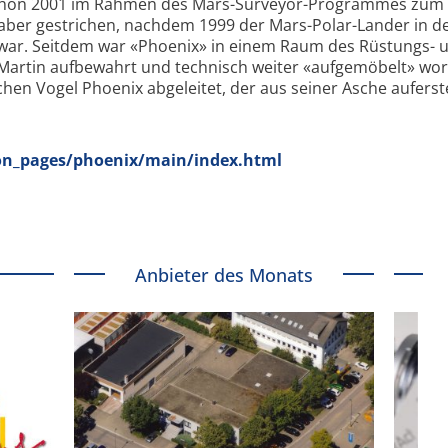
 schon 2001 im Rahmen des Mars-Surveyor-Programmes zum 
ber gestrichen, nachdem 1999 der Mars-Polar-Lander in d
war. Seitdem war «Phoenix» in einem Raum des Rüstungs- 
artin aufbewahrt und technisch weiter «aufgemöbelt» wor
en Vogel Phoenix abgeleitet, der aus seiner Asche auferst
on_pages/phoenix/main/index.html
Anbieter des Monats