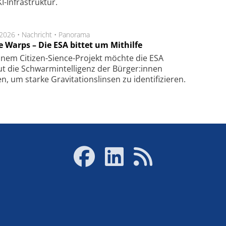
I-Infra­struk­tur.
.2026 •
Nachricht
•
Panorama
e Warps – Die ESA bittet um Mithilfe
inem Citizen-Sience-Projekt möchte die ESA
t die Schwarmintelligenz der Bürger:innen
n, um starke Gravitationslinsen zu identifizieren.