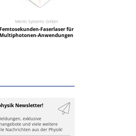
Menlo Systems GmbH
RCT Reichelt Chemietechnik
tosekunden-Faserlaser für
Ein Unternehmen für I
ltiphotonen-Anwendungen
physik Newsletter!
eldungen, exklusive
enangebote und viele weitere
lle Nachrichten aus der Physik!