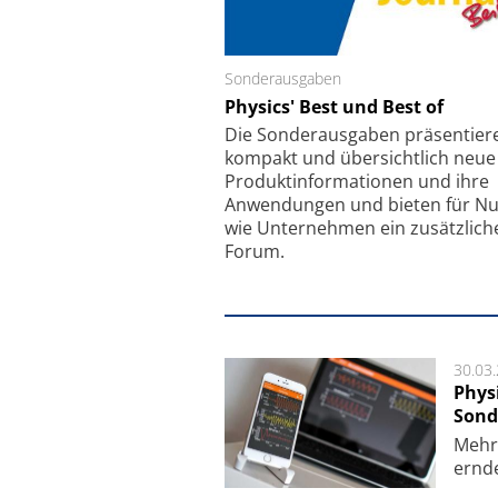
Sonderausgaben
Schäfter + Kirchhoff
Physics' Best und Best of
Faserkoppler mit S
Feinfokussierungsmec
Die Sonder­ausgaben präsentier
kompakt und übersichtlich neue
Produkt­informationen und ihre
Anwendungen und bieten für Nu
wie Unternehmen ein zusätzlich
Forum.
30.03
Phys
Sond
Mehr­
ern­de