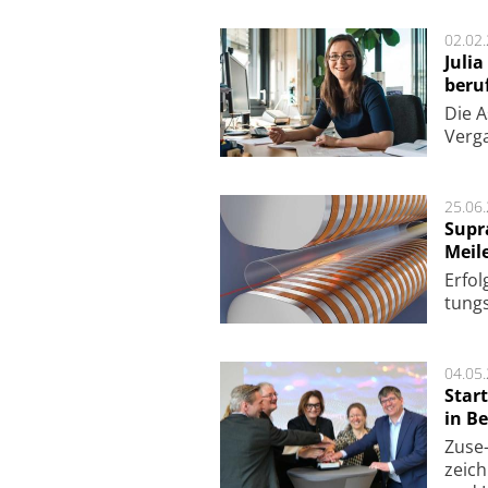
02.02
Juli
beru
Die As
Ver­g
25.06
Supr
Meil
Er­fol
tungs­
04.05
Star
in Be
Zuse-
zeich