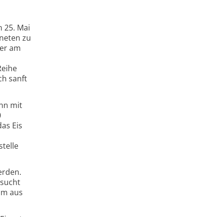
 25. Mai
neten zu
ler am
Reihe
ch sanft
nn mit
0
as Eis
telle
erden.
rsucht
um aus