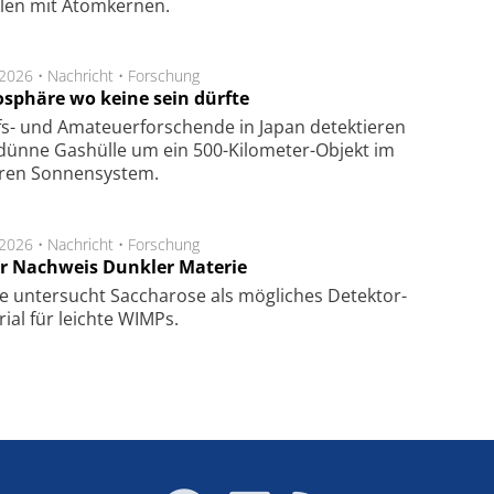
­len mit Atom­ker­nen.
.2026 •
Nachricht
•
Forschung
sphäre wo keine sein dürfte
s- und Ama­teuer­for­schen­de in Japan de­tek­tie­ren
dün­ne Gas­hül­le um ein 500-Kilo­meter-Objekt im
­ren Son­nen­sys­tem.
.2026 •
Nachricht
•
Forschung
r Nachweis Dunkler Materie
e unter­sucht Saccha­ro­se als mög­li­ches De­tek­tor­
­rial für leich­te WIMPs.