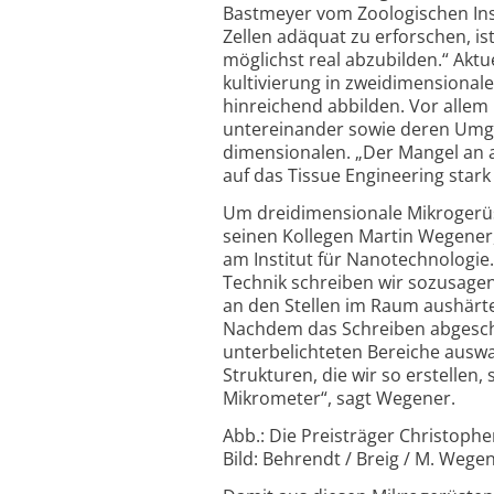
Bastmeyer vom Zoologischen Insti
Zellen adäquat zu erforschen, is
möglichst real abzubilden.“ Aktue
kultivierung in zwei­dimensional
hinreichend abbilden. Vor allem 
untereinander sowie deren Umgeb
dimensionalen. „Der Mangel an a
auf das Tissue Engineering stark
Um dreidimensionale Mikrogerüste
seinen Kollegen Martin Wegener,
am Institut für Nano­technologie.
Technik schreiben wir sozusagen 
an den Stellen im Raum aushärtet
Nachdem das Schreiben abgeschlo
unter­belichteten Bereiche auswa
Strukturen, die wir so erstellen, 
Mikrometer“, sagt Wegener.
Abb.: Die Preisträger Christophe
Bild: Behrendt / Breig / M. Wegen