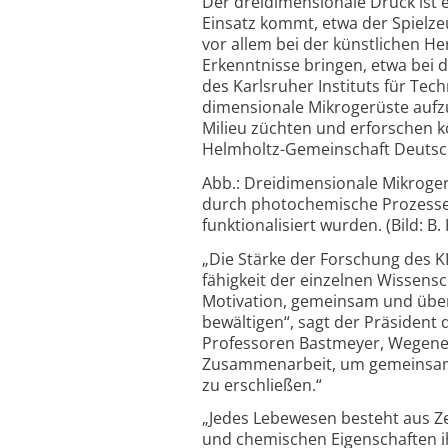
Der dreidimensionale Druck ist
Einsatz kommt, etwa der Spielze
vor allem bei der künstlichen H
Erkenntnisse bringen, etwa bei 
des Karlsruher Instituts für Tec
dimensionale Mikro­gerüste aufz
Milieu züchten und erforschen k
Helmholtz-
Gemeinschaft Deutsc
Abb.: Dreidimensionale Mikrogerü
durch photochemische Prozesse m
funktionalisiert wurden. (Bild: B. 
„Die Stärke der Forschung des K
fähigkeit der einzelnen Wissensc
Motivation, gemeinsam und über
bewältigen“, sagt der Präsident 
Professoren Bastmeyer, Wegene
Zusammen­arbeit, um gemeinsam 
zu erschließen.“
„Jedes Lebewesen besteht aus Z
und chemischen Eigenschaften i