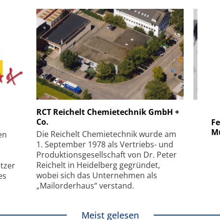
 GmbH
SmarAct GmbH
RCT Reichelt Chemietechnik GmbH +
Co.
uper-
Elektronenmikroskopie auf
Fem
hanismus
kleinstem Raum
Mu
Die Reichelt Chemietechnik wurde am
en
1. September 1978 als Vertriebs- und
Produktionsgesellschaft von Dr. Peter
Reichelt in Heidelberg gegründet,
tzer
wobei sich das Unternehmen als
es
„Mailorderhaus“ verstand.
Meist gelesen