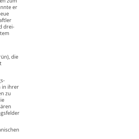
ten zum
önnte er
neue
ftler
d drei­
rtem
ün), die
t
s­
in ihrer
en zu
ie
inären
gsfelder
anischen