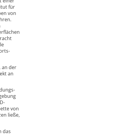
t einer
tut für
pen von
hren.
n
erflächen
racht
le
orts­
, an der
ekt an
ldungs­
mgebung
2D-
lette von
en ließe,
n das