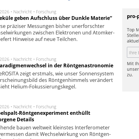
.2026 •
Nachricht
•
Forschung
pro-
eküle geben Aufschluss über Dunkle Materie“
se prä­zi­ser Mes­sung­en bis­her un­er­for­schter
Top M
sel­wir­kung­en zwi­schen Elek­tro­nen und Atom­ker­
Stell
ie­fert Hin­wei­se auf neue Teil­chen.
aktue
.2026 •
Nachricht
•
Forschung
Mit I
Paradigmenwechsel in der Röntgenastronomie
unse
ROSITA zeigt erst­mals, wie unser Son­nen­sys­tem
zu.
r­schei­nungs­bild des Rönt­gen­him­mels ver­än­dert
ieht Helium-Fokus­sie­rungs­ke­gel.
.2026 •
Nachricht
•
Forschung
elspalt-Röntgenexperiment enthüllt
orgene Details
hen­de bau­en welt­weit kleins­tes In­ter­fe­ro­me­ter
er­mes­sen da­mit Wech­sel­wir­kung von Rönt­gen­