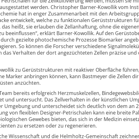
etri­schalen für die Zell­kultivierung werden, müssen sie mi
ausgestattet werden. Christopher Barner-
Kowollik vom Insti
chemie hat in enger Zusammen­arbeit mit den Arbeits­grup
e entwickelt, welche zu funktionalen Gerüst­strukturen fü
 das heißt, sie erlauben die Zell­anhaftung, ohne die eigene
zu beeinflussen“, erklärt Barner-
Kowollik. Auf den Gerüst­ob
 durch gezielte photo­chemische Prozesse Biomarker angeb
agieren. So können die Forscher verschiedene Signal­molekü
m das Verhalten der dort angezüchteten Zellen präzise und 
wollik zu Gerüststrukturen mit reaktiver Oberfläche führen
he Marker anbringen können, kann Bastmeyer die Zellen dir
üsten anzüchten.
eam bereits erfolgreich Herz­muskel­zellen, Binde­gewebs­bi
et und untersucht. Das Zell­verhalten in der künstlichen U
her Umgebung und unterscheidet sich deutlich von dem an 
lung von flexiblen Designer-
Petrischalen kann eine breite Pa
iologischen Gewebes bieten, das sich in der Medizin einsetz
ienten zu ersetzen oder zu regenerieren.
sche Wissenschaft und die Helmholtz-
Gemeinschaft zeichne