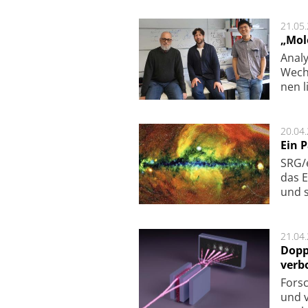
21.05
„Mol
Analy
Wech­
nen l
20.04
Ein 
SRG/e
das E
und s
21.04
Dopp
verb
For­sc
und v