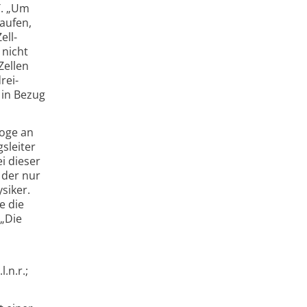
T. „Um
laufen,
ell­
 nicht
Zellen
rei­
 in Bezug
loge an
­leiter
ei dieser
 der nur
siker.
e die
 „Die
.n.r.;