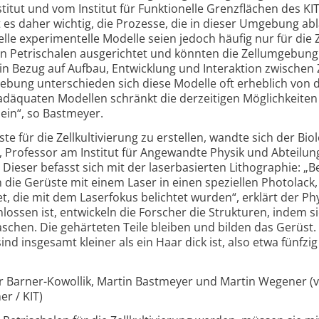
tut und vom Institut für Funktionelle Grenz­flächen des KI
t es daher wichtig, die Prozesse, die in dieser Umgebung ab
lle experimentelle Modelle seien jedoch häufig nur für die Z
en Petri­schalen ausgerichtet und könnten die Zell­umgebung
in Bezug auf Aufbau, Entwicklung und Inter­aktion zwischen 
ung unterschieden sich diese Modelle oft erheblich von d
däquaten Modellen schränkt die derzeitigen Möglichkeiten
 ein“, so Bastmeyer.
 für die Zell­kultivierung zu erstellen, wandte sich der Bio
 Professor am Institut für Angewandte Physik und Abteilungs
 Dieser befasst sich mit der laserbasierten Litho­graphie: „B
die Gerüste mit einem Laser in einen speziellen Photo­lack,
, die mit dem Laserfokus belichtet wurden“, erklärt der Phy
ssen ist, entwickeln die Forscher die Strukturen, indem si
schen. Die gehärteten Teile bleiben und bilden das Gerüst.
sind insgesamt kleiner als ein Haar dick ist, also etwa fünfzig
r Barner-Kowollik, Martin Bastmeyer und Martin Wegener (v.l
er / KIT)