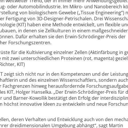
 ein weltweiter Trend, der in immer mehr Anwendungs­gebie
ug- oder Automobil­industrie. Im Mikro- und Nano­bereich k
erstellung von biologischem Gewebe („Tissue Engineering“) 
der Fertigung von 3D-
Designer-
Petrischalen. Drei Wissenscha
hnologie (KIT) haben eine Methode entwickelt, um flexible un
ubauen, in denen sie Zellkulturen in einem maß­geschneide
önnen. Dafür erhalten sie den Erwin-
Schrödinger-
Preis der
her Forschungszentren.
ste für die Kultivierung einzelner Zellen (Aktinfärbung in gr
it zwei unterschiedlichen Proteinen (rot, magenta) geziel
Richter, KIT)
IT zeigt sich nicht nur in den Kompetenzen und der Leistung
haftlerin und des einzelnen Wissenschaftlers, sondern auch 
 Fachgrenzen hinweg heraus­fordernde Forschungs­aufgab
des KIT, Holger Hanselka. „Der Erwin-
Schrödinger-
Preis für d
r und Barner-
Kowollik bestätigt den Erfolg der inter­diszipl
höchst innovative Ideen zu entwickeln und neue Forschun
ellen, deren Verhalten und Entwicklung auch von den mech
hrer drei­dimensionalen Umgebung abhängt“, sagt Martin