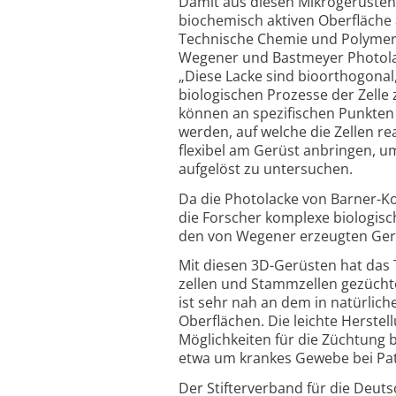
Damit aus diesen Mikrogerüsten P
biochemisch aktiven Oberfläche 
Technische Chemie und Polymer­
Wegener und Bastmeyer Photolack
„Diese Lacke sind bioorthogonal,
biologischen Prozesse der Zelle 
können an spezifischen Punkten
werden, auf welche die Zellen re
flexibel am Gerüst anbringen, u
aufgelöst zu untersuchen.
Da die Photolacke von Barner-
Ko
die Forscher komplexe biologisc
den von Wegener erzeugten Ger
Mit diesen 3D-
Gerüsten hat das T
zellen und Stamm­zellen gezücht
ist sehr nah an dem in natürlic
Oberflächen. Die leichte Herstel
Möglichkeiten für die Züchtung b
etwa um krankes Gewebe bei Pat
Der Stifterverband für die Deut