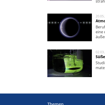
strah
20.05
Atmo
Beruf
eine 
äu­ße
02.03
Süße
Studi
ma­te
Themen