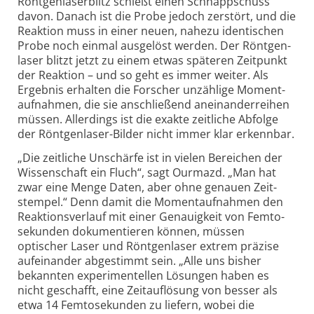
Röntgen­laser­blitz schießt einen Schnapp­schuss
davon. Danach ist die Probe jedoch zer­stört, und die
Reaktion muss in einer neuen, nahezu iden­tischen
Probe noch einmal aus­gelöst werden. Der Röntgen­
laser blitzt jetzt zu einem etwas späteren Zeit­punkt
der Reaktion – und so geht es immer weiter. Als
Ergebnis erhalten die Forscher unzählige Moment­
auf­nahmen, die sie an­schließend anein­ander­reihen
müssen. Aller­dings ist die exakte zeit­liche Abfolge
der Röntgen­laser-
Bilder nicht immer klar erkennbar.
„Die zeitliche Unschärfe ist in vielen Bereichen der
Wissenschaft ein Fluch“, sagt Ourmazd. „Man hat
zwar eine Menge Daten, aber ohne genauen Zeit­
stempel.“ Denn damit die Moment­auf­nahmen den
Reaktions­verlauf mit einer Genauigk­eit von Femto­
sekunden dokumen­tieren können, müssen
optischer Laser und Röntgen­laser extrem präzise
auf­ein­ander abge­stimmt sein. „Alle uns bisher
bekannten experi­mentellen Lösungen haben es
nicht geschafft, eine Zeit­auf­lösung von besser als
etwa 14 Femto­sekunden zu liefern, wobei die