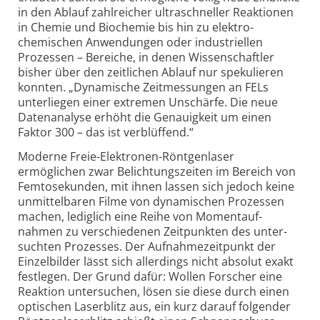
in den Ablauf zahl­reicher ultra­schneller Reaktionen
in Chemie und Bio­chemie bis hin zu elektro­
chemischen Anwen­dungen oder industri­ellen
Prozessen – Bereiche, in denen Wissen­schaftler
bisher über den zeit­lichen Ablauf nur speku­lieren
konnten. „Dyna­mische Zeit­messungen an FELs
unter­liegen einer extremen Unschärfe. Die neue
Daten­analyse erhöht die Genauig­keit um einen
Faktor 300 – das ist ver­blüffend.“
Moderne Freie-Elektronen-Röntgenlaser
ermöglichen zwar Belichtungs­zeiten im Bereich von
Femto­sekunden, mit ihnen lassen sich jedoch keine
unmittel­baren Filme von dyna­mischen Prozessen
machen, ledig­lich eine Reihe von Moment­auf­
nahmen zu ver­schiedenen Zeit­punkten des unter­
suchten Prozesses. Der Aufnahme­zeit­punkt der
Einzel­bilder lässt sich aller­dings nicht absolut exakt
fest­legen. Der Grund dafür: Wollen Forscher eine
Reaktion unter­suchen, lösen sie diese durch einen
optischen Laser­blitz aus, ein kurz darauf folgender