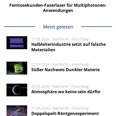
Femtosekunden-Faserlaser für Multiphotonen-
Anwendungen
Meist gelesen
22.05.2026 •
Nachricht
•
Forschung
Halbleiterindustrie setzt auf falsche
Materialien
02.03.2026 •
Nachricht
•
Forschung
Süßer Nachweis Dunkler Materie
20.05.2026 •
Nachricht
•
Forschung
Atmosphäre wo keine sein dürfte
21.04.2026 •
Nachricht
•
Forschung
Doppelspalt-Röntgenexperiment