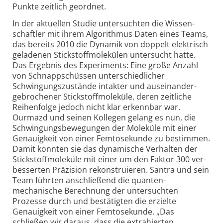
Punkte zeit­lich geordnet.
In der aktuellen Studie untersuchten die Wissen­
schaftler mit ihrem Algo­rithmus Daten eines Teams,
das bereits 2010 die Dynamik von doppelt elek­trisch
geladenen Stick­stoff­molekülen unter­sucht hatte.
Das Ergebnis des Experi­ments: Eine große Anzahl
von Schnapp­schüssen unter­schied­licher
Schwingungs­zustände intakter und ausein­ander­
gebrochener Stick­stoff­moleküle, deren zeit­liche
Reihen­folge jedoch nicht klar erkennbar war.
Ourmazd und seinen Kollegen gelang es nun, die
Schwingungs­bewegungen der Moleküle mit einer
Genauig­keit von einer Femto­sekunde zu bestimmen.
Damit konnten sie das dyna­mische Verhalten der
Stick­stoff­moleküle mit einer um den Faktor 300 ver­
besserten Präzision rekon­struieren. Santra und sein
Team führten an­schließend die quanten­
mechanische Berechnung der unter­suchten
Prozesse durch und bestä­tigten die erzielte
Genauig­­keit von einer Femtosekunde. „Das
schließen wir daraus, dass die extra­hierten