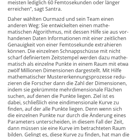
meisten ledig­lich 60 Femto­sekunden oder länger
erreichen“, sagt Santra.
Daher wählten Ourmazd und sein Team einen
anderen Weg: Sie entwickelten einen mathe­
matischen Algo­rithmus, mit dessen Hilfe sie aus vor­
handenen Daten Infor­mationen mit einer zeit­lichen
Genauig­keit von einer Femto­sekunde extra­hieren
können. Die einzelnen Schnapp­schüsse mit nicht
scharf defi­niertem Zeit­stempel werden dazu mathe­
matisch als einzelne Punkte in einem Raum mit etwa
zwölf Millionen Dimen­sionen darge­stellt. Mit Hilfe
mathe­matischer Muster­erkennungs­prozesse redu­
zieren die Forscher dann die Zahl der Dimen­sionen,
indem sie gekrümmte mehr­dimen­sionale Flächen
suchen, auf denen die Punkte liegen. Ziel ist es
dabei, schließ­lich eine ein­dimen­sionale Kurve zu
finden, auf der alle Punkte liegen. Denn wenn sich
die einzelnen Punkte nur durch die Änderung eines
Para­meters unter­scheiden, in diesem Fall der Zeit,
dann müssen sie eine Kurve im betrach­teten Raum
bilden. Gelingt es, diese Kurve zu finden, hat man die