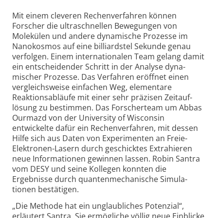
Mit einem cleveren Rechenverfahren können
Forscher die ultra­schnellen Bewegungen von
Molekülen und andere dynamische Prozesse im
Nano­kosmos auf eine billiard­stel Sekunde genau
verfolgen. Einem inter­nationalen Team gelang damit
ein ent­scheidender Schritt in der Analyse dyna­
mischer Prozesse. Das Verfahren eröffnet einen
vergleichs­weise ein­fachen Weg, elementare
Reaktions­abläufe mit einer sehr präzisen Zeit­auf­
lösung zu bestimmen. Das Forscher­team um Abbas
Ourmazd von der Uni­versity of Wisconsin
entwickelte dafür ein Rechen­ver­fahren, mit dessen
Hilfe sich aus Daten von Experi­menten an Freie-
Elektronen-
Lasern durch geschicktes Extra­hieren
neue Infor­mationen gewinnen lassen. Robin Santra
vom DESY und seine Kollegen konnten die
Ergebnisse durch quanten­mechanische Simu­la­
tionen bestätigen.
„Die Methode hat ein unglaubliches Potenzial“,
erläutert Santra. Sie ermögliche völlig neue Einblicke