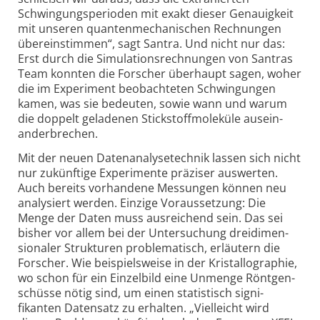
Schwingungs­perioden mit exakt dieser Genauig­keit
mit unseren quante­nmecha­nischen Rechnungen
über­ein­stimmen“, sagt Santra. Und nicht nur das:
Erst durch die Simulations­rechnungen von Santras
Team konnten die Forscher über­haupt sagen, woher
die im Expe­riment beob­achteten Schwingungen
kamen, was sie bedeuten, sowie wann und warum
die doppelt geladenen Stick­stoff­moleküle aus­ein­
ander­brechen.
Mit der neuen Datenanalysetechnik lassen sich nicht
nur zukünftige Experimente präziser aus­werten.
Auch bereits vor­handene Messungen können neu
analy­siert werden. Einzige Voraus­setzung: Die
Menge der Daten muss aus­reichend sein. Das sei
bisher vor allem bei der Unter­suchung drei­dimen­
sionaler Strukturen proble­matisch, erläutern die
Forscher. Wie beispiels­weise in der Kristallo­graphie,
wo schon für ein Einzel­bild eine Unmenge Röntgen­
schüsse nötig sind, um einen statistisch signi­
fikanten Daten­satz zu erhalten. „Vielleicht wird