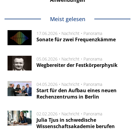
Anwendungen
Meist gelesen
17.06.2026 •
Nachricht
•
Panorama
Sonate für zwei Frequenzkämme
05.06.2026 •
Nachricht
•
Panorama
Wegbereiter der Festkörperphysik
04.05.2026 •
Nachricht
•
Panorama
Start für den Aufbau eines neuen
Rechenzentrums in Berlin
02.02.2026 •
Nachricht
•
Panorama
Julia Tjus in schwedische
Wissenschaftsakademie berufen