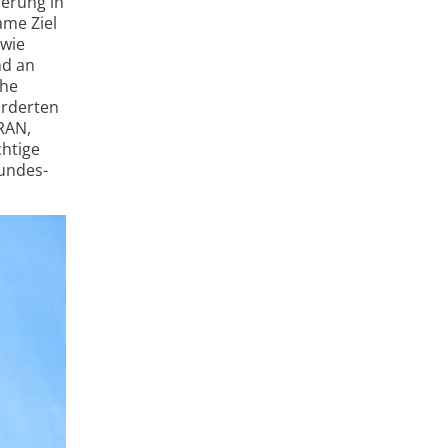
herung in
me Ziel
 wie
nd an
che
örderten
RAN,
chtige
Bundes­