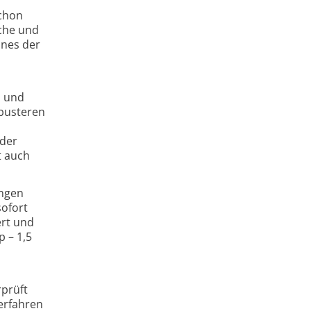
schon
iche und
ines der
S und
obusteren
 der
t auch
ungen
sofort
ert und
 – 1,5
rprüft
erfahren