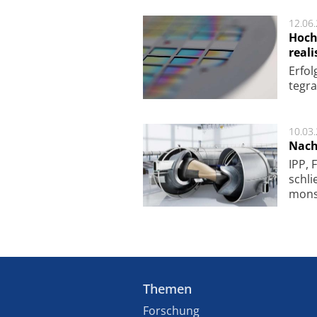
12.06
Hoch
reali
Er­fo
te­gra
10.03
Nach
IPP, 
schli
mon­st
Themen
Forschung