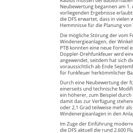
Radius müssen bei Bauvorhaben F
Neubewertung begannen am 1. Au
vorliegenden Ergebnisse erlaubt
die DFS erwartet, dass in vielen
Hemmnisse für die Planung von W
Die mögliche Störung der vom Fun
Windenergie­anlagen, der Winkel­
PTB konnten eine neue Formel en
Doppler-Drehfunk­feuer wird ein
angewendet, seitdem hat sich di
voraus­sicht­lich ab Ende Septe
für Funkfeuer herkömm­licher B
Durch eine Neubewertung der für
einerseits und technische Modifi
ein höherer, zum Beispiel durch 
damit das zur Verfügung stehend
oder 2,1 Grad teilweise mehr als
Windenergie­anlagen in den Anlag
Im Zuge der Einführung moderner
die DFS aktuell die rund 2.600 