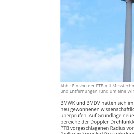
Abb.: Ein von der PTB mit Mess­techni
und Ent­fer­nungen rund um eine Wind­
BMWK und BMDV hatten sich im A
neu gewonnenen wissen­schaft­lic
überprüfen. Auf Grundlage neuer 
bereiche der Doppler-Dreh­funk­
PTB vorge­schlagenen Radius von