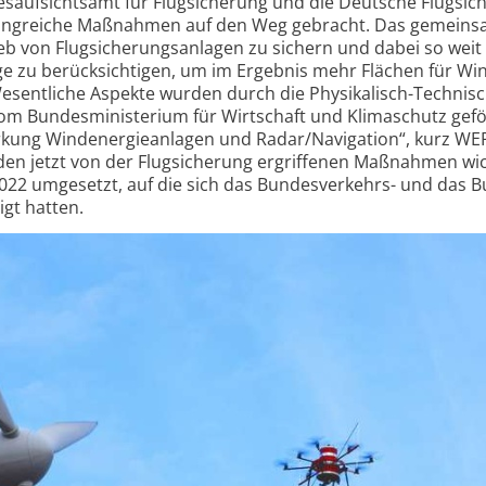
s­aufsichts­amt für Flugsicherung und die Deutsche Flug­sic
ngreiche Maßnahmen auf den Weg gebracht. Das gemeinsa
ieb von Flug­sicherungs­anlagen zu sichern und dabei so weit
ge zu berück­sichtigen, um im Ergebnis mehr Flächen für Wi
Wesentliche Aspekte wurden durch die Physikalisch-Technis
m Bundes­ministerium für Wirtschaft und Klimaschutz gef
irkung Windenergie­anlagen und Radar/Navigation“, kurz WE
 den jetzt von der Flugsicherung ergriffenen Maßnahmen wi
2022 umgesetzt, auf die sich das Bundes­verkehrs- und das 
igt hatten.