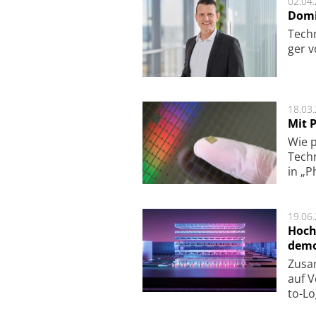
02.04
Domi
Techn
ger v
18.03
Mit P
Wie p
Techn
in „P
19.06
Hoch
demo
Zu­sa
auf V
to-Lo