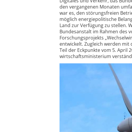
Digitales und Verkehr, das Bunde
den vergangenen Monaten umfa
war es, den störungs­freien Betr
möglich energie­politische Belan
Land zur Verfügung zu stellen. 
Bundesanstalt im Rahmen des vo
Forschungs­projekts „Wechsel­w
entwickelt. Zugleich werden mit
Teil der Eckpunkte vom 5. April 
wirtschafts­ministerium verständ