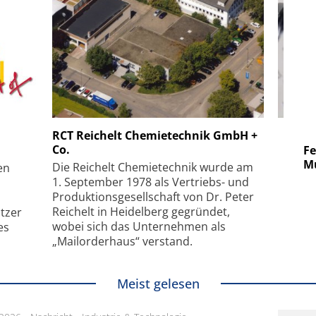
 GmbH
SmarAct GmbH
RCT Reichelt Chemietechnik GmbH +
Co.
uper-
Elektronenmikroskopie auf
Fem
hanismus
kleinstem Raum
Mu
Die Reichelt Chemietechnik wurde am
en
1. September 1978 als Vertriebs- und
Produktionsgesellschaft von Dr. Peter
Reichelt in Heidelberg gegründet,
tzer
wobei sich das Unternehmen als
es
„Mailorderhaus“ verstand.
Meist gelesen