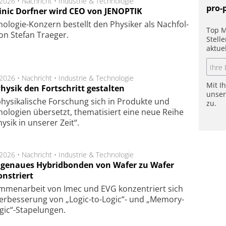
.2026 •
Nachricht
•
Industrie & Technologie
pro-
nic Dorfner wird CEO von JENOPTIK
o­logie-Konzern be­stellt den Phy­si­ker als Nach­fol­
Top M
on Ste­fan Trae­ger.
Stell
aktue
.2026 •
Nachricht
•
Industrie & Technologie
Mit I
hysik den Fortschritt gestalten
unse
hysikalische Forschung sich in Produkte und
zu.
ologien übersetzt, thematisiert eine neue Reihe
hysik in unserer Zeit“.
.2026 •
Nachricht
•
Industrie & Technologie
genaues Hybridbonden von Wafer zu Wafer
nstriert
m­men­arbeit von Imec und EVG kon­zen­triert sich
er­bes­se­rung von „Logic-to-Logic“- und „Memory-
gic“-Sta­pe­lungen.