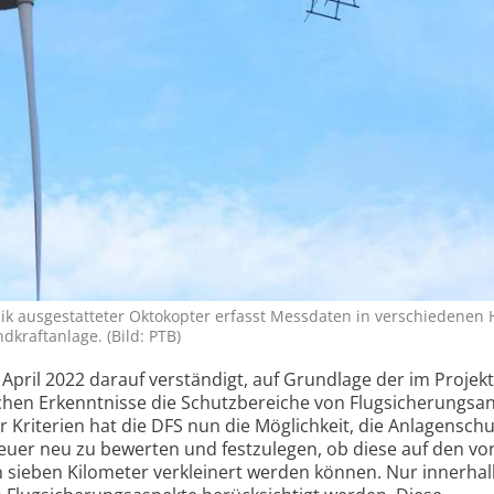
k aus­ge­statteter Okto­kopter erfasst Mess­daten in ver­schie­denen
kraft­anlage. (Bild: PTB)
pril 2022 darauf verständigt, auf Grundlage der im Proje
hen Erkenntnisse die Schutz­bereiche von Flug­sicherungs­a
Kriterien hat die DFS nun die Möglichkeit, die Anlagen­schu
feuer neu zu bewerten und festzulegen, ob diese auf den vo
 sieben Kilometer verkleinert werden können. Nur innerhal