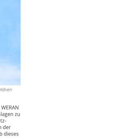
 Höhen
kt WERAN
nlagen zu
tz­
n der
b dieses