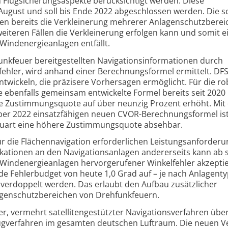
lug­sicherungs­aspekte berück­sichtigt werden. Diese
gust und soll bis Ende 2022 abgeschlossen werden. Die 
en bereits die Verkleinerung mehrerer Anlagen­schutz­bere
 weiteren Fällen die Verkleinerung erfolgen kann und somit e
ind­energie­anlagen entfällt.
kfeuer bereit­ge­stellten Navigations­informationen durch
fehler, wird anhand einer Berechnungs­formel ermittelt. DF
twickeln, die präzisere Vorher­sagen ermöglicht. Für die r
e ebenfalls gemeinsam entwickelte Formel bereits seit 2020
e Zustimmungs­quote auf über neunzig Prozent erhöht. Mit
mber 2022 einsatz­fähigen neuen CVOR-Berechnungs­formel is
auart eine höhere Zustimmungs­quote absehbar.
 die Flächen­navigation erforder­lichen Leistungs­anforder
­ka­tionen an den Navigations­anlagen anderer­seits kann ab 
Windenergie­anlagen hervor­gerufener Winkel­fehler akzepti
e Fehler­budget von heute 1,0 Grad auf – je nach Anlagentyp
 verdoppelt werden. Das erlaubt den Aufbau zusätz­licher
en­schutz­bereichen von Dreh­funk­feuern.
, vermehrt satelliten­gestützter Navigations­verfahren übe
Flugverfahren im gesamten deutschen Luftraum. Die neuen V