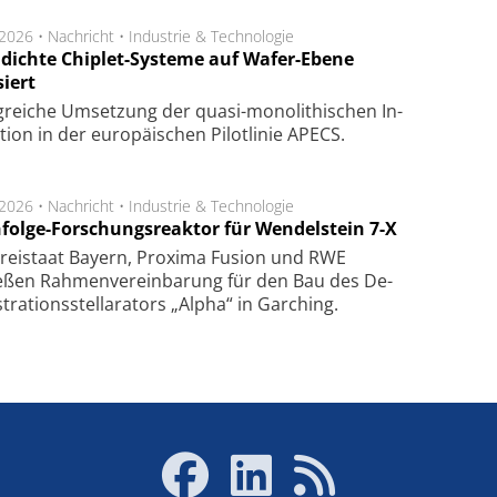
.2026 •
Nachricht
•
Industrie & Technologie
dichte Chiplet-Systeme auf Wafer-Ebene
siert
lg­rei­che Um­set­zung der quasi-mono­li­thi­schen In­
­tion in der eu­ro­pä­i­schen Pi­lot­li­nie APECS.
.2026 •
Nachricht
•
Industrie & Technologie
folge-Forschungsreaktor für Wendelstein 7-X
Frei­staat Bay­ern, Pro­xi­ma Fu­sion und RWE
eßen Rah­men­ver­ein­ba­rung für den Bau des De­
ra­tions­stel­la­ra­tors „Alpha“ in Gar­ching.