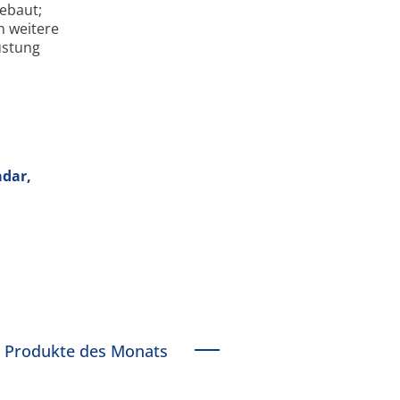
ebaut;
h weitere
üstung
adar,
Produkte des Monats