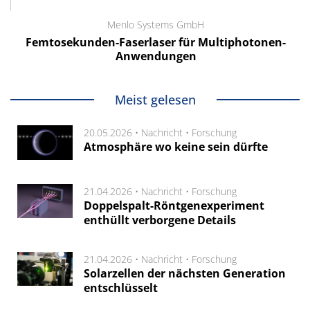
Menlo Systems GmbH
Femtosekunden-Faserlaser für Multiphotonen-
Anwendungen
Meist gelesen
20.05.2026 •
Nachricht
•
Forschung
Atmosphäre wo keine sein dürfte
21.04.2026 •
Nachricht
•
Forschung
Doppelspalt-Röntgenexperiment
enthüllt verborgene Details
21.04.2026 •
Nachricht
•
Forschung
Solarzellen der nächsten Generation
entschlüsselt