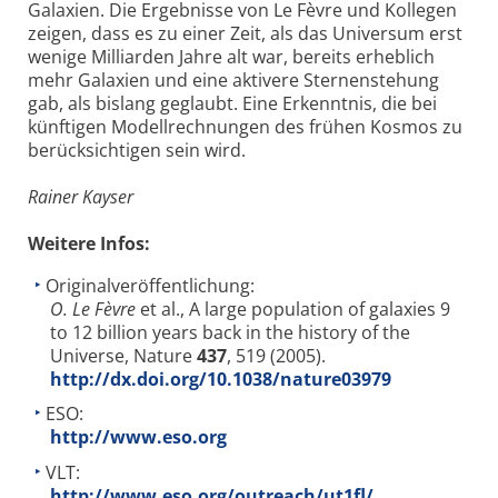
Galaxien. Die Ergebnisse von Le Fèvre und Kollegen
zeigen, dass es zu einer Zeit, als das Universum erst
wenige Milliarden Jahre alt war, bereits erheblich
mehr Galaxien und eine aktivere Sternenstehung
gab, als bislang geglaubt. Eine Erkenntnis, die bei
künftigen Modellrechnungen des frühen Kosmos zu
berücksichtigen sein wird.
Rainer Kayser
Weitere Infos:
Originalveröffentlichung:
O. Le Fèvre
et al., A large population of galaxies 9
to 12 billion years back in the history of the
Universe, Nature
437
, 519 (2005).
http://dx.doi.org/10.1038/nature03979
ESO:
http://www.eso.org
VLT:
http://www.eso.org/outreach/ut1fl/