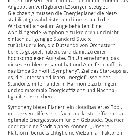
finden müssen. Durch Innovation nimmt zudem das
Angebot an verfügbaren Lösungen stetig zu.
Gleichzeitig müssen die Energieplaner die Netz­
stabilität gewähr­leisten und immer auch die
Wirtschaft­lichkeit im Auge behalten. Eine
wohlklingende Symphonie zu kreieren und nicht
einfach auf gängige Standard-Stücke
zurückzugreifen, die Dutzende von Orchestern
bereits gespielt haben, wird damit zu einer
hochkomplexen Aufgabe. Ein Unternehmen, das
dieses Problem erkannt hat und Abhilfe schafft, ist
das Empa Spin-off „Sympheny“. Ziel des Start-ups ist
es, die unter­schiedlichen Energieflüsse eines
Standorts miteinander in Harmonie zu bringen –
und so maximale Energie­effizienz und Nachhal­
tigkeit zu erreichen.
Sympheny bietet Planern ein cloudbasiertes Tool,
mit dessen Hilfe sie einfach und kosten­effizient das
optimale Energie­system für ein Gebäude, Quartier
oder gar eine Stadt planen können. „Unsere
Plattform berück­sichtigt eine Vielzahl an Faktoren