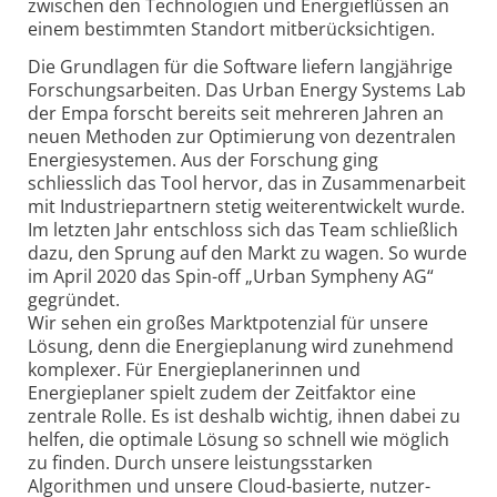
zwischen den Techno­logien und Energie­flüssen an
einem bestimmten Standort mitberück­sichtigen.
Die Grundlagen für die Software liefern langjährige
Forschungs­arbeiten. Das Urban Energy Systems Lab
der Empa forscht bereits seit mehreren Jahren an
neuen Methoden zur Optimierung von dezentralen
Energie­systemen. Aus der Forschung ging
schliesslich das Tool hervor, das in Zusammenarbeit
mit Industriepartnern stetig weiterentwickelt wurde.
Im letzten Jahr entschloss sich das Team schließlich
dazu, den Sprung auf den Markt zu wagen. So wurde
im April 2020 das Spin-off „Urban Sympheny AG“
gegründet.
Wir sehen ein großes Markt­potenzial für unsere
Lösung, denn die Energieplanung wird zunehmend
komplexer. Für Energieplanerinnen und
Energieplaner spielt zudem der Zeitfaktor eine
zentrale Rolle. Es ist deshalb wichtig, ihnen dabei zu
helfen, die optimale Lösung so schnell wie möglich
zu finden. Durch unsere leistungs­starken
Algorithmen und unsere Cloud-basierte, nutzer­