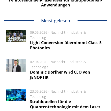
Femtosekunden-Faserlaser für Multiphotonen-
Anwendungen
Meist gelesen
09.06.2026 •
Nachricht
•
Industrie &
Technologie
Light Conversion übernimmt Class 5
Photonics
02.04.2026 •
Nachricht
•
Industrie &
Technologie
Dominic Dorfner wird CEO von
JENOPTIK
23.06.2026 •
Nachricht
•
Industrie &
Technologie
Strahlquellen für die
Quantentechnologie mit dem Laser