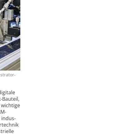
strator-
igitale
-Bauteil,
 wichtige
AM-
 indus­
r­technik
ri­elle