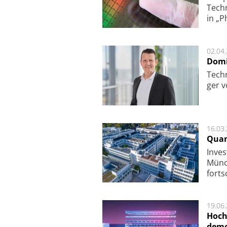
Techn
in „P
02.04
Domi
Techn
ger v
16.03
Quan
Inves
Mün­c
fort­s
19.06
Hoch
demo