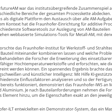
utureAM war das instituts­über­greifende Zusammen­spiel all
r­schied­liche Bereiche der gesamten Prozess­kette abdecken
as als digitale Platt­form den Austausch über alle AM-Aufgabe
esem Kontext hat die Fraun­hofer-Einrichtung für additive Pro
rschie­denste Software­tools zur Auslegung von AM-Bauteilen
stehen webbasierte Simulations-Tools für Metall-AM, mit de
schte das Fraun­hofer-Institut für Werk­stoff- und Strahl­te
m Bauteil miteinander kombinieren lassen und welche Probl
behandelten die Forscher die Erweiterung des einsetz­bare
fähiger Hoch­temperatur­werk­stoffe und erforschten, wie di
ereint werden können. Ein spannendes Ergebnis brachte da
schweißen und künst­licher Intelli­genz: Mit Hilfe KI-gestützt
hie­denste Einfluss­faktoren analy­sieren und so der Fertigun
ereits funktio­niert, demon­striert das Fraun­hofer-IWS an M
nd Aluminium. Je nach Bauteil­anforde­rungen nehmen die Fo
es Element hinzu, um die Eigen­schaften exakt an den jeweili
ofer-ILT entwickelten ein Demon­strator-System, das ein Ma