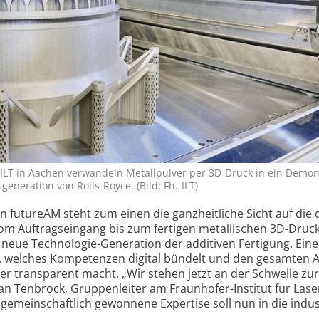
ILT in Aachen verwandeln Metall­pulver per 3D-Druck in ein Demon­
gene­ra­tion von Rolls-Royce. (Bild: Fh.-ILT)
n futureAM steht zum einen die ganz­heit­liche Sicht auf die d
m Auftrags­eingang bis zum fertigen metal­lischen 3D-Druck
neue Techno­logie-Generation der additiven Fertigung. Eine
Lab, welches Kompetenzen digital bündelt und den gesamten 
ner trans­parent macht. „Wir stehen jetzt an der Schwelle zur
ian Tenbrock, Gruppen­leiter am Fraun­hofer-Institut für Lase
gemein­schaft­lich gewonnene Expertise soll nun in die indus­t