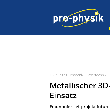
10.11.2020 •
Photonik
•
Lasertechnik
Metallischer 3D
Einsatz
Fraunhofer-Leitprojekt futur