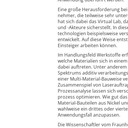
Eine große Herausforderung bei f
nehmer, die teil­weise sehr unte
hat sich dabei das Virtual Lab, d
und -Akteure sicher­stellt. In di
techno­logien beispiels­weise ve
entwickelt. Auf diese Weise ent
Einsteiger arbeiten können.
Im Handlungsfeld Werkstoffe erfor
welche Materialien sich in eine
dabei auftreten. Unter anderem 
Spektrums additiv verarbeitungs­
einer Multi-Material-Bauweise v
Zusammen­spiel von Laser­auftrag­
Prozess­analyse lassen sich versc
prozess optimieren. Wie gut das b
Material-Bauteilen aus Nickel u
wahl­weise ein drittes oder viert
Anwendungs­fall anzu­passen.
Die Wissenschaftler vom Fraun­h