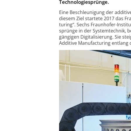
Technologiesprünge.
Eine Beschleunigung der additive
diesem Ziel startete 2017 das Fra
turing“. Sechs Fraun­hofer-Insti
sprünge in der System­technik, b
gängigen Digita­li­sierung. Sie ste
Additive Manu­fac­turing entlang