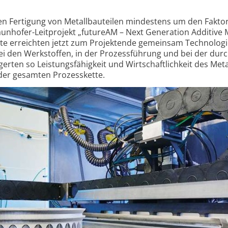
n Fertigung von Metall­bau­teilen mindestens um den Faktor
un­hofer-Leit­projekt „futureAM – Next Genera­tion Additive 
tute erreichten jetzt zum Projekt­ende gemeinsam Techno­logi
ei den Werk­stoffen, in der Prozess­führung und bei der durc
igerten so Leistungs­fähig­keit und Wirt­schaft­lich­keit des Met
 der gesamten Prozess­kette.