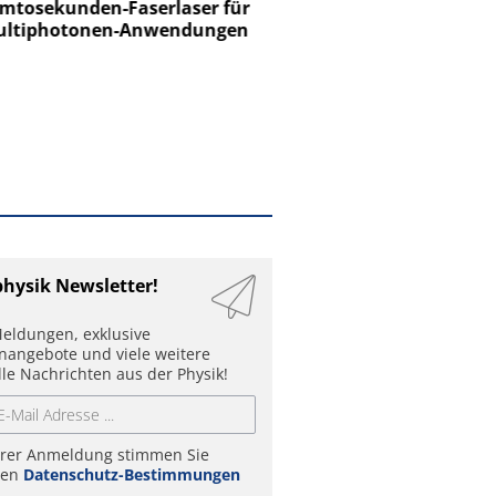
tosekunden-Faserlaser für
Ein Unternehmen für I
ltiphotonen-Anwendungen
physik Newsletter!
eldungen, exklusive
enangebote und viele weitere
lle Nachrichten aus der Physik!
hrer Anmeldung stimmen Sie
ren
Datenschutz-Bestimmungen