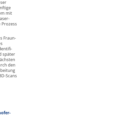
aser
nftige
tem mit
aser­
e Prozess
as Fraun­
es
nti­fi­
d später
nächsten
urch den
rbeitung
 3D-Scans
ofer-