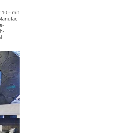
 10 – mit
Manu­fac­
e­
h­
al