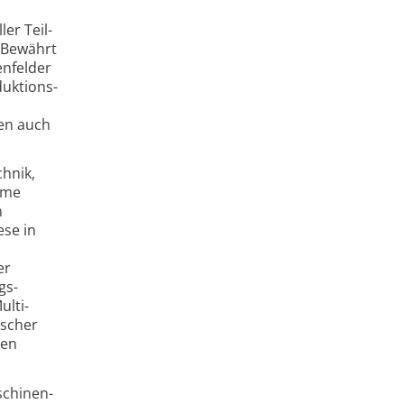
er Teil­
. Bewährt
n­felder
duktions­
nen auch
chnik,
eme
n
ese in
s
er
gs­
ulti-
rscher
gen
schinen­