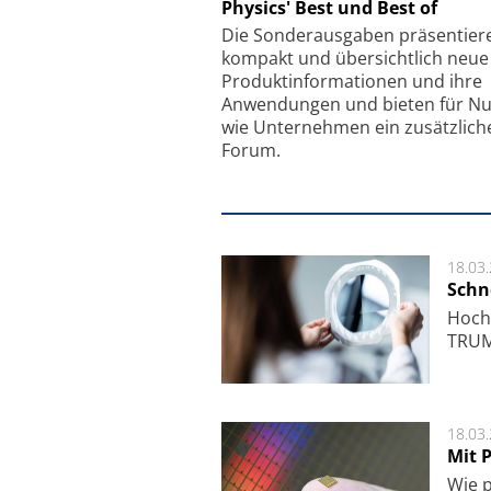
Physics' Best und Best of
Faserkoppler mit S
Feinfokussierungsmec
Die Sonder­ausgaben präsentier
kompakt und übersichtlich neue
Produkt­informationen und ihre
Anwendungen und bieten für Nu
wie Unternehmen ein zusätzlich
Forum.
18.03
Schne
Hoch­
TRUMP
18.03
Mit P
Wie p