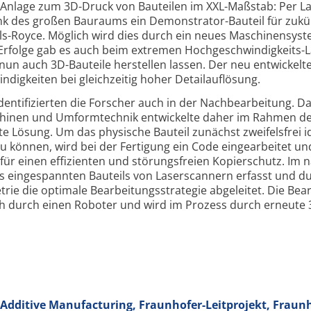
ne Anlage zum 3D-Druck von Bauteilen im XXL-Maßstab: Per L
k des großen Bauraums ein Demon­strator-Bauteil für zukü
ls-Royce. Möglich wird dies durch ein neues Maschinen­sys
Erfolge gab es auch beim extremen Hoch­geschwindig­keits-L
nun auch 3D-Bauteile herstellen lassen. Der neu entwickelt
dig­keiten bei gleich­zeitig hoher Detail­auflösung.
enti­fi­zierten die Forscher auch in der Nach­bearbeitung. D
schinen und Umform­technik entwickelte daher im Rahmen d
te Lösung. Um das physische Bauteil zunächst zweifels­frei ide
zu können, wird bei der Fertigung ein Code ein­ge­arbeitet un
 für einen effizienten und störungs­freien Kopier­schutz. Im 
es ein­ge­spannten Bauteils von Laser­scannern erfasst und d
trie die optimale Bearbeitungs­strategie abgeleitet. Die Bea
ch durch einen Roboter und wird im Prozess durch erneute
Additive Manufacturing, Fraunhofer-Leitprojekt, Fraunh