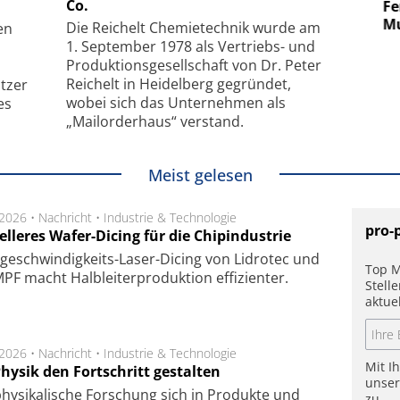
Co.
uper-
Elektronenmikroskopie auf
Fem
hanismus
kleinstem Raum
Mu
Die Reichelt Chemietechnik wurde am
en
1. September 1978 als Vertriebs- und
Produktionsgesellschaft von Dr. Peter
Reichelt in Heidelberg gegründet,
tzer
wobei sich das Unternehmen als
es
„Mailorderhaus“ verstand.
Meist gelesen
.2026 •
Nachricht
•
Industrie & Technologie
pro-
lleres Wafer-Dicing für die Chipindustrie
ge­schwin­dig­keits-Laser-Dicing von Lidrotec und
Top M
F macht Halb­lei­ter­pro­duk­tion ef­fi­zien­ter.
Stell
aktue
.2026 •
Nachricht
•
Industrie & Technologie
Mit I
hysik den Fortschritt gestalten
unse
hysikalische Forschung sich in Produkte und
zu.