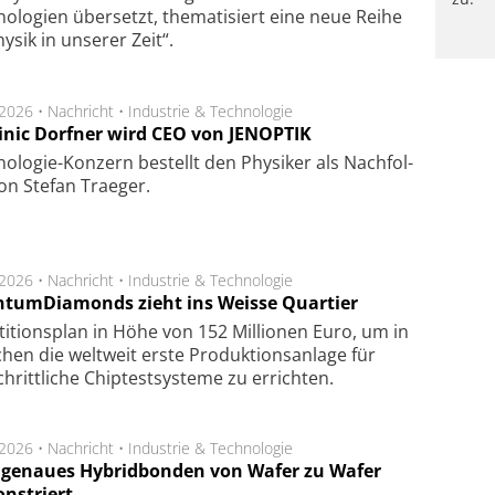
ologien übersetzt, thematisiert eine neue Reihe
hysik in unserer Zeit“.
.2026 •
Nachricht
•
Industrie & Technologie
nic Dorfner wird CEO von JENOPTIK
o­logie-Konzern be­stellt den Phy­si­ker als Nach­fol­
on Ste­fan Trae­ger.
.2026 •
Nachricht
•
Industrie & Technologie
tumDiamonds zieht ins Weisse Quartier
­ti­tions­plan in Höhe von 152 Mil­lio­nen Euro, um in
hen die welt­weit ers­te Pro­duk­tions­an­la­ge für
chritt­li­che Chip­test­sys­te­me zu er­rich­ten.
.2026 •
Nachricht
•
Industrie & Technologie
genaues Hybridbonden von Wafer zu Wafer
nstriert