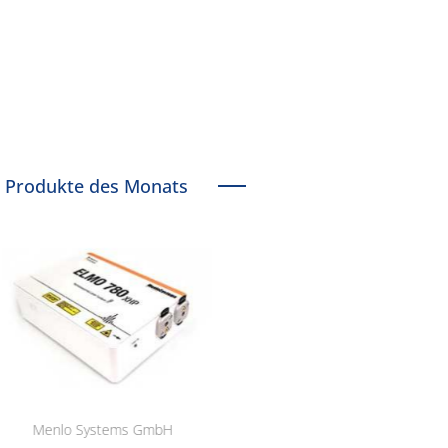
Produkte des Monats
Menlo Systems GmbH
RCT Reichelt Chemietechnik