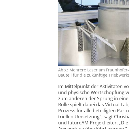
Abb.: Mehrere Laser am Fraun­hofer-
Bauteil für die zukünftige Trieb­werks­
Im Mittelpunkt der Aktivitäten vo
und physische Wert­schöpfung vo
zum anderen der Sprung in eine 
Rolle spielt dabei das Virtual 
Prozess für alle beteiligten Part
tri­ellen Umsetzung“, sagt Christ
und futureAM-Projekt­leiter. „Die 
Anwendung über­führt werden.“