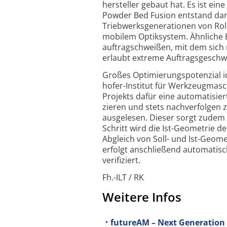
hersteller gebaut hat. Es ist ei
Powder Bed Fusion entstand dan
Triebwerks­generationen von Rol
mobilem Optik­system. Ähnliche 
auftrag­schweißen, mit dem sich 
erlaubt extreme Auftrags­geschwin
Großes Optimierungs­potenzial id
hofer-Institut für Werkzeug­ma
Projekts dafür eine automa­ti­sier
zieren und stets nach­ver­folgen 
aus­ge­lesen. Dieser sorgt zudem
Schritt wird die Ist-Geometrie d
Abgleich von Soll- und Ist-Geome
erfolgt anschließend automatis
verifiziert.
Fh.-ILT / RK
Weitere Infos
futureAM – Next Generation 