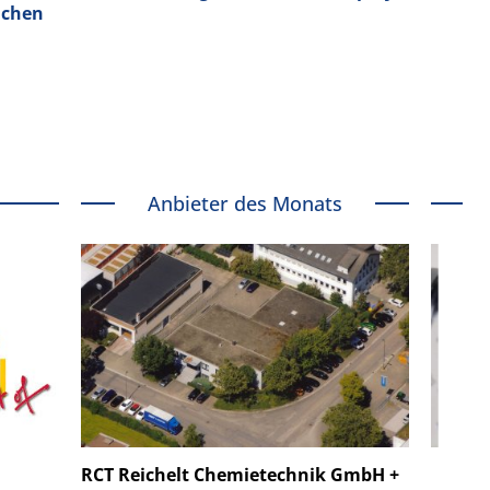
achen
Anbieter des Monats
 GmbH
SmarAct GmbH
RCT Reichelt Chemietechnik GmbH +