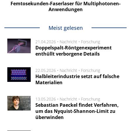
Femtosekunden-Faserlaser für Multiphotonen-
Anwendungen
Meist gelesen
21.04.2026 •
Nachricht
•
Forschung
Doppelspalt-Röntgenexperiment
enthüllt verborgene Details
22.05.2026 •
Nachricht
•
Forschung
Halbleiterindustrie setzt auf falsche
Materialien
13.05.2026 •
Nachricht
•
Forschung
Sebastian Paeckel findet Verfahren,
um das Nyquist-Shannon-Limit zu
überwinden