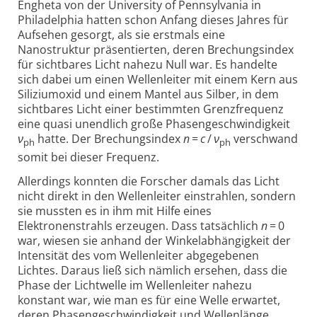
Engheta von der University of Pennsylvania in
Philadelphia hatten schon Anfang dieses Jahres für
Aufsehen gesorgt, als sie erstmals eine
Nanostruktur präsentierten, deren Brechungs­index
für sichtbares Licht nahezu Null war. Es handelte
sich dabei um einen Wellenleiter mit einem Kern aus
Siliziumoxid und einem Mantel aus Silber, in dem
sichtbares Licht einer bestimmten Grenzfrequenz
eine quasi unendlich große Phasen­geschwindig­keit
ν
hatte. Der Brechungs­index
n
=
c
/
ν
verschwand
ph
ph
somit bei dieser Frequenz.
Allerdings konnten die Forscher damals das Licht
nicht direkt in den Wellenleiter einstrahlen, sondern
sie mussten es in ihm mit Hilfe eines
Elektronenstrahls erzeugen. Dass tatsächlich
n
= 0
war, wiesen sie anhand der Winkelabhängigkeit der
Intensität des vom Wellenleiter abgegebenen
Lichtes. Daraus ließ sich nämlich ersehen, dass die
Phase der Lichtwelle im Wellenleiter nahezu
konstant war, wie man es für eine Welle erwartet,
deren Phasengeschwindigkeit und Wellenlänge