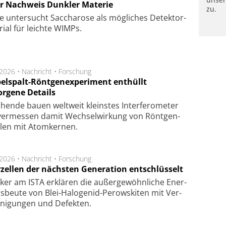
r Nachweis Dunkler Materie
zu.
e unter­sucht Saccha­ro­se als mög­li­ches De­tek­tor­
­rial für leich­te WIMPs.
.2026 •
Nachricht
•
Forschung
elspalt-Röntgenexperiment enthüllt
orgene Details
hen­de bau­en welt­weit kleins­tes In­ter­fe­ro­me­ter
er­mes­sen da­mit Wech­sel­wir­kung von Rönt­gen­
­len mit Atom­ker­nen.
.2026 •
Nachricht
•
Forschung
rzellen der nächsten Generation entschlüsselt
ker am ISTA er­klä­ren die außer­ge­wöhn­li­che Ener­
us­beu­te von Blei-Halo­ge­nid-Perows­ki­ten mit Ver­
­ni­gung­en und De­fek­ten.