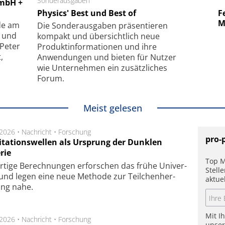
 GmbH
Sonderausgaben
SmarAct GmbH
GmbH +
uper-
Physics' Best und Best of
Elektronenmikroskopie auf
Fem
hanismus
kleinstem Raum
Mu
de am
Die Sonder­ausgaben präsentieren
- und
kompakt und übersichtlich neue
 Peter
Produkt­informationen und ihre
,
Anwendungen und bieten für Nutzer
wie Unternehmen ein zusätzliches
Forum.
Meist gelesen
.2026 •
Nachricht
•
Forschung
pro-
itationswellen als Ursprung der Dunklen
rie
Top M
rtige Be­rech­nung­en er­for­schen das frü­he Uni­ver­
Stell
nd legen eine neue Me­tho­de zur Teil­chen­her­
aktue
lung nahe.
Mit I
.2026 •
Nachricht
•
Forschung
unse