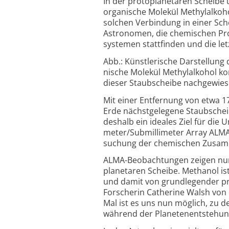
In der protoplanetaren Scheibe
orga­nische Molekül Methyl­alkoh
solchen Verbindung in einer Sche
Astronomen, die chemischen Pro
systemen statt­finden und die let
Abb.: Künstlerische Darstellung
nische Molekül Methyl­alkohol k
dieser Staub­scheibe nach­ge­wie
Mit einer Entfernung von etwa 17
Erde nächst­ge­legene Staub­scheib
deshalb ein ideales Ziel für die 
meter/
Sub­milli­meter Array ALMA
suchung der chemischen Zusamme
ALMA-Beobachtungen zeigen nun e
planetaren Scheibe. Methanol ist
und damit von grund­legender pr
Forscherin Catherine Walsh von d
Mal ist es uns nun möglich, zu 
während der Planeten­ent­stehun