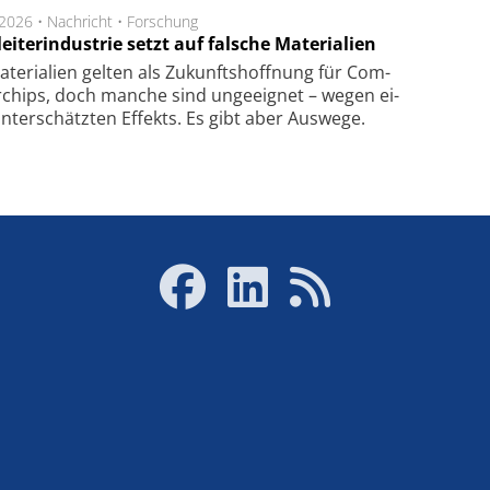
.2026 •
Nachricht
•
Forschung
eiterindustrie setzt auf falsche Materialien
te­ri­a­li­en gel­ten als Zu­kunfts­hoff­nung für Com­
r­chips, doch man­che sind un­ge­eig­net – we­gen ei­
n­ter­schätz­ten Ef­fekts. Es gibt aber Aus­we­ge.