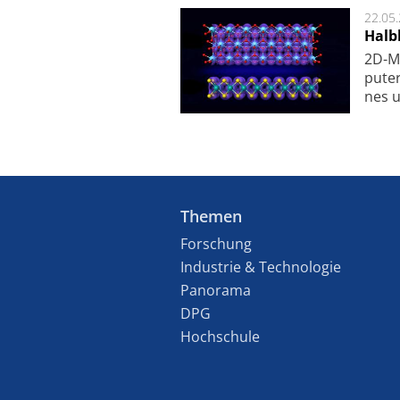
22.05
Halbl
2D-Ma
pu­te
nes u
Themen
Forschung
Industrie & Technologie
Panorama
DPG
Hochschule