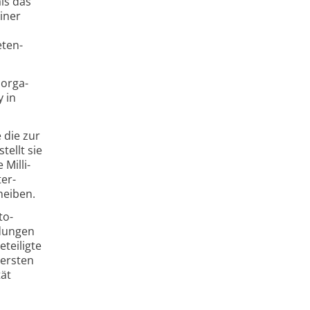
ls das
iner
eten­
 orga­
y in
 die zur
tellt sie
Milli­
ter­
heiben.
to­
ndungen
teiligte
 ersten
tät