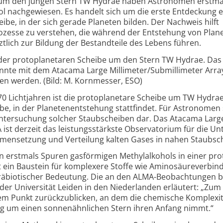
 um den jungen Stern TW Hydrae haben Astro­nomen erst­ma
ol nach­ge­wiesen. Es handelt sich um die erste Entdeckung e
ibe, in der sich gerade Planeten bilden. Der Nachweis hilft
zesse zu verstehen, die während der Entstehung von Plan
ztlich zur Bildung der Bestand­teile des Lebens führen.
 der proto­plane­taren Scheibe um den Stern TW Hydrae. Das
onnte mit dem Atacama Large Milli­meter/
Sub­milli­meter Arra
sen werden. (Bild: M. Korn­messer, ESO)
0 Lichtjahren ist die proto­planetare Scheibe um TW Hydrae
e, in der Planeten­ent­stehung statt­findet. Für Astro­nomen s
Unter­suchung solcher Staub­scheiben dar. Das Atacama Large 
 ist derzeit das leistungs­stärkste Obser­vatorium für die Un
n­setzung und Verteilung kalten Gases in nahen Staub­sc
rstmals Spuren gas­förmigen Methyl­alkohols in einer pro
 ein Baustein für komplexere Stoffe wie Amino­säure­ver­bi
ä­biotischer Bedeutung. Die an den ALMA-
Beob­achtungen be
er Uni­versität Leiden in den Nieder­landen erläutert: „Zum
dem Punkt zurück­zu­blicken, an dem die chemische Komplexi
g um einen sonnen­ähn­lichen Stern ihren Anfang nimmt.“