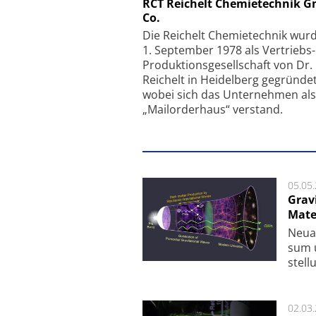
Schäfter + Kirchhoff
RCT Reichelt Chemietechnik 
Co.
Faserkoppler mit S
Feinfokussierungsmec
Die Reichelt Chemietechnik wur
1. September 1978 als Vertriebs
Produktionsgesellschaft von Dr.
Reichelt in Heidelberg gegründet
wobei sich das Unternehmen als
„Mailorderhaus“ verstand.
05.05
Grav
Mate
Neu­a
sum u
stel­
02.03