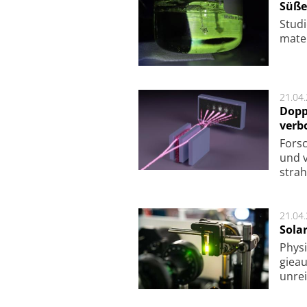
Süße
Studi
ma­te
21.04
Dopp
verb
For­sc
und v
strah
21.04
Sola
Physi
gie­a
unrei