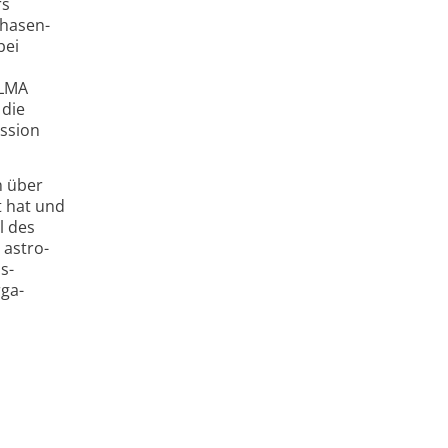
rs
phasen­
bei
ALMA
 die
ission
n über
t hat und
l des
 astro­
s­
rga­