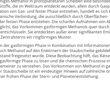
rmiges Methanol in proto­planetaren Scheiben eine besonde
Stoffe, die im Weltraum entdeckt wurden, allein durch Gas­
tion von Gas- und fester Phase entstehen, handelt es sich 
ische Verbindung, die aus­schließlich durch Ober­flächen­
 der festen Phase entstehen. Die scharfen Aufnahmen von 
licht, das Vorkommen gas­förmigen Methanols quer durch
nt­schlüsseln. Sie entdeckten außer einer signi­fi­kanten Em
ntral­sterns ein ring­förmiges Muster.
n der gasförmigen Phase in Kombination mit Infor­matione
sich Methanol auf den Eis­körnern der Staub­scheibe gebilde
and frei­ge­setzt wurde. Diese Beob­achtung hilft, das Rätse
 gas­förmige Phase zu lösen und die chemischen Prozesse in
l­gemeiner zu verstehen. Das Vorkommen von Methanol in ga
Staub­scheibe ist ein ein­deutiger Hinweis auf zahl­reiche o
ner frühen Phase der Stern- und Planeten­entstehung.