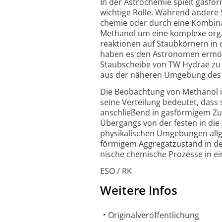
In der Astrochemie spielt gasfö
wichtige Rolle. Während andere 
chemie oder durch eine Kombi­na
Methanol um eine komplexe organ
reaktionen auf Staub­körnern in
haben es den Astronomen ermög
Staub­scheibe von TW Hydrae zu e
aus der näheren Umgebung des Ze
Die Beobachtung von Methanol i
seine Verteilung bedeutet, dass 
anschließend in gas­förmigem Zust
Über­gangs von der festen in die
physi­ka­lischen Umgebungen al
förmigem Aggregat­zustand in der 
nische chemische Prozesse in ei
ESO / RK
Weitere Infos
Originalveröffentlichung