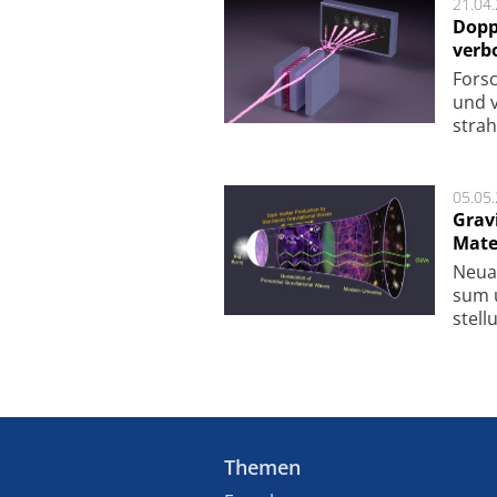
21.04
Dopp
verb
For­sc
und v
strah
05.05
Grav
Mate
Neu­a
sum u
stel­
Themen