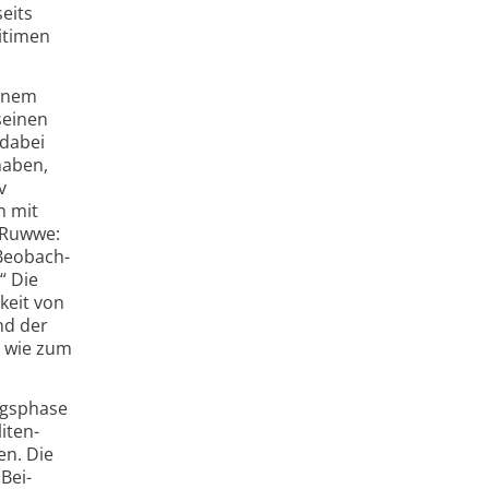
eits
ritimen
einem
seinen
 dabei
haben,
v
n mit
s Ruwwe:
 Beobach­
“ Die
keit von
nd der
e wie zum
ngs­phase
iten­
en. Die
Bei­