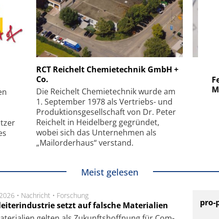
 GmbH
SmarAct GmbH
RCT Reichelt Chemietechnik GmbH +
Co.
uper-
Elektronenmikroskopie auf
Fem
hanismus
kleinstem Raum
Mu
Die Reichelt Chemietechnik wurde am
en
1. September 1978 als Vertriebs- und
Produktionsgesellschaft von Dr. Peter
Reichelt in Heidelberg gegründet,
tzer
wobei sich das Unternehmen als
es
„Mailorderhaus“ verstand.
Meist gelesen
.2026 •
Nachricht
•
Forschung
pro-
eiterindustrie setzt auf falsche Materialien
te­ri­a­li­en gel­ten als Zu­kunfts­hoff­nung für Com­