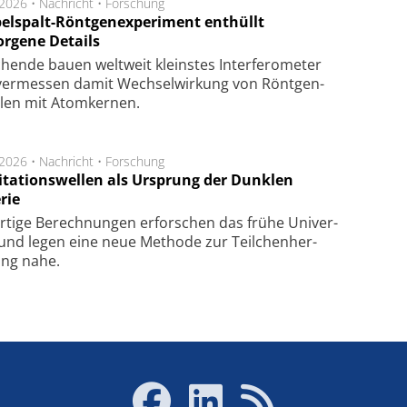
.2026 •
Nachricht
•
Forschung
elspalt-Röntgenexperiment enthüllt
orgene Details
hen­de bau­en welt­weit kleins­tes In­ter­fe­ro­me­ter
er­mes­sen da­mit Wech­sel­wir­kung von Rönt­gen­
­len mit Atom­ker­nen.
.2026 •
Nachricht
•
Forschung
itationswellen als Ursprung der Dunklen
rie
rtige Be­rech­nung­en er­for­schen das frü­he Uni­ver­
nd legen eine neue Me­tho­de zur Teil­chen­her­
lung nahe.