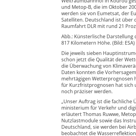
Weltraum­bahnhof in Kourou gest
und Metop-B, die im Oktober 200
werden sie von Eumetsat, der Eu
Satelliten. Deutschland ist üb
Raumfahrt DLR mit rund 21 Prozen
Abb.: Künsterlische Darstellung
817 Kilometern Höhe. (Bild: ESA)
Die jeweils sieben Haupt­instrum
schon jetzt die Qualität der Wet
die Überwachung von Klima­verän
Daten konnten die Vorhersage­m
mehrtägigen Wetter­prognosen ha
für Kurzfrist­prognosen hat sich
noch präziser werden.
„Unser Auftrag ist die fachlich
ministerium für Verkehr und digi
erläutert Thomas Ruwwe, Meto
Nutzlast­module sowie das Inst
Deutschland, sie werden bei Air
beobachtet die Wasser­reflektio