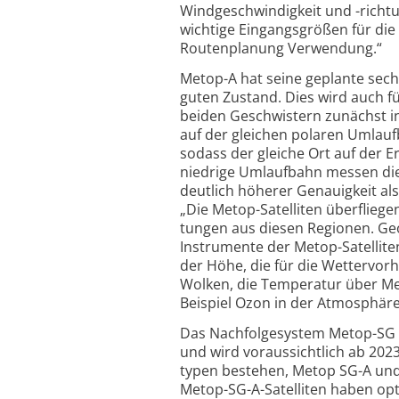
Windge­schwindigkeit und -richt
wichtige Eingangs­größen für die
Routen­planung Verwendung.“
Metop-A hat seine geplante sechs
guten Zustand. Dies wird auch 
beiden Geschwistern zunächst in 
auf der gleichen polaren Umlauf
sodass der gleiche Ort auf der E
niedrige Umlaufbahn messen die
deutlich höherer Genauig­keit al
„Die Metop-Satelliten überflieg
tungen aus diesen Regionen. Geos
Instrumente der Metop-Satel­lite
der Höhe, die für die Wetter­vo
Wolken, die Temperatur über Mee
Beispiel Ozon in der Atmo­sphäre
Das Nachfolge­system Metop-SG (
und wird voraus­sichtlich ab 202
typen bestehen, Metop SG-A und 
Metop-SG-A-Satelliten haben opt