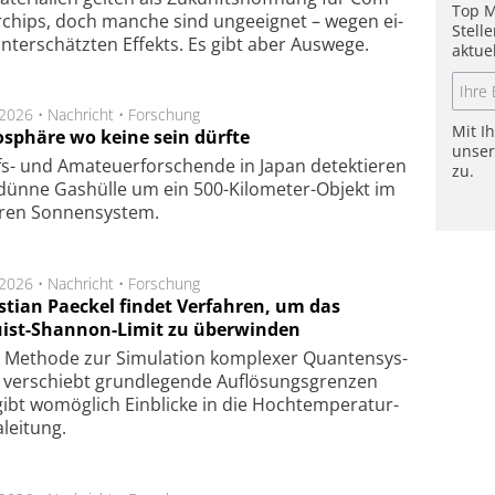
Top M
r­chips, doch man­che sind un­ge­eig­net – we­gen ei­
Stell
n­ter­schätz­ten Ef­fekts. Es gibt aber Aus­we­ge.
aktue
.2026 •
Nachricht
•
Forschung
Mit I
sphäre wo keine sein dürfte
unse
s- und Ama­teuer­for­schen­de in Japan de­tek­tie­ren
zu.
dün­ne Gas­hül­le um ein 500-Kilo­meter-Objekt im
­ren Son­nen­sys­tem.
.2026 •
Nachricht
•
Forschung
stian Paeckel findet Verfahren, um das
ist-Shannon-Limit zu überwinden
Methode zur Simu­la­tion kom­ple­xer Quan­ten­sys­
 ver­schiebt grund­le­gen­de Auf­lösungs­gren­zen
ibt wo­mög­lich Ein­blicke in die Hoch­tempe­ra­tur­
lei­tung.