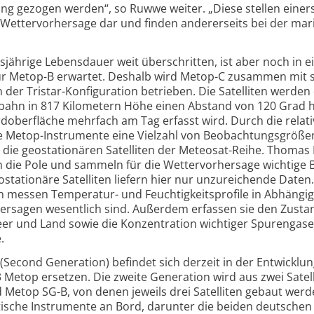
ung gezogen werden“, so Ruwwe weiter. „Diese stellen einers
 Wetter­vorhersage dar und finden anderer­seits bei der ma
­jährige Lebens­dauer weit über­schritten, ist aber noch in 
für Metop-B erwartet. Deshalb wird Metop-C zusammen mit 
der Tristar-Konfi­guration betrieben. Die Satel­liten werden
­bahn in 817 Kilometern Höhe einen Abstand von 120 Grad 
rdober­fläche mehrfach am Tag erfasst wird. Durch die relati
 Metop-Instru­mente eine Vielzahl von Beobachtungsgröße
s die geosta­tionären Satelliten der Meteosat-Reihe. Thoma
en die Pole und sammeln für die Wetter­vorhersage wichtige
ta­tionäre Satelliten liefern hier nur unzu­reichende Daten.
n messen Temperatur- und Feuchtigkeits­profile in Abhän­gig
rhersagen wesentlich sind. Außerdem erfassen sie den Zusta
r und Land sowie die Konzen­tration wichtiger Spuren­gas
.
Second Gene­ration) befindet sich derzeit in der Entwicklu
3 Metop ersetzen. Die zweite Generation wird aus zwei Satell
Metop SG-B, von denen jeweils drei Satelliten gebaut werd
ische Instrumente an Bord, darunter die beiden deutschen 