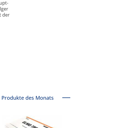
upt­
lger
t der
l
Produkte des Monats