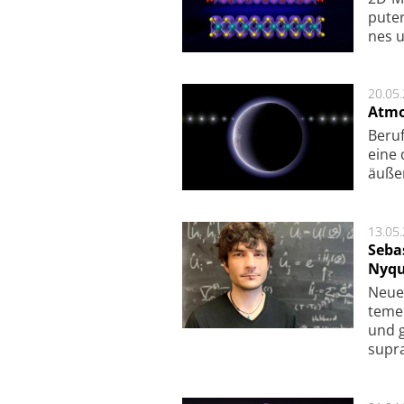
pu­te
nes u
20.05
Atmo
Beruf
eine 
äu­ße
13.05
Seba
Nyqu
Neue 
te­me
und g
supra­