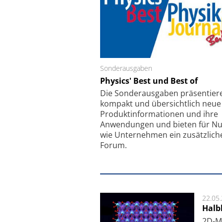
Sonderausgaben
Schäfter + Kirchhoff
Physics' Best und Best of
Faserkoppler mit S
Feinfokussierungsmec
Die Sonder­ausgaben präsentier
kompakt und übersichtlich neue
Produkt­informationen und ihre
Anwendungen und bieten für Nu
wie Unternehmen ein zusätzlich
Forum.
22.05
Halbl
2D-Ma