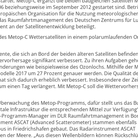
artet. Metop-C ergänzt die beiden bau­gleichen Satelliten 
6 beziehungs­weise im September 2012 gestartet sind. Betr
ro­päischen Orga­nisation für die Nutzung meteoro­logische
er das Raumfahrt­management des Deutschen Zentrums für Lu
t an der Satelliten­entwicklung beteiligt.
 des Metop-C Wettersatelliten in einem polarumlaufenden Or
ente, die sich an Bord der beiden älteren Satelliten befinde
ter­vorhersage signi­fikant verbessert. Zu ihren Aufgaben ge
derungen wie beispiels­weise des Ozonlochs. Mithilfe der 
odelle 2017 um 27 Prozent genauer werden. Die Qualität d
t sich dadurch erheblich verbessert. Insbe­sondere der Z
 um einen Tag verlängert. Mit Metop-C soll die Wetter­vorher
e Über­wachung des Metop-Programms, dafür stellt uns das 
tale Infra­struktur die ent­sprechenden Mittel zur Verfügung“
p-Programm-Manager im DLR Raumfahrt­management in Bon
rument ASCAT (Advanced Scattero­meter) stammen ebenfalls
bus in Friedrichs­hafen gebaut. Das Radar­instrument ASCAT
nen der Meere. „Aus diesen Wellen­bildern können Rückschlü