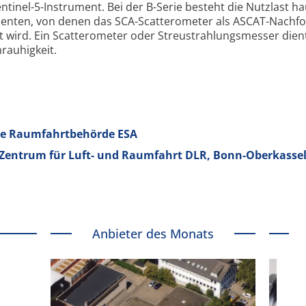
tinel-5-Instrument. Bei der B-Serie besteht die Nutzlast ha
menten, von denen das SCA-Scattero­meter als ASCAT-Nachfo
wird. Ein Scattero­meter oder Streu­strahlungs­messer dien
auhig­keit.
che Raumfahrtbehörde ESA
Zentrum für Luft- und Raumfahrt DLR, Bonn-Oberkasse
Anbieter des Monats