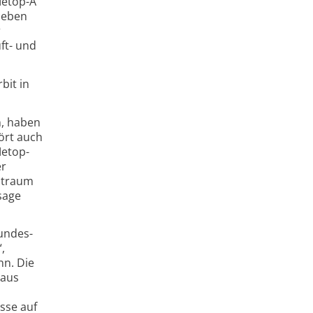
Metop-A
ieben
r
ft- und
bit in
n, haben
hört auch
Metop-
er
eitraum
sage
Bundes­
,
n. Die
 aus
sse auf