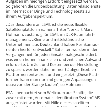
Aufgaben im niedrigen Erdorbit eingesetzt werden.
So gehören die Erdbeob­achtung, Daten­relais­dienste
im Internet der Dinge und Technologie­tests zu
ihrem Aufgaben­spektrum.
„Das Besondere an ESAIL ist die neue, flexible
Satelliten­plattform namens Triton“, erklärt Marc
Hofmann, zuständig für ESAIL im DLR-Raumfahrt­
management. „Kleine und mittel­ständische
Unternehmen aus Deutschland haben Kern­kompo­
nenten hierfür entwickelt.“ Satelliten wurden in der
Vergangen­heit für jeden Einsatz maßge­schneidert,
was einen hohen finan­ziellen und zeit­lichen Aufwand
erforderte. Um Zeit und Kosten bei der Herstellung
zu sparen, werden daher immer häufiger flexiblen
Platt­formen entwickelt und eingesetzt. „Diese Platt­
formen kann man nun mit geringen Anpassungen
quasi von der Stange kaufen“, so Hofmann.
ESAIL beobachtet vom Weltraum aus Schiffe, die
zuvor mit dem „Automatic Identi­fi­cation System“ AIS
ausgerüstet wurden. Mit Hilfe dieses satelliten­