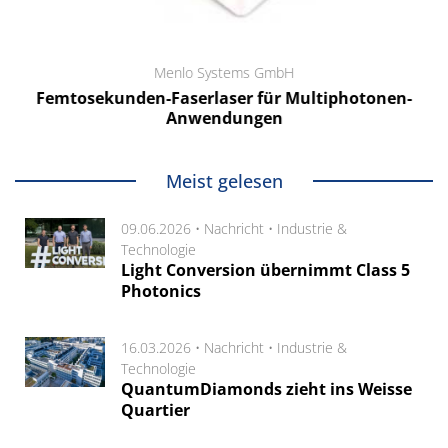
Menlo Systems GmbH
Femtosekunden-Faserlaser für Multiphotonen-
Anwendungen
Meist gelesen
09.06.2026 •
Nachricht
•
Industrie &
Technologie
Light Conversion übernimmt Class 5
Photonics
16.03.2026 •
Nachricht
•
Industrie &
Technologie
QuantumDiamonds zieht ins Weisse
Quartier