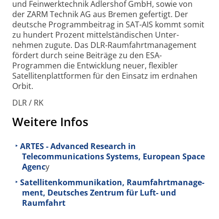
und Feinwerk­technik Adlershof GmbH, sowie von
der ZARM Technik AG aus Bremen gefertigt. Der
deutsche Programm­beitrag in SAT-AIS kommt somit
zu hundert Prozent mittel­ständischen Unter­
nehmen zugute. Das DLR-Raumfahrt­management
fördert durch seine Beiträge zu den ESA-
Programmen die Entwicklung neuer, flexibler
Satelliten­plattformen für den Einsatz im erdnahen
Orbit.
DLR / RK
Weitere Infos
ARTES - Advanced Research in
Telecommunications Systems, European Space
Agenc
y
Sa­tel­li­ten­kom­mu­ni­ka­ti­on, Raum­fahrt­ma­na­ge­
ment, Deutsches Zentrum für Luft- und
Raumfahrt