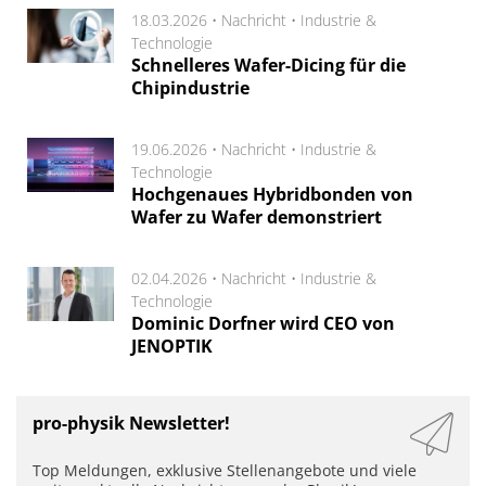
18.03.2026 •
Nachricht
•
Industrie &
Technologie
Schnelleres Wafer-Dicing für die
Chipindustrie
19.06.2026 •
Nachricht
•
Industrie &
Technologie
Hochgenaues Hybridbonden von
Wafer zu Wafer demonstriert
02.04.2026 •
Nachricht
•
Industrie &
Technologie
Dominic Dorfner wird CEO von
JENOPTIK
pro-physik Newsletter!
Top Meldungen, exklusive Stellenangebote und viele