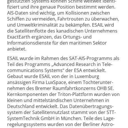
gestützten Systems können Schiffe weltweit identi­
fiziert und ihre genaue Position bestimmt werden.
AIS-Daten sind wichtig, um Kollisionen zwischen
Schiffen zu vermeiden, Fahrtrouten zu überwachen,
und Umwelt­kriminalität zu bekämpfen. ESAIL wird
die Satelliten­flotte des kanadischen Unter­nehmens
ExactEarth ergänzen, das Ortungs- und
Informations­dienste für den maritimen Sektor
anbietet.
ESAIL wurde im Rahmen des SAT-AIS-Programms als
Teil des Programms „Advanced Research in Tele­
communi­cations Systems“ der ESA entwickelt.
Gebaut wurde ESAIL von der in Luxemburg
ansässigen Firma LuxSpace, einem Tochter­unter­
nehmen des Bremer Raumfahrt­konzerns OHB SE.
Kern­kompo­nenten der Triton-Plattform wurden von
kleinen und mittel­ständischen Unter­nehmen in
Deutschland entwickelt. Das Daten­über­tragungs­
system der Satelliten­nutzlast stammt von der STT-
SystemTechnik GmbH in München. Teile des Lage­
regelungs­systems wurden von der Berliner Astro-