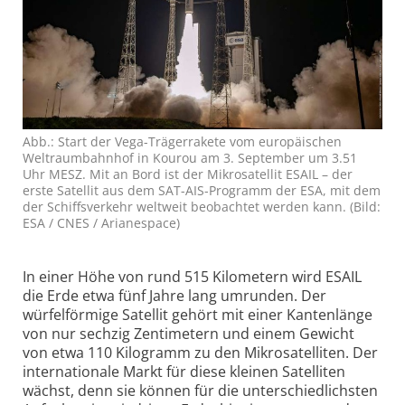
Abb.: Start der Vega-Trägerrakete vom europä­ischen
Weltraum­bahnhof in Kourou am 3. September um 3.51
Uhr MESZ. Mit an Bord ist der Mikro­satellit ESAIL – der
erste Satellit aus dem SAT-AIS-Programm der ESA, mit dem
der Schiffs­verkehr weltweit beobachtet werden kann. (Bild:
ESA / CNES / Arianespace)
In einer Höhe von rund 515 Kilometern wird ESAIL
die Erde etwa fünf Jahre lang umrunden. Der
würfelförmige Satellit gehört mit einer Kanten­länge
von nur sechzig Zenti­metern und einem Gewicht
von etwa 110 Kilogramm zu den Mikro­satelliten. Der
inter­nationale Markt für diese kleinen Satelliten
wächst, denn sie können für die unter­schied­lichsten