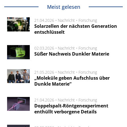
Meist gelesen
21.04.2026 •
Nachricht
•
Forschung
Solarzellen der nächsten Generation
entschlüsselt
02.03.2026 •
Nachricht
•
Forschung
Süßer Nachweis Dunkler Materie
21.05.2026 •
Nachricht
•
Forschung
„Moleküle geben Aufschluss über
Dunkle Materie“
21.04.2026 •
Nachricht
•
Forschung
Doppelspalt-Röntgenexperiment
enthüllt verborgene Details