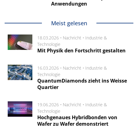
Anwendungen
Meist gelesen
18.03.2026 •
Nachricht
•
Industrie &
Technologie
Mit Physik den Fortschritt gestalten
16.03.2026 •
Nachricht
•
Industrie &
Technologie
QuantumDiamonds zieht ins Weisse
Quartier
19.06.2026 •
Nachricht
•
Industrie &
Technologie
Hochgenaues Hybridbonden von
Wafer zu Wafer demonstriert