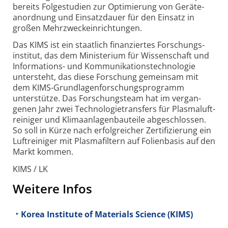
bereits Folge­studien zur Opti­mierung von Geräte­
anordnung und Einsatz­dauer für den Einsatz in
großen Mehr­zweck­ein­richtungen.
Das KIMS ist ein staat­lich finan­ziertes For­schungs­
institut, das dem Mini­sterium für Wissen­schaft und
Infor­mations- und Kommu­nikations­technologie
unter­steht, das diese For­schung gemein­sam mit
dem KIMS-Grund­lagen­forschungs­programm
unterstütze. Das For­schungs­team hat im ver­gan­
genen Jahr zwei Techno­logie­transfers für Plasma­luft­
reiniger und Klima­anlagen­bauteile ab­ge­schlos­sen.
So soll in Kürze nach erfolgreicher Zer­ti­fi­zierung ein
Luft­reiniger mit Plasma­filtern auf Folien­basis auf den
Markt kommen.
KIMS / LK
Weitere Infos
Korea Institute of Materials Science (KIMS)