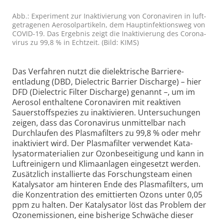
Abb.: Experiment zur Inakti­vierung von Coro­na­viren in luft­
getra­genen Aero­sol­parti­keln, dem Haupt­infek­tions­weg von
COVID-19. Das Er­geb­nis zeigt die In­akti­vie­rung des Coro­na­
virus zu 99,8 % in Echt­zeit. (Bild: KIMS)
Das Verfahren nutzt die di­elek­tri­sche Barriere­
entladung (DBD, Dielectric Barrier Discharge) – hier
DFD (Dielectric Filter Discharge) genannt –, um im
Aero­sol enthaltene Corona­viren mit reaktiven
Sauerstoff­spezies zu inaktivieren. Unter­suchungen
zeigen, dass das Corona­virus unmittelbar nach
Durch­laufen des Plasma­filters zu 99,8 % oder mehr
inaktiviert wird. Der Plasma­filter verwendet Kata­
lysator­materialien zur Ozon­beseitigung und kann in
Luft­reinigern und Klima­anlagen eingesetzt werden.
Zusätzlich installierte das Forschungs­team einen
Kata­lysator am hinteren Ende des Plasma­filters, um
die Konzen­tration des emittierten Ozons unter 0,05
ppm zu halten. Der Katalysator löst das Problem der
Ozonemissionen, eine bisherige Schwäche dieser