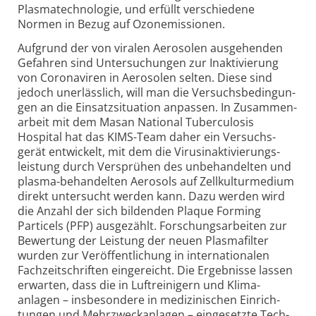
Plasma­technologie, und erfüllt verschiedene
Normen in Bezug auf Ozon­emissionen.
Aufgrund der von viralen Aero­solen ausgehenden
Gefahren sind Unter­suchungen zur Inakti­vierung
von Corona­viren in Aero­solen selten. Diese sind
jedoch unerlässlich, will man die Versuchs­bedin­gun­
gen an die Einsatz­situation anpassen. In Zusammen­
arbeit mit dem Masan National Tuber­culosis
Hospital hat das KIMS-Team daher ein Versuchs­
gerät entwickelt, mit dem die Virus­inaktivierungs­
leistung durch Ver­sprühen des unbehandelten und
plasma-behandelten Aerosols auf Zell­kultur­medium
direkt untersucht werden kann. Dazu werden wird
die Anzahl der sich bildenden Plaque Forming
Particels (PFP) ausgezählt. Forschungs­arbeiten zur
Bewertung der Leistung der neuen Plasmafilter
wurden zur Veröffent­lichung in inter­nationalen
Fach­zeit­schriften eingereicht. Die Ergebnisse lassen
erwarten, dass die in Luft­reinigern und Klima­
anlagen – insbesondere in medi­zini­schen Ein­rich­
tungen und Mehr­zweck­anlagen – eingesetzte Tech­