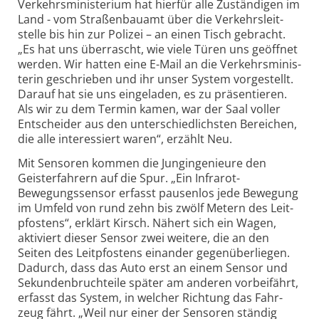
Verkehrs­minis­terium hat hier­für alle Zustän­digen im
Land - vom Straßen­bau­amt über die Verkehrs­leit­
stelle bis hin zur Polizei – an einen Tisch gebracht.
„Es hat uns über­rascht, wie viele Türen uns geöffnet
werden. Wir hatten eine E-Mail an die Verkehrs­minis­
terin geschrieben und ihr unser System vor­ge­stellt.
Darauf hat sie uns ein­ge­laden, es zu präsen­tieren.
Als wir zu dem Termin kamen, war der Saal voller
Ent­scheider aus den unter­schied­lich­sten Bereichen,
die alle interes­siert waren“, erzählt Neu.
Mit Sensoren kommen die Jungingenieure den
Geisterfahrern auf die Spur. „Ein Infra­rot-
Bewegungs­sensor erfasst pausen­los jede Bewe­gung
im Umfeld von rund zehn bis zwölf Metern des Leit­
pfostens“, erklärt Kirsch. Nähert sich ein Wagen,
akti­viert dieser Sensor zwei weitere, die an den
Seiten des Leit­pfostens ein­ander gegen­über­liegen.
Dadurch, dass das Auto erst an einem Sensor und
Sekunden­bruch­teile später am anderen vorbei­fährt,
erfasst das System, in welcher Rich­tung das Fahr­
zeug fährt. „Weil nur einer der Sensoren ständig