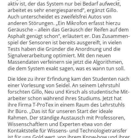
aktiv ist, der das System nur bei Bedarf auf­weckt,
arbeitet es sehr energie­sparend“, ergänzt Gillo.
Auch unter­scheidet es zweifels­frei Autos von
anderen Störungen. „Ein Mikrofon erfasst hierzu
Geräusche – allein das Geräusch der Reifen auf dem
Asphalt genügt schon“, erläutert er. Das Zusammen­
spiel der Sensoren ist bereits aus­ge­reift, in vielen
Tests haben die Gründer die Anord­nung und die
Signal­ver­arbei­tung opti­miert. Mit den neuen
Massen­daten ver­feinern sie jetzt die Algo­rithmen,
die dem System exakt sagen, was es wann tun soll.
Die Idee zu ihrer Erfindung kam den Studenten nach
einer Vor­lesung von Seidel. An seinem Lehr­stuhl
forschten Gillo, Neu und Kirsch als studen­tische Mit­
arbeiter schon während ihres Studiums. Jetzt hat
ihre Firma T-ProTex in einem Raum des Lehr­stuhls
ihr Büro. „Das ist für unseren Start der ideale
Rahmen. Der ständige Aus­tausch mit Profes­soren,
Wissen­schaftlern und Experten etwa von der
Kontakt­stelle für Wissens- und Techno­logie­transfer
ist für uns Gold wert, von ihrem Know-
how und ihrer