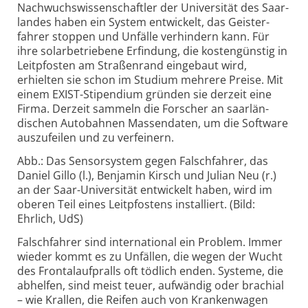
Nachwuchswissenschaftler der Universität des Saar­
landes haben ein System ent­wickelt, das Geister­
fahrer stoppen und Unfälle ver­hindern kann. Für
ihre solar­betrie­bene Erfindung, die kosten­günstig in
Leit­pfosten am Straßen­rand ein­gebaut wird,
erhielten sie schon im Studium mehrere Preise. Mit
einem EXIST-
Stipen­dium gründen sie derzeit eine
Firma. Derzeit sammeln die Forscher an saar­län­
dischen Auto­bahnen Massen­daten, um die Soft­ware
auszu­feilen und zu ver­feinern.
Abb.: Das Sensorsystem gegen Falsch­fahrer, das
Daniel Gillo (l.), Benjamin Kirsch und Julian Neu (r.)
an der Saar-
Univer­sität ent­wickelt haben, wird im
oberen Teil eines Leit­pfostens instal­liert. (Bild:
Ehrlich, UdS)
Falschfahrer sind international ein Problem. Immer
wieder kommt es zu Unfällen, die wegen der Wucht
des Frontal­auf­pralls oft töd­lich enden. Systeme, die
abhelfen, sind meist teuer, auf­wändig oder brachial
– wie Krallen, die Reifen auch von Kranken­wagen