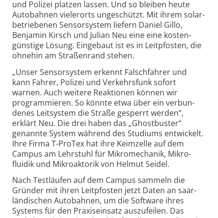
und Polizei platzen lassen. Und so bleiben heute
Auto­bahnen vieler­orts unge­schützt. Mit ihrem solar­
betrie­benen Sensor­system liefern Daniel Gillo,
Benjamin Kirsch und Julian Neu eine eine kosten­
günstige Lösung. Ein­ge­baut ist es in Leit­pfosten, die
ohne­hin am Straßen­rand stehen.
„Unser Sensorsystem erkennt Falschfahrer und
kann Fahrer, Polizei und Verkehrs­funk sofort
warnen. Auch weitere Reak­tionen können wir
program­mieren. So könnte etwa über ein ver­bun­
denes Leit­system die Straße gesperrt werden“,
erklärt Neu. Die drei haben das „Ghost­buster“
genannte System während des Studiums ent­wickelt.
Ihre Firma T-ProTex hat ihre Keim­zelle auf dem
Campus am Lehr­stuhl für Mikro­mechanik, Mikro­
fluidik und Mikro­aktorik von Helmut Seidel.
Nach Testläufen auf dem Campus sammeln die
Gründer mit ihren Leit­pfosten jetzt Daten an saar­
län­dischen Auto­bahnen, um die Soft­ware ihres
Systems für den Praxis­ein­satz aus­zu­feilen. Das