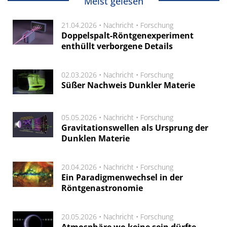
Meist gelesen
21.04.2026 •
Nachricht
•
Forschung
Doppelspalt-Röntgenexperiment
enthüllt verborgene Details
02.03.2026 •
Nachricht
•
Forschung
Süßer Nachweis Dunkler Materie
05.05.2026 •
Nachricht
•
Forschung
Gravitationswellen als Ursprung der
Dunklen Materie
20.04.2026 •
Nachricht
•
Forschung
Ein Paradigmenwechsel in der
Röntgenastronomie
20.05.2026 •
Nachricht
•
Forschung