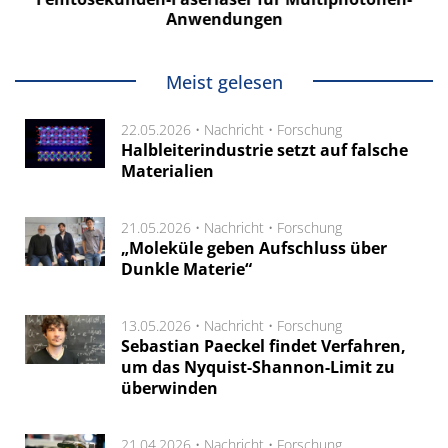
Anwendungen
Meist gelesen
22.05.2026 •
Nachricht
•
Forschung
Halbleiterindustrie setzt auf falsche
Materialien
21.05.2026 •
Nachricht
•
Forschung
„Moleküle geben Aufschluss über
Dunkle Materie“
13.05.2026 •
Nachricht
•
Forschung
Sebastian Paeckel findet Verfahren,
um das Nyquist-Shannon-Limit zu
überwinden
21.04.2026 •
Nachricht
•
Forschung