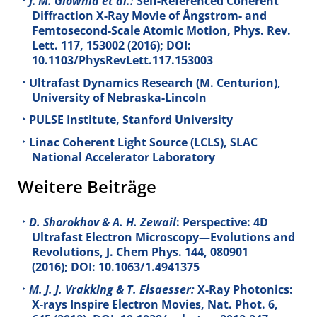
J. M. Glownia et al.:
Self-Referenced Coherent
Diffraction X-Ray Movie of Ångstrom- and
Femtosecond-Scale Atomic Motion, Phys. Rev.
Lett.
117
, 153002 (2016); DOI:
10.1103/PhysRevLett.117.153003
Ultrafast Dynamics Research (M. Centurion),
University of Nebraska-Lincoln
PULSE Institute, Stanford University
Linac Coherent Light Source (LCLS), SLAC
National Accelerator Laboratory
Weitere Beiträge
D. Shorokhov & A. H. Zewail
: Perspective: 4D
Ultrafast Electron Microscopy—Evolutions and
Revolutions, J. Chem Phys.
144
, 080901
(2016); DOI: 10.1063/1.4941375
M. J. J. Vrakking & T. Elsaesser:
X-Ray Photonics:
X-rays Inspire Electron Movies, Nat. Phot.
6
,