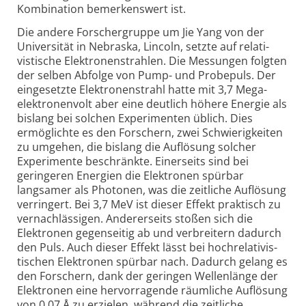
Kombination bemerkens­wert ist.
Die andere Forscher­gruppe um Jie Yang von der
Universität in Nebraska, Lincoln, setzte auf relati­
vistische Elektronen­strahlen. Die Messungen folgten
der selben Abfolge von Pump- und Probepuls. Der
eingesetzte Elektronenstrahl hatte mit 3,7 Mega­
elektronen­volt aber eine deutlich höhere Energie als
bislang bei solchen Experimenten üblich. Dies
ermöglichte es den Forschern, zwei Schwierig­keiten
zu umgehen, die bislang die Auflösung solcher
Experimente beschränkte. Einerseits sind bei
geringeren Energien die Elektronen spürbar
langsamer als Photonen, was die zeitliche Auflösung
verringert. Bei 3,7 MeV ist dieser Effekt praktisch zu
vernach­lässigen. Andererseits stoßen sich die
Elektronen gegenseitig ab und verbreitern dadurch
den Puls. Auch dieser Effekt lässt bei hoch­relativis­
tischen Elektronen spürbar nach. Dadurch gelang es
den Forschern, dank der geringen Wellenlänge der
Elektronen eine hervor­ragende räumliche Auflösung
von 0,07 Å zu erzielen, während die zeitliche