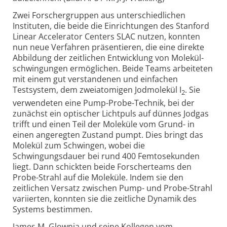
Zwei Forscher­gruppen aus unterschied­lichen
Instituten, die beide die Ein­richtungen des Stanford
Linear Accelerator Centers SLAC nutzen, konnten
nun neue Verfahren präsentieren, die eine direkte
Abbildung der zeitlichen Entwicklung von Molekül­
schwingungen ermöglichen. Beide Teams arbeiteten
mit einem gut verstandenen und einfachen
Testsystem, dem zwei­atomigen Jodmolekül I
. Sie
2
verwendeten eine Pump-Probe-Technik, bei der
zunächst ein optischer Lichtpuls auf dünnes Jodgas
trifft und einen Teil der Moleküle vom Grund- in
einen angeregten Zustand pumpt. Dies bringt das
Molekül zum Schwingen, wobei die
Schwingungsdauer bei rund 400 Femto­sekunden
liegt. Dann schickten beide Forscher­teams den
Probe-Strahl auf die Moleküle. Indem sie den
zeitlichen Versatz zwischen Pump- und Probe-Strahl
variierten, konnten sie die zeitliche Dynamik des
Systems bestimmen.
James M. Glownia und seine Kollegen vom