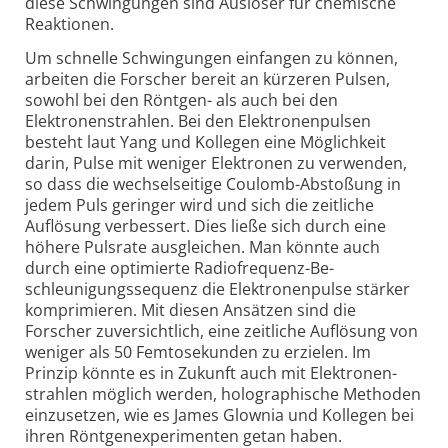
diese Schwingungen sind Auslöser für chemische
Reaktionen.
Um schnelle Schwingungen einfangen zu können,
arbeiten die Forscher bereit an kürzeren Pulsen,
sowohl bei den Röntgen- als auch bei den
Elektronen­strahlen. Bei den Elektronen­pulsen
besteht laut Yang und Kollegen eine Möglich­keit
darin, Pulse mit weniger Elektronen zu verwenden,
so dass die wechselseitige Coulomb-Abstoßung in
jedem Puls geringer wird und sich die zeitliche
Auflösung verbessert. Dies ließe sich durch eine
höhere Pulsrate ausgleichen. Man könnte auch
durch eine optimierte Radio­frequenz-Be­
schleunigungs­sequenz die Elektronen­pulse stärker
komprimieren. Mit diesen Ansätzen sind die
Forscher zuversichtlich, eine zeitliche Auflösung von
weniger als 50 Femto­sekunden zu erzielen. Im
Prinzip könnte es in Zukunft auch mit Elektronen­
strahlen möglich werden, holo­graphische Methoden
einzusetzen, wie es James Glownia und Kollegen bei
ihren Röntgen­experimenten getan haben.