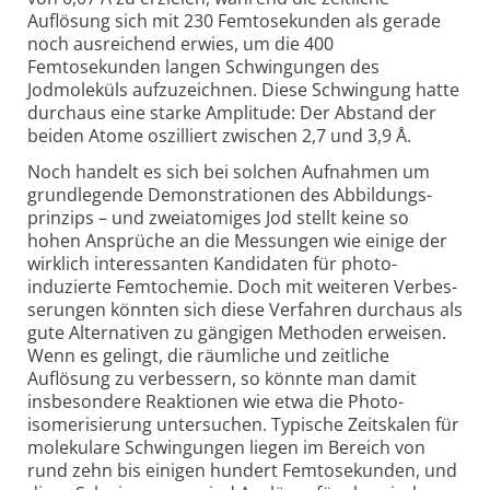
Auflösung sich mit 230 Femto­sekunden als gerade
noch ausreichend erwies, um die 400
Femtosekunden langen Schwingungen des
Jodmoleküls aufzu­zeichnen. Diese Schwingung hatte
durchaus eine starke Amplitude: Der Abstand der
beiden Atome oszilliert zwischen 2,7 und 3,9 Å.
Noch handelt es sich bei solchen Aufnahmen um
grundlegende Demonstra­tionen des Abbildungs­
prinzips – und zweiatomiges Jod stellt keine so
hohen Ansprüche an die Messungen wie einige der
wirklich interes­santen Kandidaten für photo­
induzierte Femtochemie. Doch mit weiteren Verbes­
serungen könnten sich diese Verfahren durchaus als
gute Alter­nativen zu gängigen Methoden erweisen.
Wenn es gelingt, die räumliche und zeitliche
Auflösung zu verbessern, so könnte man damit
insbesondere Reaktionen wie etwa die Photo­
isomerisierung untersuchen. Typische Zeit­skalen für
molekulare Schwingungen liegen im Bereich von
rund zehn bis einigen hundert Femto­sekunden, und