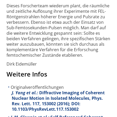
Dieses Forscher­team wiederum plant, die räumliche
und zeitliche Auflösung ihrer Experimente mit FEL-
Röntgen­strahlen höherer Energie und Pulsrate zu
verbessern. Ebenso ist etwa auch der Einsatz von
Sub-Femto­sekunden-Pulsen möglich. Man darf auf
die weitere Entwicklung gespannt sein: Sollte es
beiden Verfahren gelingen, ihre spezi­fischen Stärken
weiter auszubauen, könnten sie sich durchaus als
komplemen­täre Verfahren für die Erforschung
femto­chemischer Zustände etablieren.
Dirk Eidemüller
Weitere Infos
Originalveröffentlichungen
J. Yang et al.:
Diffractive Imaging of Coherent
Nuclear Motion in Isolated Molecules, Phys.
Rev. Lett.
117
, 153002 (2016); DOI:
10.1103/PhysRevLett.117.153002