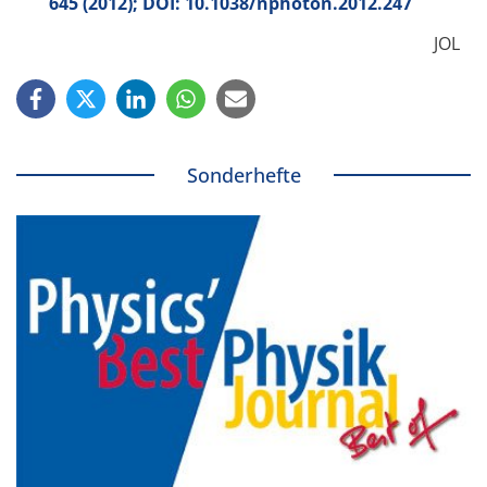
645 (2012); DOI: 10.1038/nphoton.2012.247
JOL
Sonderhefte