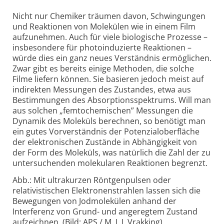
Nicht nur Chemiker träumen davon, Schwingungen
und Reaktionen von Molekülen wie in einem Film
aufzunehmen. Auch für viele biologische Prozesse –
insbesondere für photo­induzierte Reaktionen –
würde dies ein ganz neues Verständnis ermöglichen.
Zwar gibt es bereits einige Methoden, die solche
Filme liefern können. Sie basieren jedoch meist auf
indirekten Messungen des Zustandes, etwa aus
Bestimmungen des Absorptions­spektrums. Will man
aus solchen „femto­chemischen” Messungen die
Dynamik des Moleküls berechnen, so benötigt man
ein gutes Vorver­ständnis der Potenzial­oberfläche
der elek­tronischen Zustände in Abhängigkeit von
der Form des Moleküls, was natürlich die Zahl der zu
unter­suchenden molekularen Reaktionen begrenzt.
Abb.: Mit ultrakurzen Röntgenpulsen oder
relativistischen Elektronenstrahlen lassen sich die
Bewegungen von Jodmolekülen anhand der
Interferenz von Grund- und angeregtem Zustand
aufzeichnen. (Bild: APS / M. J. J. Vrakking)