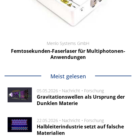
Menlo Systems GmbH
Femtosekunden-Faserlaser für Multiphotonen-
Anwendungen
Meist gelesen
05.05.2026 •
Nachricht
•
Forschung
Gravitationswellen als Ursprung der
Dunklen Materie
22.05.2026 •
Nachricht
•
Forschung
Halbleiterindustrie setzt auf falsche
Materialien