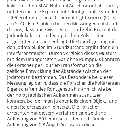
kalifornischen SLAC National Acce­lerator Labo­ratory
nutzten für ihre Experimente Röntgen­pulse von der
2009 eröffneten Linac Coherent Light Source (LCLS)
am SLAC. Ein Problem bei den Messungen entstand
daraus, dass nur zwischen ein und zehn Prozent der
Jodmoleküle durch den optischen Puls in einen
angeregten Zustand gelangt. Die Über­lagerung mit
den Jodmolekülen im Grund­zustand ergibt dann ein
Interferenz­muster. Durch Vergleich dieses Musters
mit dem unan­geregten Gas ohne Pumppuls konnten
die Forscher per Fourier-Trans­formation die
zeitliche Entwicklung der Abstände zwischen den
Jodatomen bestimmen. Das Besondere bei dieser
Messung lag darin, dass die Forscher die kohärenten
Eigen­schaften des Röntgenstrahls ähnlich wie bei
der holo­graphischen Aufnahmen ausnutzen
konnten, bei der man ja ebenfalls einen Objekt- und
einen Referenz­strahl einsetzt. Die Forscher
erreichten mit diesem Verfahren eine zeitliche
Auflösung von 30 Femto­sekunden und räumliche
Auflösung von 0,3 Ångström, was in dieser