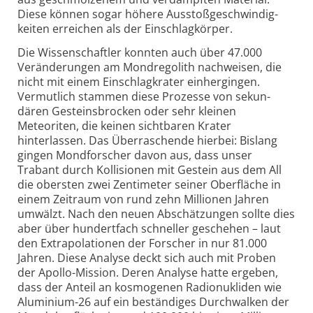
Diese können sogar höhere Ausstoß­geschwindig­
keiten erreichen als der Einschlag­körper.
Die Wissen­schaftler konnten auch über 47.000
Veränderungen am Mond­regolith nachweisen, die
nicht mit einem Einschlag­krater einhergingen.
Vermutlich stammen diese Prozesse von sekun­
dären Gesteins­brocken oder sehr kleinen
Meteoriten, die keinen sichtbaren Krater
hinterlassen. Das Über­raschende hierbei: Bislang
gingen Mond­forscher davon aus, dass unser
Trabant durch Kolli­sionen mit Gestein aus dem All
die obersten zwei Zentimeter seiner Oberfläche in
einem Zeitraum von rund zehn Millionen Jahren
umwälzt. Nach den neuen Abschät­zungen sollte dies
aber über hundert­fach schneller geschehen – laut
den Extra­polationen der Forscher in nur 81.000
Jahren. Diese Analyse deckt sich auch mit Proben
der Apollo-Mission. Deren Analyse hatte ergeben,
dass der Anteil an kosmogenen Radio­nukliden wie
Aluminium-26 auf ein beständiges Durchwalken der