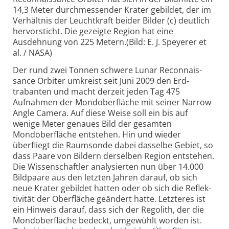
14,3 Meter durchmessender Krater gebildet, der im
Verhältnis der Leuchtkraft beider Bilder (c) deutlich
hervorsticht. Die gezeigte Region hat eine
Ausdehnung von 225 Metern.(Bild: E. J. Speyerer et
al. / NASA)
Der rund zwei Tonnen schwere Lunar Reconnais­
sance Orbiter umkreist seit Juni 2009 den Erd­
trabanten und macht derzeit jeden Tag 475
Aufnahmen der Mond­oberfläche mit seiner Narrow
Angle Camera. Auf diese Weise soll ein bis auf
wenige Meter genaues Bild der gesamten
Mondober­fläche entstehen. Hin und wieder
überfliegt die Raumsonde dabei dasselbe Gebiet, so
dass Paare von Bildern derselben Region entstehen.
Die Wissen­schaftler analysierten nun über 14.000
Bildpaare aus den letzten Jahren darauf, ob sich
neue Krater gebildet hatten oder ob sich die Reflek­
tivität der Oberfläche geändert hatte. Letzteres ist
ein Hinweis darauf, dass sich der Regolith, der die
Mond­oberfläche bedeckt, umgewühlt worden ist.