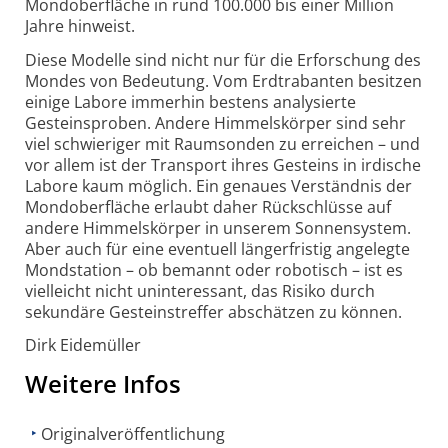
Mond­oberfläche in rund 100.000 bis einer Million
Jahre hinweist.
Diese Modelle sind nicht nur für die Erfor­schung des
Mondes von Bedeutung. Vom Erd­trabanten besitzen
einige Labore immerhin bestens analysierte
Gesteins­proben. Andere Himmels­körper sind sehr
viel schwieriger mit Raum­sonden zu erreichen – und
vor allem ist der Transport ihres Gesteins in irdische
Labore kaum möglich. Ein genaues Verständnis der
Mond­oberfläche erlaubt daher Rück­schlüsse auf
andere Himmels­körper in unserem Sonnensystem.
Aber auch für eine eventuell länger­fristig angelegte
Mond­station – ob bemannt oder robotisch – ist es
vielleicht nicht unin­teressant, das Risiko durch
sekundäre Gesteins­treffer abschätzen zu können.
Dirk Eidemüller
Weitere Infos
Originalveröffentlichung