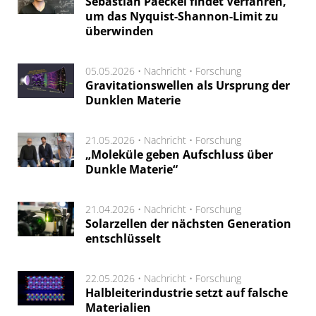
Sebastian Paeckel findet Verfahren,
um das Nyquist-Shannon-Limit zu
überwinden
05.05.2026 •
Nachricht
•
Forschung
Gravitationswellen als Ursprung der
Dunklen Materie
21.05.2026 •
Nachricht
•
Forschung
„Moleküle geben Aufschluss über
Dunkle Materie“
21.04.2026 •
Nachricht
•
Forschung
Solarzellen der nächsten Generation
entschlüsselt
22.05.2026 •
Nachricht
•
Forschung
Halbleiterindustrie setzt auf falsche
Materialien