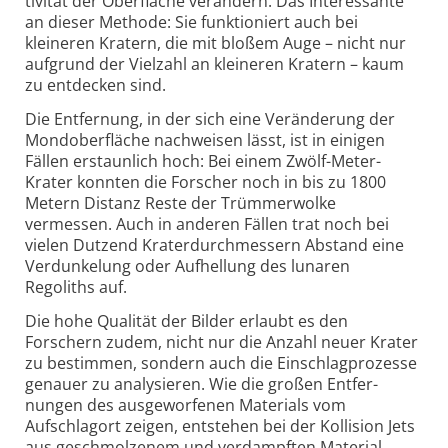
tivität der Ober­fläche verändern. Das Interessante
an dieser Methode: Sie funktioniert auch bei
kleineren Kratern, die mit bloßem Auge – nicht nur
aufgrund der Vielzahl an kleineren Kratern – kaum
zu entdecken sind.
Die Entfernung, in der sich eine Veränderung der
Mond­oberfläche nachweisen lässt, ist in einigen
Fällen erstaunlich hoch: Bei einem Zwölf-Meter-
Krater konnten die Forscher noch in bis zu 1800
Metern Distanz Reste der Trümmer­wolke
vermessen. Auch in anderen Fällen trat noch bei
vielen Dutzend Krater­durchmessern Abstand eine
Verdunkelung oder Aufhellung des lunaren
Regoliths auf.
Die hohe Qualität der Bilder erlaubt es den
Forschern zudem, nicht nur die Anzahl neuer Krater
zu bestimmen, sondern auch die Einschlag­prozesse
genauer zu analysieren. Wie die großen Entfer­
nungen des ausge­worfenen Materials vom
Aufschlag­ort zeigen, entstehen bei der Kollision Jets
aus geschmolzenem und verdampften Material.