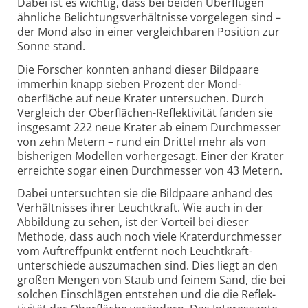
Dabei ist es wichtig, dass bei beiden Überflügen
ähnliche Belichtungs­verhältnisse vorgelegen sind –
der Mond also in einer vergleichbaren Position zur
Sonne stand.
Die Forscher konnten anhand dieser Bildpaare
immerhin knapp sieben Prozent der Mond­
oberfläche auf neue Krater untersuchen. Durch
Vergleich der Ober­flächen-Reflek­tivität fanden sie
insgesamt 222 neue Krater ab einem Durchmesser
von zehn Metern – rund ein Drittel mehr als von
bisherigen Modellen vorhergesagt. Einer der Krater
erreichte sogar einen Durch­messer von 43 Metern.
Dabei untersuchten sie die Bildpaare anhand des
Verhält­nisses ihrer Leuchtkraft. Wie auch in der
Abbildung zu sehen, ist der Vorteil bei dieser
Methode, dass auch noch viele Krater­durchmesser
vom Auftreff­punkt entfernt noch Leuchtkraft­
unterschiede auszumachen sind. Dies liegt an den
großen Mengen von Staub und feinem Sand, die bei
solchen Einschlägen entstehen und die die Reflek­