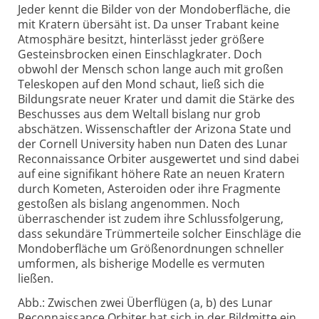
Jeder kennt die Bilder von der Mond­oberfläche, die
mit Kratern übersäht ist. Da unser Trabant keine
Atmosphäre besitzt, hinterlässt jeder größere
Gesteins­brocken einen Einschlagkrater. Doch
obwohl der Mensch schon lange auch mit großen
Teleskopen auf den Mond schaut, ließ sich die
Bildungs­rate neuer Krater und damit die Stärke des
Beschusses aus dem Weltall bislang nur grob
abschätzen. Wissen­schaftler der Arizona State und
der Cornell University haben nun Daten des Lunar
Reconnais­sance Orbiter ausgewertet und sind dabei
auf eine signifikant höhere Rate an neuen Kratern
durch Kometen, Asteroiden oder ihre Fragmente
gestoßen als bislang angenommen. Noch
überraschender ist zudem ihre Schluss­folgerung,
dass sekundäre Trümmer­teile solcher Einschläge die
Mond­oberfläche um Größen­ordnungen schneller
umformen, als bisherige Modelle es vermuten
ließen.
Abb.: Zwischen zwei Überflügen (a, b) des Lunar
Reconnaissance Orbiter hat sich in der Bildmitte ein