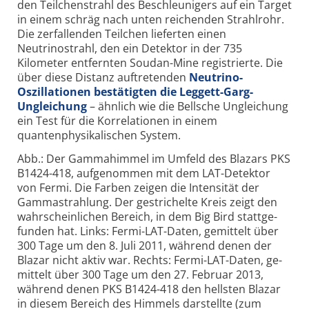
den Teilchenstrahl des Beschleunigers auf ein Target
in einem schräg nach unten reichenden Strahlrohr.
Die zerfallenden Teilchen lieferten einen
Neutrinostrahl, den ein Detektor in der 735
Kilometer entfernten Soudan-Mine registrierte. Die
über diese Distanz auftretenden
Neutrino-
Oszillationen bestätigten die Leggett-Garg-
Ungleichung
– ähnlich wie die Bellsche Ungleichung
ein Test für die Korrelationen in einem
quantenphysikalischen System.
Abb.: Der Gammahimmel im Umfeld des Blazars PKS
B1424-418, auf­ge­nommen mit dem LAT-
Detektor
von Fermi. Die Farben zeigen die Inten­sität der
Gamma­strahlung. Der ge­strichelte Kreis zeigt den
wahr­schein­lichen Bereich, in dem Big Bird statt­ge­
funden hat. Links: Fermi-
LAT-
Daten, gemittelt über
300 Tage um den 8. Juli 2011, während denen der
Blazar nicht aktiv war. Rechts: Fermi-
LAT-
Daten, ge­
mittelt über 300 Tage um den 27. Februar 2013,
während denen PKS B1424-418 den hellsten Blazar
in diesem Bereich des Himmels dar­stellte (zum