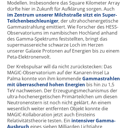
Modellen. Insbesondere das Square Kilometer Array
dürfte hier in Zukunft für Aufklärung sorgen. Auch
im Zentrum unserer Milchstraße sitzt ein Super-
Teilchenbeschleuniger
, der ultrahochenergetische
Gammastrahlung emittiert. Wie Forscher des HESS-
Observatoriums im namibischen Hochland anhand
des Gamma-Spektrums feststellten, bringt das
supermassereiche schwarze Loch im Herzen
unserer Galaxie Protonen auf Energien bis zu einem
Peta-Elektronenvolt.
Der Krebspulsar will da nicht zurückstecken: Das
MAGIC-Observatorium auf der Kanaren-Insel La
Palma konnte von ihm kommende
Gammastrahlen
mit überraschend hohen Energien
bis hin zu 1,5
TeV nachweisen. Der Erzeugungsmechanismus der
ultra-hochenergetischen Primärteilchen um diesen
Neutronenstern ist noch nicht geklärt. An einem
wesentlich weiter entfernten Objekt konnte die
MAGIC-Kollaboration jetzt auch Einsteins
Relativitätstheorie testen. Ein
intensiver Gamma-
Ausbruch
eines sieben Milliarden Lichtjahre