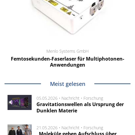
Menlo Systems GmbH
Femtosekunden-Faserlaser für Multiphotonen-
Anwendungen
Meist gelesen
05.05.2026 •
Nachricht
•
Forschung
Gravitationswellen als Ursprung der
Dunklen Materie
21.05.2026 •
Nachricht
•
Forschung
„Moleküle geben Aufschluss über