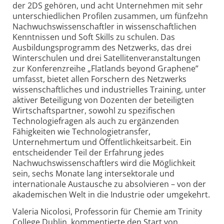
der 2DS gehören, und acht Unternehmen mit sehr
unterschiedlichen Profilen zusammen, um fünfzehn
Nachwuchs­wissenschaftler in wissenschaftlichen
Kenntnissen und Soft Skills zu schulen. Das
Ausbildungs­programm des Netzwerks, das drei
Winterschulen und drei Satellitenveranstaltungen
zur Konferenz­reihe „Flatlands beyond Graphene”
umfasst, bietet allen Forschern des Netzwerks
wissenschaftliches und industrielles Training, unter
aktiver Beteiligung von Dozenten der beteiligten
Wirtschaftspartner, sowohl zu spezifischen
Technologie­fragen als auch zu ergänzenden
Fähigkeiten wie Technologietransfer,
Unternehmertum und Öffentlichkeitsarbeit. Ein
entscheidender Teil der Erfahrung jedes
Nachwuchs­wissenschaftlers wird die Möglichkeit
sein, sechs Monate lang inter­sektorale und
internationale Austausche zu absolvieren – von der
akademischen Welt in die Industrie oder umgekehrt.
Valeria Nicolosi, Professorin für Chemie am Trinity
College Dublin, kommentierte den Start von