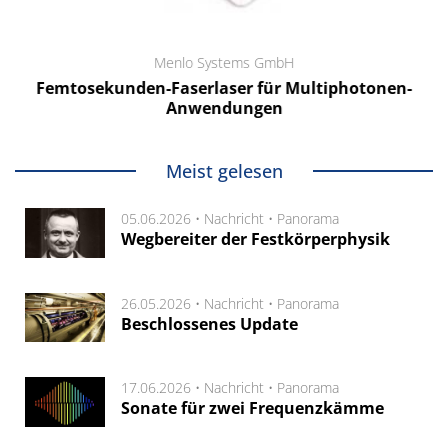
Menlo Systems GmbH
Femtosekunden-Faserlaser für Multiphotonen-
Anwendungen
Meist gelesen
05.06.2026 •
Nachricht
•
Panorama
Wegbereiter der Festkörperphysik
26.05.2026 •
Nachricht
•
Panorama
Beschlossenes Update
17.06.2026 •
Nachricht
•
Panorama
Sonate für zwei Frequenzkämme