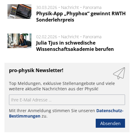
30.03.2026 •
Nachricht
•
Panorama
Physik-App „Phyphox“ gewinnt RWTH
Sonderlehrpreis
02.02.2026 •
Nachricht
•
Panorama
Julia Tjus in schwedische
Wissenschaftsakademie berufen
pro-physik Newsletter!
Top Meldungen, exklusive Stellenangebote und viele
weitere aktuelle Nachrichten aus der Physik!
Mit Ihrer Anmeldung stimmen Sie unseren
Datenschutz-
Bestimmungen
zu.
Absenden