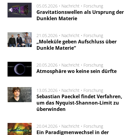
05.05.2026 •
Nachricht
•
Forschung
Gravitationswellen als Ursprung der
Dunklen Materie
21.05.2026 •
Nachricht
•
Forschung
„Moleküle geben Aufschluss über
Dunkle Materie“
20.05.2026 •
Nachricht
•
Forschung
Atmosphäre wo keine sein dürfte
13.05.2026 •
Nachricht
•
Forschung
Sebastian Paeckel findet Verfahren,
um das Nyquist-Shannon-Limit zu
überwinden
20.04.2026 •
Nachricht
•
Forschung
Ein Paradigmenwechsel in der