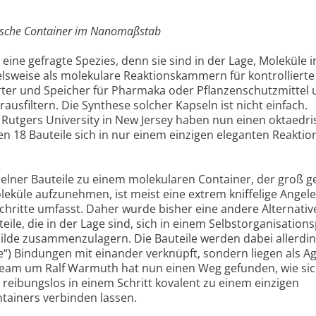
drische Container im Nanomaßstab
ne gefragte Spezies, denn sie sind in der Lage, Moleküle i
lsweise als molekulare Reaktionskammern für kontrollierte
ter und Speicher für Pharmaka oder Pflanzenschutzmittel 
ausfiltern. Die Synthese solcher Kapseln ist nicht einfach.
Rutgers University in New Jersey haben nun einen oktaedr
n 18 Bauteile sich in nur einem einzigen eleganten Reaktion
lner Bauteile zu einem molekularen Container, der groß ge
küle aufzunehmen, ist meist eine extrem kniffelige Angele
schritte umfasst. Daher wurde bisher eine andere Alternativ
eile, die in der Lage sind, sich in einem Selbstorganisation
lde zusammenzulagern. Die Bauteile werden dabei allerdin
e“) Bindungen mit einander verknüpft, sondern liegen als A
 Team um Ralf Warmuth hat nun einen Weg gefunden, wie si
 reibungslos in einem Schritt kovalent zu einem einzigen
tainers verbinden lassen.