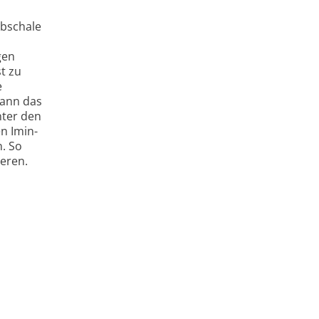
lbschale
gen
t zu
e
kann das
nter den
en Imin-
. So
ieren.