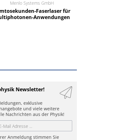
Menlo Systems GmbH
RCT Reichelt Chemietechnik
tosekunden-Faserlaser für
Ein Unternehmen für I
ltiphotonen-Anwendungen
physik Newsletter!
eldungen, exklusive
enangebote und viele weitere
lle Nachrichten aus der Physik!
hrer Anmeldung stimmen Sie