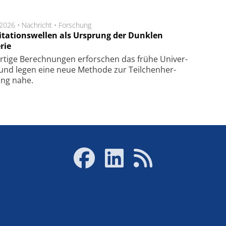
.2026 •
Nachricht
•
Forschung
itationswellen als Ursprung der Dunklen
rie
rtige Be­rech­nung­en er­for­schen das frü­he Uni­ver­
nd legen eine neue Me­tho­de zur Teil­chen­her­
lung nahe.