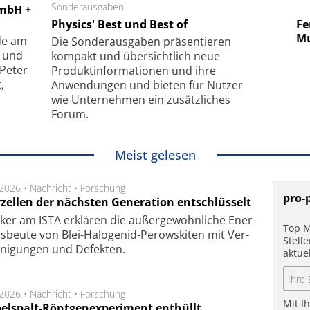
 GmbH
Sonderausgaben
SmarAct GmbH
GmbH +
uper-
Physics' Best und Best of
Elektronenmikroskopie auf
Fem
hanismus
kleinstem Raum
Mu
de am
Die Sonder­ausgaben präsentieren
- und
kompakt und übersichtlich neue
 Peter
Produkt­informationen und ihre
,
Anwendungen und bieten für Nutzer
wie Unternehmen ein zusätzliches
Forum.
Meist gelesen
.2026 •
Nachricht
•
Forschung
pro-
rzellen der nächsten Generation entschlüsselt
ker am ISTA er­klä­ren die außer­ge­wöhn­li­che Ener­
Top M
us­beu­te von Blei-Halo­ge­nid-Perows­ki­ten mit Ver­
Stell
­ni­gung­en und De­fek­ten.
aktue
.2026 •
Nachricht
•
Forschung
Mit I
elspalt-Röntgenexperiment enthüllt