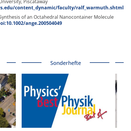
University, Piscataway
rs.edu/content_dynamic/faculty/ralf_warmuth.shtml
 Synthesis of an Octahedral Nanocontainer Molecule
doi:10.1002/ange.200504049
Sonderhefte