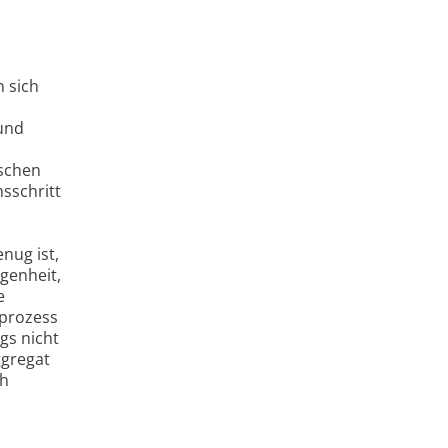
n sich
und
ischen
sschritt
nug ist,
genheit,
e
sprozess
gs nicht
ggregat
ch