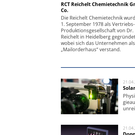
Schäfter + Kirchhoff
RCT Reichelt Chemietechnik 
Co.
Faserkoppler mit S
Feinfokussierungsmec
Die Reichelt Chemietechnik wur
1. September 1978 als Vertriebs
Produktionsgesellschaft von Dr.
Reichelt in Heidelberg gegründet
wobei sich das Unternehmen als
„Mailorderhaus“ verstand.
21.04
Sola
Physi
gie­a
unrei
21.04
Dopp