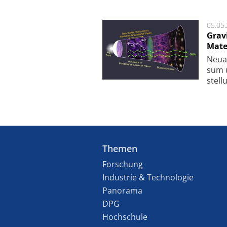
05.05
Grav
Mate
Neu­a
sum u
stel­
Themen
Forschung
Industrie & Technologie
Panorama
DPG
Hochschule