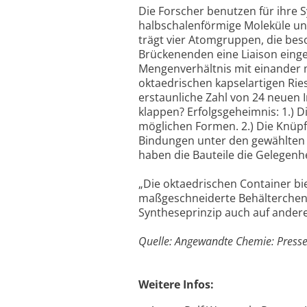
Die Forscher benutzen für ihre 
halbschalenförmige Moleküle und
trägt vier Atomgruppen, die be
Brückenenden eine Liaison einge
Mengenverhältnis mit einander 
oktaedrischen kapselartigen Rie
erstaunliche Zahl von 24 neuen 
klappen? Erfolgsgeheimnis: 1.) D
möglichen Formen. 2.) Die Knüpfu
Bindungen unter den gewählten 
haben die Bauteile die Gelegenh
„Die oktaedrischen Container biet
maßgeschneiderte Behälterchen h
Syntheseprinzip auch auf andere
Quelle: Angewandte Chemie: Press
Weitere Infos: