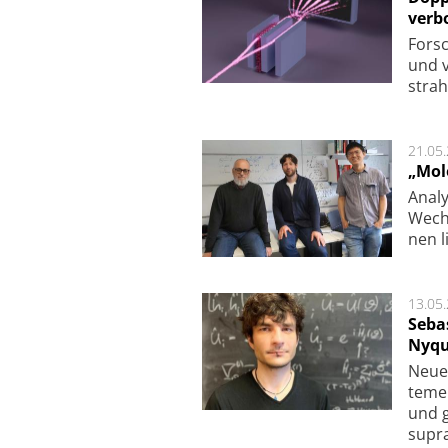
verb
For­sc
und v
strah
21.05
„Mol
Analy
Wech­
nen l
13.05
Seba
Nyqu
Neue 
te­me
und g
supra­