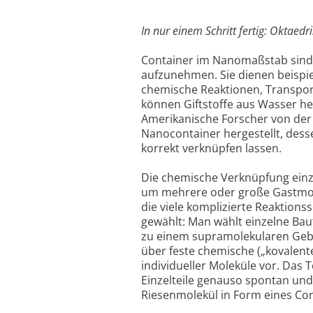
In nur einem Schritt fertig: Oktae
Container im Nanomaßstab sind ei
aufzunehmen. Sie dienen beispie
chemische Reaktionen, Transpor
können Giftstoffe aus Wasser her
Amerikanische Forscher von der 
Nanocontainer hergestellt, desse
korrekt verknüpfen lassen.
Die chemische Verknüpfung einze
um mehrere oder große Gastmole
die viele komplizierte Reaktions
gewählt: Man wählt einzelne Baut
zu einem supramolekularen Gebi
über feste chemische („kovalent
individueller Moleküle vor. Das
Einzelteile genauso spontan und
Riesenmolekül in Form eines Con