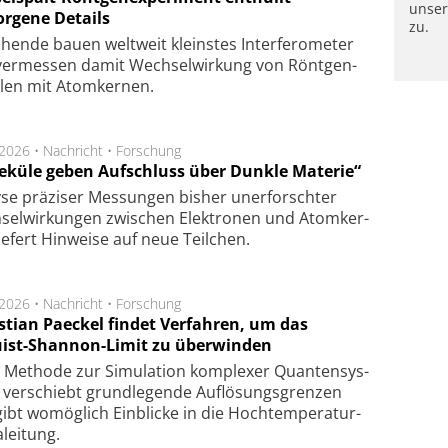
unse
orgene Details
zu.
hen­de bau­en welt­weit kleins­tes In­ter­fe­ro­me­ter
er­mes­sen da­mit Wech­sel­wir­kung von Rönt­gen­
­len mit Atom­ker­nen.
.2026 •
Nachricht
•
Forschung
eküle geben Aufschluss über Dunkle Materie“
se prä­zi­ser Mes­sung­en bis­her un­er­for­schter
sel­wir­kung­en zwi­schen Elek­tro­nen und Atom­ker­
ie­fert Hin­wei­se auf neue Teil­chen.
.2026 •
Nachricht
•
Forschung
stian Paeckel findet Verfahren, um das
ist-Shannon-Limit zu überwinden
Methode zur Simu­la­tion kom­ple­xer Quan­ten­sys­
 ver­schiebt grund­le­gen­de Auf­lösungs­gren­zen
ibt wo­mög­lich Ein­blicke in die Hoch­tempe­ra­tur­
lei­tung.