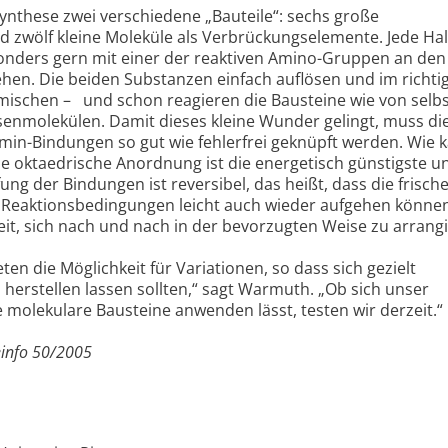
Synthese zwei verschiedene „Bauteile“: sechs große
 zwölf kleine Moleküle als Verbrückungselemente. Jede Ha
sonders gern mit einer der reaktiven Amino-Gruppen an den
hen. Die beiden Substanzen einfach auflösen und im richti
mischen – und schon reagieren die Bausteine wie von selbs
senmolekülen. Damit dieses kleine Wunder gelingt, muss di
Imin-Bindungen so gut wie fehlerfrei geknüpft werden. Wie 
ie oktaedrische Anordnung ist die energetisch günstigste u
ng der Bindungen ist reversibel, das heißt, dass die frisch
Reaktionsbedingungen leicht auch wieder aufgehen können
eit, sich nach und nach in der bevorzugten Weise zu arrang
en die Möglichkeit für Variationen, so dass sich gezielt
erstellen lassen sollten,“ sagt Warmuth. „Ob sich unser
 molekulare Bausteine anwenden lässt, testen wir derzeit.“
einfo 50/2005