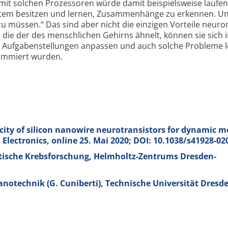
r mit solchen Prozessoren würde damit beispiels­weise laufe
ystem besitzen und lernen, Zusammen­hänge zu erkennen. U
zu müssen.“ Das sind aber nicht die einzigen Vorteile neur
, die der des mensch­lichen Gehirns ähnelt, können sie sich 
 Aufgaben­stellungen anpassen und auch solche Probleme l
rammiert wurden.
sticity of silicon nanowire neurotransistors for dynamic
 Electronics, online 25. Mai 2020; DOI: 10.1038/s41928-02
tische Krebsforschung, Helmholtz-Zentrums Dresden-
notechnik (G. Cuniberti), Technische Universität Dresd