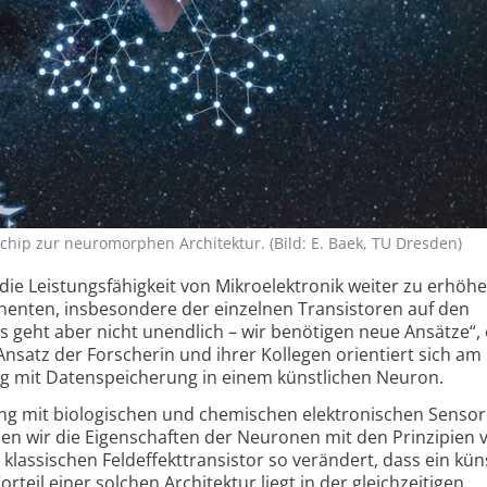
mchip zur neuromorphen Architektur. (Bild: E. Baek, TU Dresden)
e Leistungs­fähigkeit von Mikro­elektronik weiter zu erhöhen
nenten, insbesondere der einzelnen Transistoren auf den
s geht aber nicht unendlich – wir benötigen neue Ansätze“, 
satz der Forscherin und ihrer Kollegen orientiert sich am
ng mit Daten­speicherung in einem künst­lichen Neuron.
ng mit biologischen und chemischen elektro­nischen Sensor
ben wir die Eigen­schaften der Neuronen mit den Prinzipien 
lassischen Feld­effekt­transistor so verändert, dass ein küns
rteil einer solchen Architektur liegt in der gleich­zeitigen