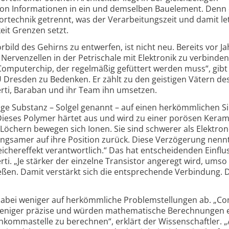
on Informationen in ein und demselben Bauelement. Denn 
or­technik getrennt, was der Verarbeitungs­zeit und damit let
eit Grenzen setzt.
ild des Gehirns zu entwerfen, ist nicht neu. Bereits vor Ja
erven­zellen in der Petri­schale mit Elektronik zu verbinden
mputer­chip, der regel­mäßig gefüttert werden muss“, gibt
U Dresden zu Bedenken. Er zählt zu den geistigen Vätern de
erti, Baraban und ihr Team ihn umsetzen.
ige Substanz – Solgel genannt – auf einen herkömm­lichen Si
Dieses Polymer härtet aus und wird zu einer porösen Kerami
n Löchern bewegen sich Ionen. Sie sind schwerer als Elektro
angsamer auf ihre Position zurück. Diese Verzögerung nen
icher­effekt verantwortlich.“ Das hat entscheidenden Einflus
rti. „Je stärker der einzelne Transistor angeregt wird, umso
ießen. Damit verstärkt sich die entsprechende Verbindung. 
 dabei weniger auf herkömmliche Problem­stellungen ab. „C
weniger präzise und würden mathe­matische Berechnungen 
ch­komma­stelle zu berechnen“, erklärt der Wissen­schaftler. „