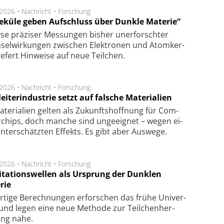
.2026 •
Nachricht
•
Forschung
eküle geben Aufschluss über Dunkle Materie“
se prä­zi­ser Mes­sung­en bis­her un­er­for­schter
sel­wir­kung­en zwi­schen Elek­tro­nen und Atom­ker­
ie­fert Hin­wei­se auf neue Teil­chen.
.2026 •
Nachricht
•
Forschung
eiterindustrie setzt auf falsche Materialien
te­ri­a­li­en gel­ten als Zu­kunfts­hoff­nung für Com­
r­chips, doch man­che sind un­ge­eig­net – we­gen ei­
n­ter­schätz­ten Ef­fekts. Es gibt aber Aus­we­ge.
.2026 •
Nachricht
•
Forschung
itationswellen als Ursprung der Dunklen
rie
rtige Be­rech­nung­en er­for­schen das frü­he Uni­ver­
nd legen eine neue Me­tho­de zur Teil­chen­her­
lung nahe.