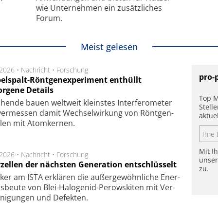
wie Unternehmen ein zusätzliches
Forum.
Meist gelesen
.2026 •
Nachricht
•
Forschung
pro-
elspalt-Röntgenexperiment enthüllt
orgene Details
Top M
hen­de bau­en welt­weit kleins­tes In­ter­fe­ro­me­ter
Stell
er­mes­sen da­mit Wech­sel­wir­kung von Rönt­gen­
aktue
­len mit Atom­ker­nen.
Mit I
.2026 •
Nachricht
•
Forschung
unse
rzellen der nächsten Generation entschlüsselt
zu.
ker am ISTA er­klä­ren die außer­ge­wöhn­li­che Ener­
us­beu­te von Blei-Halo­ge­nid-Perows­ki­ten mit Ver­
­ni­gung­en und De­fek­ten.