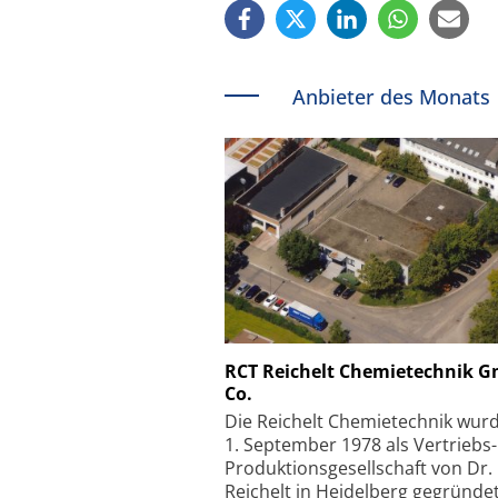
Anbieter des Monats
Schäfter + Kirchhoff
RCT Reichelt Chemietechnik 
Co.
Faserkoppler mit S
Feinfokussierungsmec
Die Reichelt Chemietechnik wur
1. September 1978 als Vertriebs
Produktionsgesellschaft von Dr.
Reichelt in Heidelberg gegründet