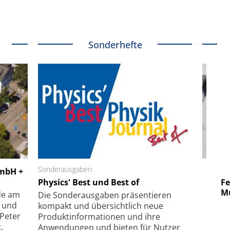
Sonderhefte
 GmbH
Sonderausgaben
SmarAct GmbH
GmbH +
uper-
Physics' Best und Best of
Elektronenmikroskopie auf
Fem
hanismus
kleinstem Raum
Mu
de am
Die Sonder­ausgaben präsentieren
- und
kompakt und übersichtlich neue
 Peter
Produkt­informationen und ihre
,
Anwendungen und bieten für Nutzer