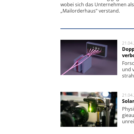
wobei sich das Unternehmen als
„Mailorderhaus“ verstand.
21.04
Dopp
verb
For­sc
und v
strah
21.04
Sola
Physi
gie­a
unrei