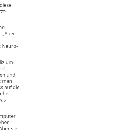
diese
zt­
hr­
. „Aber
s Neuro­
lizium­
k“,
nen und
nt man
s auf die
 eher
Das
omputer
eher
Aber sie