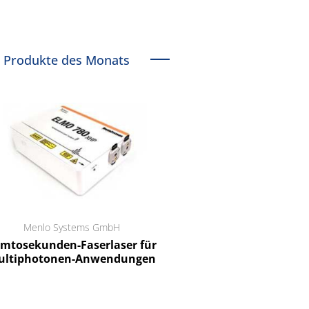
Produkte des Monats
Menlo Systems GmbH
RCT Reichelt Chemietechnik
tosekunden-Faserlaser für
Ein Unternehmen für I
ltiphotonen-Anwendungen