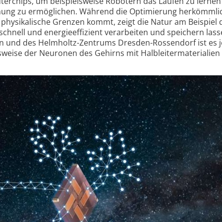
ter­chips, um beispiels­weise Robotern das Laufen zu lernen
ennung zu ermöglichen. Während die Optimierung herkömm­li
 physikalische Grenzen kommt, zeigt die Natur am Beispiel 
schnell und energie­effizient verarbeiten und speichern lass
n und des Helmholtz-Zentrums Dresden-Rossendorf ist es j
­weise der Neuronen des Gehirns mit Halb­leiter­materialien 