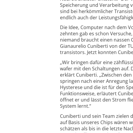
Speicherung und Verarbeitung v
sind bei herkömm­licher Transist
endlich auch der Leistungs­fähigk
Die Idee, Computer nach dem Vorb
zehnten gab es schon Versuche, N
niemand braucht einen nassen Co
Gianaurelio Cuniberti von der T
transistors. Jetzt konnten Cunib
„Wir bringen dafür eine zähflüss
wafer mit den Schaltungen auf. 
erklärt Cuniberti. „Zwischen de
springen nach einer Anregung l
Hysterese und die ist für den Spe
Funktions­weise, erläutert Cunibe
öffnet er und lässt den Strom fl
System lernt.“
Cuniberti und sein Team zielen
auf Basis unseres Chips wären 
schätzen als bis in die letzte Na