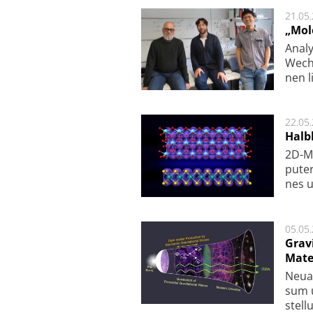
21.05
„Mol
Analy
Wech­
nen l
22.05
Halbl
2D-Ma
pu­te
nes u
05.05
Grav
Mate
Neu­a
sum u
stel­