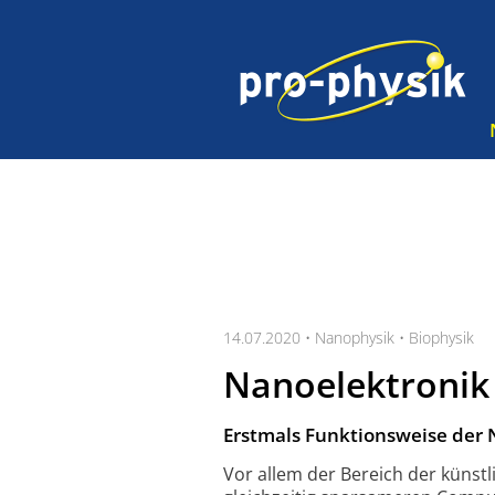
14.07.2020 •
Nanophysik
•
Biophysik
Nanoelektronik 
Erstmals Funktionsweise der 
Vor allem der Bereich der künstli