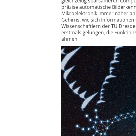
gleich­zeitig spar­sameren Compu
präzise automa­tische Bild­erk
Mikro­elektronik immer näher an
Gehirns, wie sich Informationen 
Wissen­schaftlern der TU Dresde
erstmals gelungen, die Funktions
ahmen.