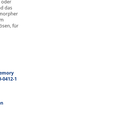
n oder
nd das
o­morpher
im
ösen, für
 memory
0-0412-1
en