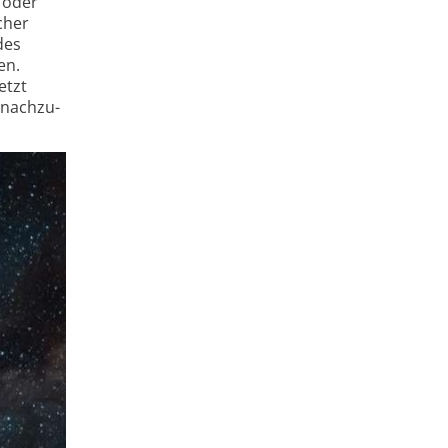
 oder
cher
des
en.
etzt
nach­zu­