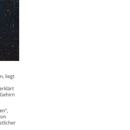
, liegt
erklärt
 Gehirn
en“,
von
t­licher