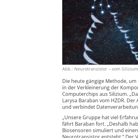
Abb.: Neurotransistor – vom Siliziu
Die heute gängige Methode, um di
in der Verkleinerung der Kompo
Computer­chips aus Silizium. „Da
Larysa Baraban vom HZDR. Der An
und verbindet Daten­verarbei­tu
„Unsere Gruppe hat viel Erfahru
fährt Baraban fort. „Deshalb ha
Biosensoren simuliert und einen k
Neuro­transistor entsteht.“ Der Vo