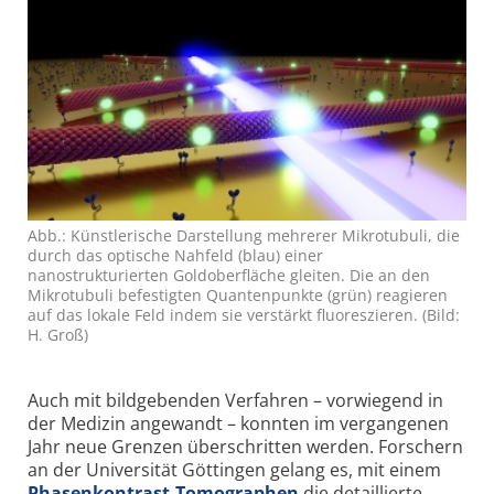
Abb.: Künstlerische Darstellung mehrerer Mikrotubuli, die
durch das optische Nahfeld (blau) einer
nanostrukturierten Goldoberfläche gleiten. Die an den
Mikrotubuli befestigten Quantenpunkte (grün) reagieren
auf das lokale Feld indem sie verstärkt fluoreszieren. (Bild:
H. Groß)
Auch mit bildgebenden Verfahren – vorwiegend in
der Medizin angewandt – konnten im vergangenen
Jahr neue Grenzen überschritten werden. Forschern
an der Universität Göttingen gelang es, mit einem
Phasen­kontrast-Tomo­graphen
die detaillierte