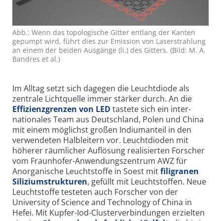
Abb.: Wenn das topologische Gitter entlang der Kanten
gepumpt wird, führt dies zur Emission von Laserstrahlung
an einem der beiden Ausgänge (li.) des Gitters. (Bild: M. A.
Bandres et al.)
Im Alltag setzt sich dagegen die Leucht­diode als
zentrale Licht­quelle immer stärker durch. An die
Effizienz­grenzen von LED
tastete sich ein inter­
nationales Team aus Deutschland, Polen und China
mit einem möglichst großen Indium­anteil in den
verwendeten Halb­leitern vor. Leucht­dioden mit
höherer räumlicher Auflösung realisierten Forscher
vom Fraunhofer-Anwendungs­zentrum AWZ für
Anorganische Leucht­stoffe in Soest mit
filigranen
Silizium­strukturen
, gefüllt mit Leucht­stoffen. Neue
Leucht­stoffe testeten auch Forscher von der
University of Science and Technology of China in
Hefei. Mit Kupfer-Iod-Cluster­verbindungen erzielten