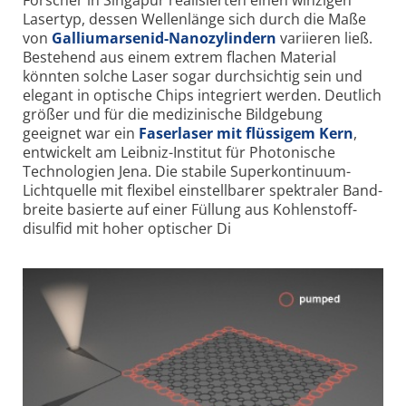
Laser­typ, dessen Wellen­länge sich durch die Maße
von
Gallium­arsenid-Nano­zylindern
variieren ließ.
Bestehend aus einem extrem flachen Material
könnten solche Laser sogar durch­sichtig sein und
elegant in optische Chips integriert werden. Deutlich
größer und für die medizinische Bild­gebung
geeignet war ein
Faser­laser mit flüssigem Kern
,
entwickelt am Leibniz-Institut für Photonische
Technologien Jena. Die stabile Super­kontinuum-
Licht­quelle mit flexibel einstellbarer spektraler Band­
breite basierte auf einer Füllung aus Kohlen­stoff­
disulfid mit hoher optischer Di