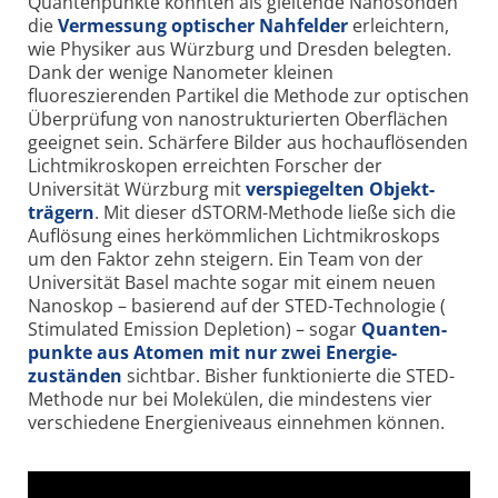
Quanten­punkte konnten als gleitende Nano­sonden
die
Vermessung optischer Nah­felder
erleichtern,
wie Physiker aus Würzburg und Dresden belegten.
Dank der wenige Nano­meter kleinen
fluoreszierenden Partikel die Methode zur optischen
Über­prüfung von nano­strukturierten Ober­flächen
geeignet sein. Schärfere Bilder aus hoch­auflösenden
Licht­mikroskopen erreichten Forscher der
Universität Würzburg mit
verspiegelten Objekt­
trägern
. Mit dieser dSTORM-Methode ließe sich die
Auflösung eines herkömmlichen Licht­mikroskops
um den Faktor zehn steigern. Ein Team von der
Universität Basel machte sogar mit einem neuen
Nano­skop – basierend auf der STED-Technologie (
Stimulated Emission Depletion) – sogar
Quanten­
punkte aus Atomen mit nur zwei Energie­
zuständen
sichtbar. Bisher funktionierte die STED-
Methode nur bei Molekülen, die mindestens vier
verschiedene Energie­niveaus einnehmen können.