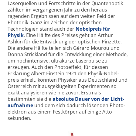
Laser­quellen und Fort­schritte in der Quanten­optik
zählten im vergangenen Jahr zu den heraus­
ragenden Ergebnissen auf dem weiten Feld der
Photonik. Ganz im Zeichen der optischen
Technologien stand auch der
Nobel­preis für
Physik
. Eine Hälfte des Preises geht an Arthur
Ashkin für die Entwicklung der optischen Pinzette.
Die andere Hälfte teilen sich Gérard Mourou und
Donna Strick­land für die Entwicklung einer Methode,
um hoch­intensive, ultra­kurze Laser­pulse zu
erzeugen. Auch den Photo­effekt, für dessen
Erklärung Albert Einstein 1921 den Physik-Nobel­
preis erhielt, konnten Physiker aus Deutsch­land und
Öster­reich mit ausgeklügelten Experimenten so
exakt analysieren wie nie zuvor. Erst­mals
bestimmten sie die
absolute Dauer von der Licht­
aufnahme
und dem sich dadurch lösenden Photo­
elektron aus einem Fest­körper auf einige Atto­
sekunden.