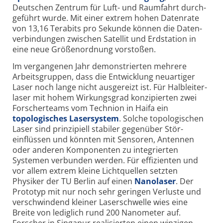
Deutschen Zentrum für Luft- und Raum­fahrt durch­
geführt wurde. Mit einer extrem hohen Daten­rate
von 13,16 Tera­bits pro Sekunde können die Daten­
verbindungen zwischen Satellit und Erd­station in
eine neue Größen­ordnung vorstoßen.
Im vergangenen Jahr demonstrierten mehrere
Arbeits­gruppen, dass die Entwicklung neu­artiger
Laser noch lange nicht aus­gereizt ist. Für Halb­leiter­
laser mit hohem Wirkungs­grad konzipierten zwei
Forscher­teams vom Technion in Haifa ein
topologisches Laser­system
. Solche topologischen
Laser sind prinzipiell stabiler gegenüber Stör­
einflüssen und könnten mit Sensoren, Antennen
oder anderen Komponenten zu integrierten
Systemen verbunden werden. Für effizienten und
vor allem extrem kleine Licht­quellen setzten
Physiker der TU Berlin auf einen
Nano­laser
. Der
Prototyp mit nur noch sehr geringen Verluste und
verschwindend kleiner Laser­schwelle wies eine
Breite von lediglich rund 200 Nanometer auf.
Forscher in Singapur realisierten einen winzigen