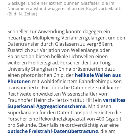
Glaskugel und einer extrem dünnen Glasfaser, die im
Nanometerabstand waagerecht an der Kugel vorbeiläuft.
(Bild: N. Zohar)
Schneller zur Anwendung könnte dagegen ein
neuartiges Multi­plexing-Verfahren gelangen, um den
Daten­transfer durch Glas­fasern zu vergrößern.
Zusätzlich zur Variation von Wellen­länge oder
Polarisation bieten helikale Licht­wellen einen
weiteren Freiheits­grad. Forscher der Jiao Tong
University Shanghai in China präsentierten dazu
einen photonischen Chip, der
helikale Wellen aus
Photonen
mit wohl­definiertem Bahn­dreh­impulsen
transportierte. Für optische Daten­netze mit kurzer
Reich­weite entwickelten Wissen­schaftler vom
Fraunhofer Heinrich-Hertz-Institut HHI ein
verteiltes
Superkanal-Aggregations­schema
. Mit diesen
Super­kanälen für den Daten­transport erzielten die
Forscher eine Rekord­netz­kapazität von 400 Gigabit
pro Sekunde. Eben­falls rekord­verdächtig war eine
optische Frei­strahl-Daten­übertragung
, die am