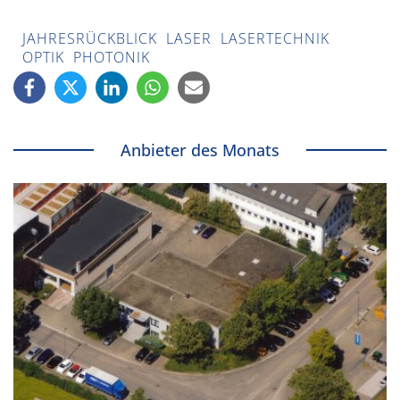
JAHRESRÜCKBLICK
LASER
LASERTECHNIK
OPTIK
PHOTONIK
Anbieter des Monats