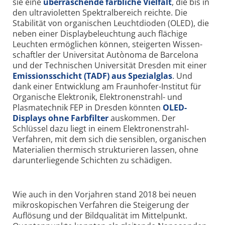
sie eine
über­raschende farbliche Viel­falt
, die bis in
den ultra­violetten Spektral­bereich reichte. Die
Stabilität von organischen Leucht­dioden (OLED), die
neben einer Display­beleuchtung auch flächige
Leuchten ermöglichen können, steigerten Wissen­
schaftler der Universitat Autònoma de Barcelona
und der Technischen Universität Dresden mit einer
Emissions­schicht (TADF) aus Spezialglas
. Und
dank einer Entwicklung am Fraunhofer-Institut für
Organische Elektronik, Elektronen­strahl- und
Plasma­technik FEP in Dresden könnten
OLED-
Displays ohne Farb­filter
auskommen. Der
Schlüssel dazu liegt in einem Elektronen­strahl-
Verfahren, mit dem sich die sensiblen, organischen
Materialien thermisch strukturieren lassen, ohne
darunter­liegende Schichten zu schädigen.
Wie auch in den Vorjahren stand 2018 bei neuen
mikroskopischen Verfahren die Steigerung der
Auflösung und der Bild­qualität im Mittel­punkt.