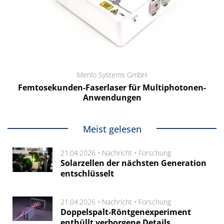
Menlo Systems GmbH
Femtosekunden-Faserlaser für Multiphotonen-
Anwendungen
Meist gelesen
21.04.2026 •
Nachricht
•
Forschung
Solarzellen der nächsten Generation
entschlüsselt
21.04.2026 •
Nachricht
•
Forschung
Doppelspalt-Röntgenexperiment
enthüllt verborgene Details