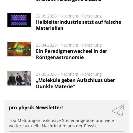
22.05.2026 •
Nachricht
•
Forschung
Halbleiterindustrie setzt auf falsche
Materialien
20.04.2026 •
Nachricht
•
Forschung
Ein Paradigmenwechsel in der
Röntgenastronomie
21.05.2026 •
Nachricht
•
Forschung
„Moleküle geben Aufschluss über
Dunkle Materie“
pro-physik Newsletter!
Top Meldungen, exklusive Stellenangebote und viele
weitere aktuelle Nachrichten aus der Physik!