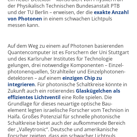
der Physikalisch Technischen Bundes­anstalt PTB
und der TU Berlin – erweisen, der die
exakte Anzahl
von Photonen
in einem schwachen Licht­puls
messen kann.
Auf dem Weg zu einem auf Photonen basierenden
Quantencomputer ist es Forschern der Uni Stuttgart
und des Karlsruher Institutes für Technologie
gelungen, drei notwendige Komponenten – Einzel­
photonen­quellen, Strahl­teiler und Einzel­photonen­
detektoren – auf einem
einzigen Chip zu
integrieren
. Für photonische Schalt­kreise könnte in
Zukunft auch ein rotierendes
Glas­kügelchen als
effizientes Licht­ventil
eine Rolle spielen. Die
Grundlage für dieses neu­artige optische Bau­
element legten israelische Forscher vom Technion in
Haifa. Großes Potenzial für schnelle photonische
Schalt­kreise bietet auch der aufkommende Bereich
der „Valleytronic“. Deutsche und amerikanische
Forscher zeigten, dass ein schwacher Licht­puls