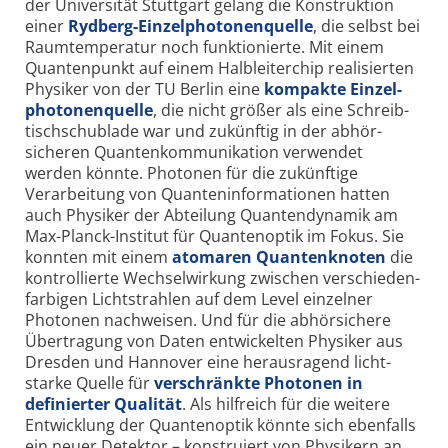
der Universität Stuttgart gelang die Konstruktion
einer
Rydberg-Einzel­photonen­quelle
, die selbst bei
Raum­temperatur noch funktionierte. Mit einem
Quanten­punkt auf einem Halb­leiter­chip realisierten
Physiker von der TU Berlin eine
kompakte Einzel­
photonen­quelle
, die nicht größer als eine Schreib­
tisch­schublade war und zukünftig in der abhör­
sicheren Quanten­kommunikation verwendet
werden könnte. Photonen für die zukünftige
Verarbeitung von Quanten­informationen hatten
auch Physiker der Abteilung Quanten­dynamik am
Max-Planck-Institut für Quanten­optik im Fokus. Sie
konnten mit einem
atomaren Quanten­knoten
die
kontrollierte Wechsel­wirkung zwischen verschieden­
farbigen Licht­strahlen auf dem Level einzelner
Photonen nachweisen. Und für die abhör­sichere
Übertragung von Daten entwickelten Physiker aus
Dresden und Hannover eine heraus­ragend licht­
starke Quelle für
ver­schränkte Photonen in
definierter Qualität
. Als hilf­reich für die weitere
Entwicklung der Quanten­optik könnte sich ebenfalls
ein neuer Detektor – konstruiert von Physikern an