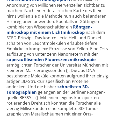
Anordnung von Millionen Nerven­zellen sicht­bar zu
machen. Nach einer detail­reichen Karte des Klein­
hirns wollen sie die Methode nun auch bei anderen
Hirn­regionen anwenden. Ebenfalls in Göttingen
kombinierten Wissenschaftler ein
Röntgen­
mikroskop mit einem Licht­mikroskop
nach dem
STED-Prinzip . Das kontrollierte Hell- und Dunkel­
schalten von Leucht­molekülen erlaubte tiefere
Einblicke in komplexe Prozesse von Zellen. Eine Orts­
auflösung von unter zehn Nano­metern mit der
super­auflösenden Fluoreszenz­mikroskopie
ermöglichten Forscher der Universität München mit
kleineren Markierungs­sonden (). Die aus DNA
bestehende Moleküle konnten aufgrund ihrer einzig­
artigen 3D-Struktur spezifisch an Proteine
andocken. Und die bisher
schnellsten 3D-
Tomographien
gelangen an der Berliner Röntgen­
quelle BESSY II (). Mit einem eigens konzipierten
rotierenden Dreh­tisch konnten die Forscher alle
vierzig Milli­sekunden eine komplette 3D-Tomo­
graphie von Metall­schäumen mit einer Orts­