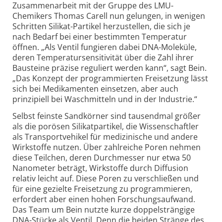
Zusammenarbeit mit der Gruppe des LMU-
Chemikers Thomas Carell nun gelungen, in wenigen
Schritten Silikat-Partikel herzustellen, die sich je
nach Bedarf bei einer bestimmten Temperatur
öffnen. „Als Ventil fungieren dabei DNA-Moleküle,
deren Temperatursensitivität über die Zahl ihrer
Bausteine präzise reguliert werden kann“, sagt Bein.
„Das Konzept der programmierten Freisetzung lässt
sich bei Medikamenten einsetzen, aber auch
prinzipiell bei Waschmitteln und in der Industrie.“
Selbst feinste Sandkörner sind tausendmal größer
als die porösen Silikatpartikel, die Wissenschaftler
als Transportvehikel für medizinische und andere
Wirkstoffe nutzen. Über zahlreiche Poren nehmen
diese Teilchen, deren Durchmesser nur etwa 50
Nanometer beträgt, Wirkstoffe durch Diffusion
relativ leicht auf. Diese Poren zu verschließen und
für eine gezielte Freisetzung zu programmieren,
erfordert aber einen hohen Forschungsaufwand.
Das Team um Bein nutzte kurze doppelsträngige
DNA-Stücke als Ventil. Denn die beiden Stränge des