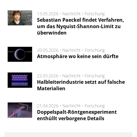
13.05.2026 •
Nachricht
•
Forschung
Sebastian Paeckel findet Verfahren,
um das Nyquist-Shannon-Limit zu
überwinden
20.05.2026 •
Nachricht
•
Forschung
Atmosphäre wo keine sein dürfte
22.05.2026 •
Nachricht
•
Forschung
Halbleiterindustrie setzt auf falsche
Materialien
21.04.2026 •
Nachricht
•
Forschung
Doppelspalt-Röntgenexperiment
enthüllt verborgene Details