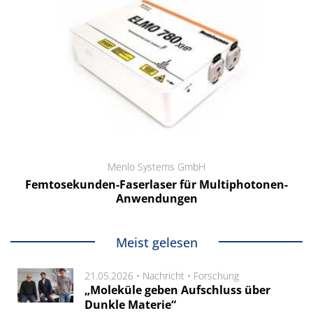
Menlo Systems GmbH
Femtosekunden-Faserlaser für Multiphotonen-
Anwendungen
Meist gelesen
21.05.2026 •
Nachricht
•
Forschung
„Moleküle geben Aufschluss über
Dunkle Materie“