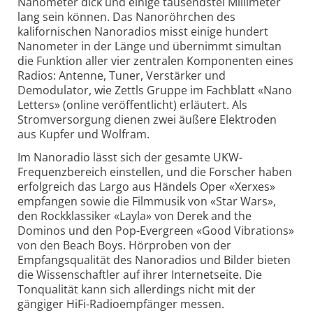
Nanometer dick und einige tausendstel Millimeter
lang sein können. Das Nanoröhrchen des
kalifornischen Nanoradios misst einige hundert
Nanometer in der Länge und übernimmt simultan
die Funktion aller vier zentralen Komponenten eines
Radios: Antenne, Tuner, Verstärker und
Demodulator, wie Zettls Gruppe im Fachblatt «Nano
Letters» (online veröffentlicht) erläutert. Als
Stromversorgung dienen zwei äußere Elektroden
aus Kupfer und Wolfram.
Im Nanoradio lässt sich der gesamte UKW-
Frequenzbereich einstellen, und die Forscher haben
erfolgreich das Largo aus Händels Oper «Xerxes»
empfangen sowie die Filmmusik von «Star Wars»,
den Rockklassiker «Layla» von Derek and the
Dominos und den Pop-Evergreen «Good Vibrations»
von den Beach Boys. Hörproben von der
Empfangsqualität des Nanoradios und Bilder bieten
die Wissenschaftler auf ihrer Internetseite. Die
Tonqualität kann sich allerdings nicht mit der
gängiger HiFi-Radioempfänger messen.