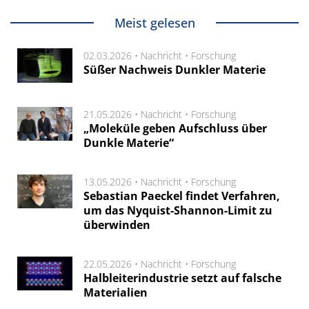
Meist gelesen
02.03.2026 •
Nachricht
•
Forschung
Süßer Nachweis Dunkler Materie
21.05.2026 •
Nachricht
•
Forschung
„Moleküle geben Aufschluss über
Dunkle Materie“
13.05.2026 •
Nachricht
•
Forschung
Sebastian Paeckel findet Verfahren,
um das Nyquist-Shannon-Limit zu
überwinden
22.05.2026 •
Nachricht
•
Forschung
Halbleiterindustrie setzt auf falsche
Materialien