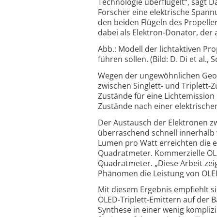
Technologie überflügelt“, sagt 
Forscher eine elektrische Spann
den beiden Flügeln des Propeller
dabei als Elektron-
Donator, der 
Abb.: Modell der lichtaktiven Pr
führen sollen. (Bild: D. Di et al.,
Wegen der ungewöhnlichen Geome
zwischen Singlett- und Triplett-
Z
Zustände für eine Licht­emission
Zustände nach einer elektrische
Der Austausch der Elektronen zwi
überraschend schnell innerhalb 
Lumen pro Watt erreichten die e
Quadratmeter. Kommerzielle OLE
Quadratmeter. „Diese Arbeit zei
Phänomen die Leistung von OLED 
Mit diesem Ergebnis empfiehlt si
OLED-
Triplett-
Emittern auf der B
Synthese in einer wenig komplizi