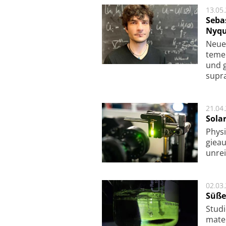
13.05
Seba
Nyqu
Neue 
te­me
und g
supra­
21.04
Sola
Physi
gie­a
unrei
02.03
Süße
Studi
ma­te