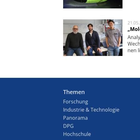
21.05
„Mol
Analy
Wech­
nen l
Themen
Forschung
Industrie & Technologie
Panorama
DPG
Hochschule