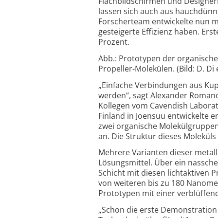
Flach­bildschirmen und Designe
lassen sich auch aus hauch­dünne
Forscherteam entwickelte nun me
gesteigerte Effizienz haben. Ers
Prozent.
Abb.: Prototypen der organische
Propeller-
Molekülen. (Bild: D. Di 
„Einfache Verbindungen aus Kupf
werden“, sagt Alexander Romanov
Kollegen vom Cavendish Laborato
Finland in Joensuu entwickelte e
zwei organische Molekül­gruppen
an. Die Struktur dieses Moleküls
Mehrere Varianten dieser metall
Lösungs­mittel. Über ein nass­c
Schicht mit diesen licht­aktiven P
von weiteren bis zu 180 Nanome
Proto­typen mit einer verblüffen
„Schon die erste Demonstration b