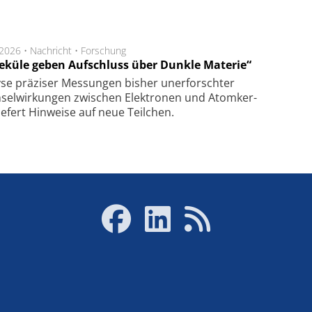
.2026 •
Nachricht
•
Forschung
eküle geben Aufschluss über Dunkle Materie“
se prä­zi­ser Mes­sung­en bis­her un­er­for­schter
sel­wir­kung­en zwi­schen Elek­tro­nen und Atom­ker­
ie­fert Hin­wei­se auf neue Teil­chen.