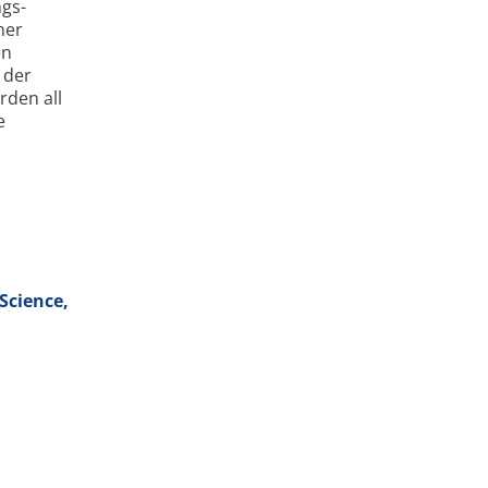
ngs­
her
en
 der
rden all
e
Science,