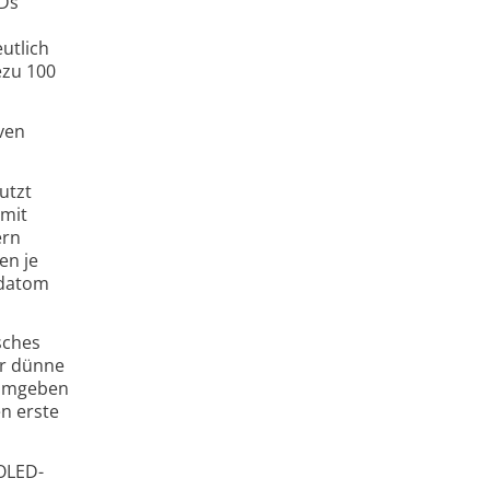
EDs
utlich
ezu 100
ven
utzt
 mit
ern
en je
ldatom
sches
er dünne
 Umgeben
n erste
 OLED-