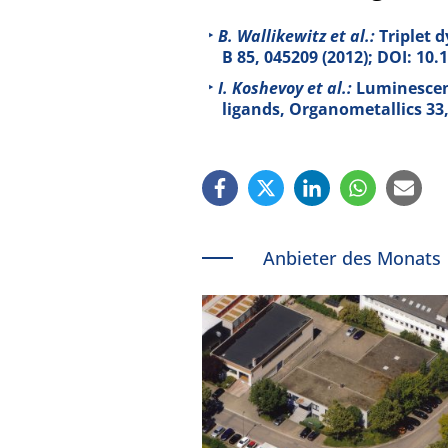
B. Wallikewitz et al.:
Triplet 
B
85
, 045209 (2012); DOI: 1
I. Koshevoy et al.:
Luminescent
ligands, Organometallics
33
Anbieter des Monats