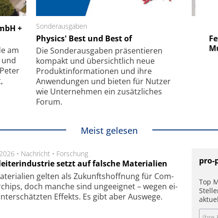
 GmbH
Sonderausgaben
SmarAct GmbH
GmbH +
uper-
Physics' Best und Best of
Elektronenmikroskopie auf
Fem
hanismus
kleinstem Raum
Mu
de am
Die Sonder­ausgaben präsentieren
- und
kompakt und übersichtlich neue
 Peter
Produkt­informationen und ihre
,
Anwendungen und bieten für Nutzer
wie Unternehmen ein zusätzliches
Forum.
Meist gelesen
.2026 •
Nachricht
•
Forschung
pro-
eiterindustrie setzt auf falsche Materialien
te­ri­a­li­en gel­ten als Zu­kunfts­hoff­nung für Com­
Top M
r­chips, doch man­che sind un­ge­eig­net – we­gen ei­
Stell
n­ter­schätz­ten Ef­fekts. Es gibt aber Aus­we­ge.
aktue