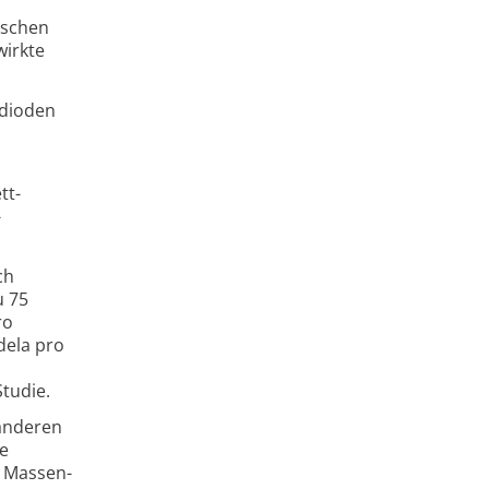
ischen
wirkte
tdioden
tt-
-
ch
u 75
ro
dela pro
tudie.
 anderen
ie
n Massen­