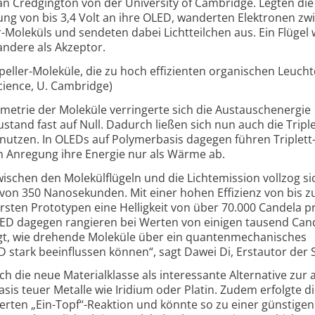
Dan Credgington von der University of Cambridge. Legten die
ung von bis 3,4 Volt an ihre OLED, wanderten Elektronen zw
-
Moleküls und sendeten dabei Lichtteilchen aus. Ein Flügel 
andere als Akzeptor.
opeller-Moleküle, die zu hoch effizienten organischen Leuch
 Science, U. Cambridge)
trie der Moleküle verringerte sich die Austausch­energie
ustand fast auf Null. Dadurch ließen sich nun auch die Triple
 nutzen. In OLEDs auf Polymer­basis dagegen führen Triplett
n Anregung ihre Energie nur als Wärme ab.
schen den Molekülflügeln und die Licht­emission vollzog si
von 350 Nanosekunden. Mit einer hohen Effizienz von bis z
rsten Prototypen eine Helligkeit von über 70.000 Candela p
D dagegen rangieren bei Werten von einigen tausend Can
gt, wie drehende Moleküle über ein quanten­mechanisches
stark beeinflussen können“, sagt Dawei Di, Erstautor der S
ch die neue Materialklasse als interessante Alternative zur
asis teuer Metalle wie Iridium oder Platin. Zudem erfolgte d
erten „Ein-Topf“-
Reaktion und könnte so zu einer günstige