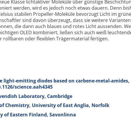
 neue Klasse licht­aktiver Moleküle über günstige Beschichtu
oniert werden, wird es jedoch noch etwas dauern. Denn bis
elsius stabilen Propeller-
Moleküle bevorzugt Licht im grün
nschaftler sind davon überzeugt, dass sie weitere Varianten
önnen, die dann auch blaues und rotes Licht aussenden. We
hichtigen OLED kombiniert, ließen sich auch weiß leuchtend
r rollbaren oder flexiblen Träger­material fertigen.
 light-emitting diodes based on carbene-metal-amides, 
10.1126/science.aah4345
Cavendish Laboratory, Cambridge
of Chemistry, University of East Anglia, Norfolk
ty of Eastern Finland, Savonlinna