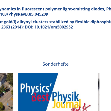
dynamics in fluorescent polymer light-emitting diodes, Ph
0.1103/PhysRevB.85.045209
 gold(I) alkynyl clusters stabilized by flexible diphosph
, 2363 (2014); DOI: 10.1021/om5002952
Sonderhefte