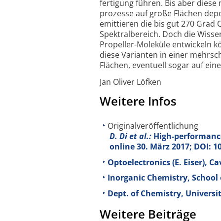
fertigung führen. Bis aber diese
prozesse auf große Flächen dep
emittieren die bis gut 270 Grad C
Spektral­bereich. Doch die Wisse
Propeller-
Moleküle entwickeln k
diese Varianten in einer mehr­sc
Flächen, eventuell sogar auf eine
Jan Oliver Löfken
Weitere Infos
Originalveröffentlichung
D. Di et al.:
High-performance
online 30. März 2017; DOI: 
Optoelectronics (E. Eiser), 
Inorganic Chemistry, School 
Dept. of Chemistry, Universi
Weitere Beiträge