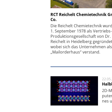
Schäfter + Kirchhoff
RCT Reichelt Chemietechnik 
Co.
Faserkoppler mit S
Feinfokussierungsmec
Die Reichelt Chemietechnik wur
1. September 1978 als Vertriebs
Produktionsgesellschaft von Dr.
Reichelt in Heidelberg gegründet
wobei sich das Unternehmen als
„Mailorderhaus“ verstand.
22.05
Halbl
2D-Ma
pu­te
nes u