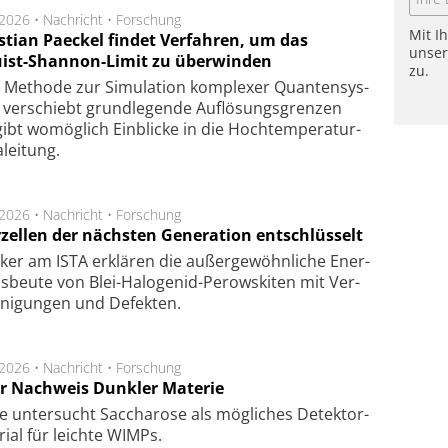
.2026 •
Nachricht
•
Forschung
Mit I
stian Paeckel findet Verfahren, um das
unse
ist-Shannon-Limit zu überwinden
zu.
Methode zur Simu­la­tion kom­ple­xer Quan­ten­sys­
 ver­schiebt grund­le­gen­de Auf­lösungs­gren­zen
ibt wo­mög­lich Ein­blicke in die Hoch­tempe­ra­tur­
lei­tung.
.2026 •
Nachricht
•
Forschung
rzellen der nächsten Generation entschlüsselt
ker am ISTA er­klä­ren die außer­ge­wöhn­li­che Ener­
us­beu­te von Blei-Halo­ge­nid-Perows­ki­ten mit Ver­
­ni­gung­en und De­fek­ten.
.2026 •
Nachricht
•
Forschung
r Nachweis Dunkler Materie
e unter­sucht Saccha­ro­se als mög­li­ches De­tek­tor­
­rial für leich­te WIMPs.