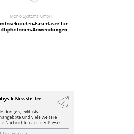
Menlo Systems GmbH
RCT Reichelt Chemietechnik
tosekunden-Faserlaser für
Ein Unternehmen für I
ltiphotonen-Anwendungen
physik Newsletter!
eldungen, exklusive
enangebote und viele weitere
lle Nachrichten aus der Physik!