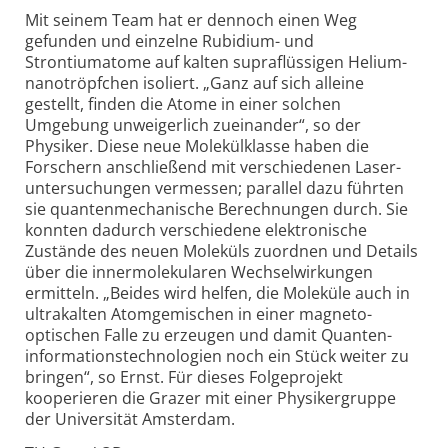
Mit seinem Team hat er dennoch einen Weg
gefunden und einzelne Rubidium- und
Strontiumatome auf kalten supraflüssigen Helium­
nano­tröpfchen isoliert. „Ganz auf sich alleine
gestellt, finden die Atome in einer solchen
Umgebung unweigerlich zueinander“, so der
Physiker. Diese neue Molekül­klasse haben die
Forschern anschließend mit verschiedenen Laser­
unter­suchungen vermessen; parallel dazu führten
sie quanten­mechanische Berechnungen durch. Sie
konnten dadurch verschiedene elektro­nische
Zustände des neuen Moleküls zuordnen und Details
über die inner­moleku­laren Wechsel­wirkungen
ermitteln. „Beides wird helfen, die Moleküle auch in
ultrakalten Atomgemischen in einer magneto-
optischen Falle zu erzeugen und damit Quanten­
informations­techno­logien noch ein Stück weiter zu
bringen“, so Ernst. Für dieses Folge­projekt
kooperieren die Grazer mit einer Physiker­gruppe
der Universität Amsterdam.