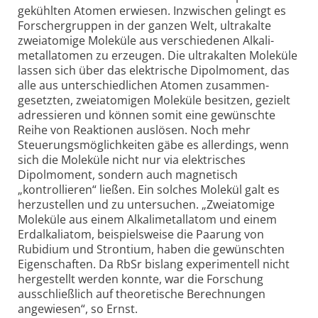
gekühlten Atomen erwiesen. Inzwischen gelingt es
Forscher­gruppen in der ganzen Welt, ultrakalte
zweiatomige Moleküle aus verschiedenen Alkali­
metall­atomen zu erzeugen. Die ultrakalten Moleküle
lassen sich über das elektrische Dipol­moment, das
alle aus unterschied­lichen Atomen zusammen­
gesetzten, zweiatomigen Moleküle besitzen, gezielt
adressieren und können somit eine gewünschte
Reihe von Reaktionen auslösen. Noch mehr
Steuerungsmöglichkeiten gäbe es allerdings, wenn
sich die Moleküle nicht nur via elektrisches
Dipolmoment, sondern auch magnetisch
„kontrollieren“ ließen. Ein solches Molekül galt es
herzustellen und zu untersuchen. „Zweiatomige
Moleküle aus einem Alkali­metall­atom und einem
Erd­alkali­atom, beispiels­weise die Paarung von
Rubidium und Strontium, haben die gewünschten
Eigenschaften. Da RbSr bislang experimentell nicht
hergestellt werden konnte, war die Forschung
ausschließlich auf theoretische Berech­nungen
angewiesen“, so Ernst.