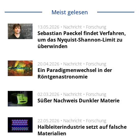
Meist gelesen
13.05.2026 •
Nachricht
•
Forschung
Sebastian Paeckel findet Verfahren,
um das Nyquist-Shannon-Limit zu
überwinden
20.04.2026 •
Nachricht
•
Forschung
Ein Paradigmenwechsel in der
Röntgenastronomie
02.03.2026 •
Nachricht
•
Forschung
Süßer Nachweis Dunkler Materie
22.05.2026 •
Nachricht
•
Forschung
Halbleiterindustrie setzt auf falsche
Materialien