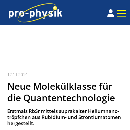
12.11.2014
Neue Molekülklasse für
die Quantentechnologie
Erstmals RbSr mittels supra­kalter Helium­nano­
tröpf­chen aus Rubidium- und Stron­tium­atomen
her­gestellt.