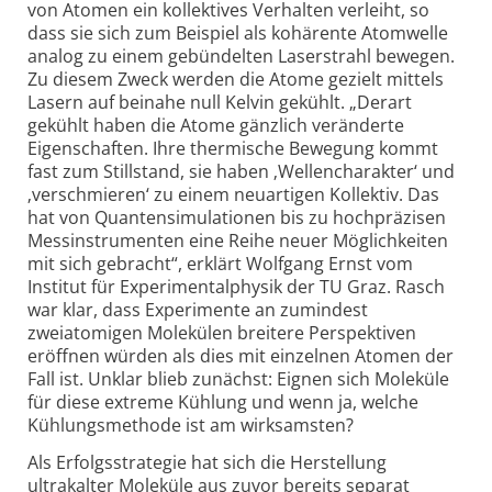
von Atomen ein kollektives Verhalten verleiht, so
dass sie sich zum Beispiel als kohärente Atomwelle
analog zu einem gebündelten Laser­strahl bewegen.
Zu diesem Zweck werden die Atome gezielt mittels
Lasern auf beinahe null Kelvin gekühlt. „Derart
gekühlt haben die Atome gänzlich veränderte
Eigenschaften. Ihre thermische Bewegung kommt
fast zum Stillstand, sie haben ‚Wellen­charakter‘ und
‚verschmieren‘ zu einem neuartigen Kollektiv. Das
hat von Quantensimulationen bis zu hochpräzisen
Mess­instrumenten eine Reihe neuer Möglichkeiten
mit sich gebracht“, erklärt Wolfgang Ernst vom
Institut für Experi­mental­physik der TU Graz. Rasch
war klar, dass Experimente an zumindest
zweiatomigen Molekülen breitere Perspektiven
eröffnen würden als dies mit einzelnen Atomen der
Fall ist. Unklar blieb zunächst: Eignen sich Moleküle
für diese extreme Kühlung und wenn ja, welche
Kühlungs­methode ist am wirksamsten?
Als Erfolgsstrategie hat sich die Herstellung
ultrakalter Moleküle aus zuvor bereits separat