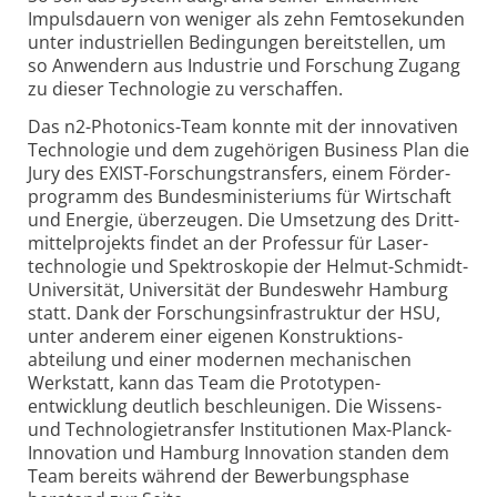
Impuls­dauern von weniger als zehn Femto­sekunden
unter industriellen Bedingungen bereit­stellen, um
so Anwendern aus Industrie und Forschung Zugang
zu dieser Techno­logie zu verschaffen.
Das n2-Photonics-Team konnte mit der inno­vativen
Techno­logie und dem zugehörigen Business Plan die
Jury des EXIST-Forschungs­transfers, einem Förder­
programm des Bundes­ministeriums für Wirtschaft
und Energie, überzeugen. Die Umsetzung des Dritt­
mittel­projekts findet an der Professur für Laser­
techno­logie und Spektro­skopie der Helmut-Schmidt-
Universität, Universität der Bundeswehr Hamburg
statt. Dank der Forschungs­infra­struktur der HSU,
unter anderem einer eigenen Konstruktions­
abteilung und einer modernen mechanischen
Werkstatt, kann das Team die Proto­typen­
entwicklung deutlich beschleunigen. Die Wissens-
und Technologie­transfer Institutionen Max-Planck-
Innovation und Hamburg Innovation standen dem
Team bereits während der Bewerbungs­phase