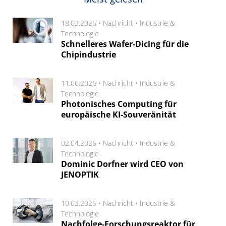
18.03.2026 •
Nachricht
•
Industrie &
Technologie
Schnelleres Wafer-Dicing für die
Chipindustrie
11.06.2026 •
Nachricht
•
Industrie &
Technologie
Photonisches Computing für
europäische KI-Souveränität
02.04.2026 •
Nachricht
•
Industrie &
Technologie
Dominic Dorfner wird CEO von
JENOPTIK
10.03.2026 •
Nachricht
•
Industrie &
Technologie
Nachfolge-Forschungsreaktor für