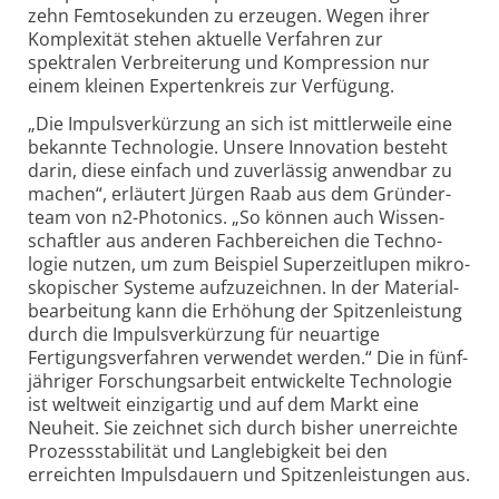
zehn Femto­sekunden zu erzeugen. Wegen ihrer
Komplexität stehen aktuelle Verfahren zur
spektralen Verbreiterung und Kompression nur
einem kleinen Experten­kreis zur Verfügung.
„Die Impulsverkürzung an sich ist mittler­weile eine
bekannte Techno­logie. Unsere Inno­vation besteht
darin, diese einfach und zuver­lässig anwendbar zu
machen“, erläutert Jürgen Raab aus dem Gründer­
team von n2-Photonics. „So können auch Wissen­
schaftler aus anderen Fach­bereichen die Techno­
logie nutzen, um zum Beispiel Super­zeit­lupen mikro­
skopischer Systeme aufzu­zeichnen. In der Material­
bearbeitung kann die Erhöhung der Spitzen­leistung
durch die Impuls­verkürzung für neuartige
Fertigungs­verfahren verwendet werden.“ Die in fünf­
jähriger Forschungs­arbeit entwickelte Techno­logie
ist weltweit einzig­artig und auf dem Markt eine
Neuheit. Sie zeichnet sich durch bisher unerreichte
Prozess­stabilität und Lang­lebig­keit bei den
erreichten Impuls­dauern und Spitzen­leistungen aus.