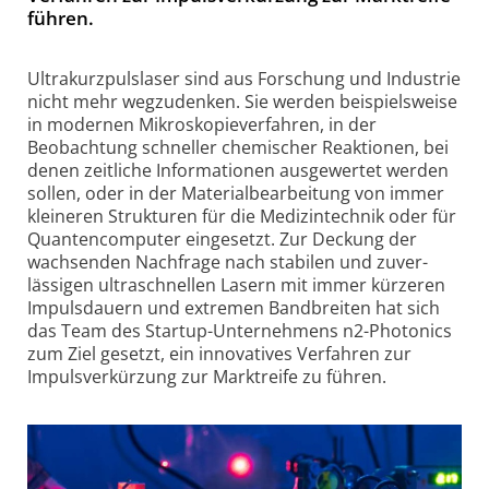
führen.
Ultrakurzpulslaser sind aus Forschung und Industrie
nicht mehr wegzudenken. Sie werden beispiels­weise
in modernen Mikroskopie­verfahren, in der
Beobachtung schneller chemischer Reaktionen, bei
denen zeitliche Infor­ma­tionen ausgewertet werden
sollen, oder in der Material­bearbeitung von immer
kleineren Strukturen für die Medizin­technik oder für
Quanten­computer einge­setzt. Zur Deckung der
wachsenden Nachfrage nach stabilen und zuver­
lässigen ultra­schnellen Lasern mit immer kürzeren
Impuls­dauern und extremen Band­breiten hat sich
das Team des Startup-Unter­nehmens n2-Photonics
zum Ziel gesetzt, ein inno­va­tives Verfahren zur
Impuls­verkürzung zur Markt­reife zu führen.