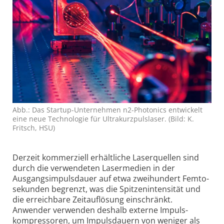
Abb.: Das Startup-Unter­nehmen n2-Photonics ent­wickelt
eine neue Techno­logie für Ultra­kurz­puls­laser. (Bild: K.
Fritsch, HSU)
Derzeit kommerziell erhältliche Laser­quellen sind
durch die verwendeten Laser­medien in der
Ausgangs­impuls­dauer auf etwa zwei­hundert Femto­
sekunden begrenzt, was die Spitzen­intensität und
die erreich­bare Zeit­auf­lösung einschränkt.
Anwender verwenden deshalb externe Impuls­
kompressoren, um Impuls­dauern von weniger als