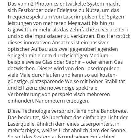
Das von n2-Photonics entwickelte System macht
sich Festkörper oder Edelgase zu Nutze, um das
Frequenz­spektrum von Laser­impulsen bei Spitzen­
leistungen von mehreren Megawatt bis hin zu
Gigawatt um mehr als das Zehnfache zu verbreitern
und so die Impuls­dauer zu verkürzen. Das Herzstück
dieses inno­vativen Ansatzes ist ein passiver
optischer Aufbau aus zwei gegen­über­liegenden
Spiegeln mit einem durch­sichtigen Medium –
beispiels­weise Glas oder Saphir – oder einem Gas
dazwischen. Dieses wird von den Laser­impulsen
viele Male durch­laufen und kann so auf kosten­
günstige, platz­sparende Weise mit hoher Stabilität
und Effizienz die notwendige spektrale
Verbreiterung von perspek­tivisch mehreren
einhundert Nanometern erzeugen.
Diese Technologie verspricht eine hohe Band­breite.
Das bedeutet, sie überführt das einfarbige Licht der
Laser­quelle, ähnlich dem eines Laser­pointers, in
mehr­farbiges, weißes Licht ähnlich dem der Sonne.
So soll das System aufgrund seiner Einfachheit