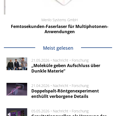
Menlo Systems GmbH
Femtosekunden-Faserlaser für Multiphotonen-
Anwendungen
Meist gelesen
21.05.2026 •
Nachricht
•
Forschung
„Moleküle geben Aufschluss über
Dunkle Materie“
21.04.2026 •
Nachricht
•
Forschung
Doppelspalt-Röntgenexperiment
enthüllt verborgene Details
05.05.2026 •
Nachricht
•
Forschung