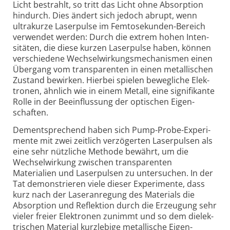
Licht bestrahlt, so tritt das Licht ohne Absorption
hindurch. Dies ändert sich jedoch abrupt, wenn
ultra­kurze Laserpulse im Femto­sekunden-Bereich
verwendet werden: Durch die extrem hohen Inten­
sitäten, die diese kurzen Laser­pulse haben, können
verschiedene Wechsel­wirkungs­mechanismen einen
Übergang vom trans­parenten in einen metal­lischen
Zustand bewirken. Hierbei spielen beweg­liche Elek­
tronen, ähnlich wie in einem Metall, eine signi­fikante
Rolle in der Beein­flussung der optischen Eigen­
schaften.
Dement­sprechend haben sich Pump-Probe-Experi­
mente mit zwei zeitlich verzögerten Laser­pulsen als
eine sehr nützliche Methode bewährt, um die
Wechsel­wirkung zwischen trans­parenten
Materialien und Laser­pulsen zu untersuchen. In der
Tat demonstrieren viele dieser Experi­mente, dass
kurz nach der Laser­anregung des Materials die
Absorption und Reflektion durch die Erzeugung sehr
vieler freier Elektronen zunimmt und so dem dielek­
trischen Material kurz­lebige metal­lische Eigen­