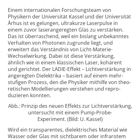
Einem inter­nationalen Forschungsteam von
Physikern der Universität Kassel und der Univer­sität
Århus ist es gelungen, ultra­kurze Laser­pulse in
einem zuvor laser­angeregten Glas zu verstärken.
Das ist über­raschend, weil ein bislang unbekanntes
Verhalten von Photonen zugrunde liegt, und
erweitert das Ver­ständnis von Licht-Materie-
Wechsel­wirkung. Dabei ist diese Verstärkung,
ähnlich wie in einem klas­sischen Laser, kohärent
und gerichtet. Der LADIE-Effekt – Licht­verstärkung in
angeregten Dielek­trika – basiert auf einem mehr­
stufigen Prozess, den die Physiker mithilfe von theo­
retischen Model­lierungen verstehen und repro­
duzieren konnten.
Abb.: Prinzip des neuen Effekts zur Lichtverstärkung,
untersucht mit einem Pump-Probe-
Experiment. (Bild: U. Kassel)
Wird ein trans­parentes, dielek­trisches Material wie
Wasser oder Glas mit sicht­barem oder infra­rotem