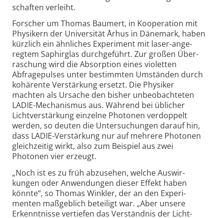
schaften verleiht.
Forscher um Thomas Baumert, in Koopera­tion mit
Physikern der Universität Århus in Dänemark, haben
kürzlich ein ähn­liches Experi­ment mit laser-ange­
regtem Saphir­glas durch­geführt. Zur großen Über­
raschung wird die Absorption eines violetten
Abfrage­pulses unter bestimmten Umständen durch
kohärente Verstärkung ersetzt. Die Physiker
machten als Ursache den bisher unbeo­bachteten
LADIE-Mecha­nismus aus. Während bei üblicher
Licht­verstärkung einzelne Photonen verdoppelt
werden, so deuten die Unter­suchungen darauf hin,
dass LADIE-Verstärkung nur auf mehrere Photonen
gleich­zeitig wirkt, also zum Beispiel aus zwei
Photonen vier erzeugt.
„Noch ist es zu früh abzusehen, welche Auswir­
kungen oder Anwen­dungen dieser Effekt haben
könnte“, so Thomas Winkler, der an den Experi­
menten maß­geblich betei­ligt war. „Aber unsere
Erkennt­nisse vertiefen das Verständnis der Licht-