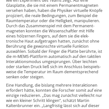
wie ein Experiment des Teams zeigt: Auf eine
Glasplatte, die sie mit einem Permanent­magneten
versehen haben, haben die Physiker virtuelle Knöpfe
projiziert, die reale Bedingungen, zum Beispiel die
Raumtemperatur oder die Helligkeit, manipulieren.
Durch das Zusammenspiel mit dem Permanent­
magneten konnten die Wissenschaftler mit Hilfe
eines hölzernen Fingers, auf dem sie die elek­
tronische Haut aufgetragen hatten, zunächst ohne
Berührung die gewünschte virtuelle Funktion
auswählen. Sobald der Finger die Platte berührte, ist
die m-MEMS-Plattform automatisch auf den taktilen
Interaktions­modus umgesprungen. Über leichten
oder starken Druck ließ sich im Anschluss beispiels­
weise die Temperatur im Raum dement­sprechend
senken oder steigen.
Eine Handlung, die bislang mehrere Interaktionen
erfordert hätte, konnten die Forscher somit auf eine
einzige reduzieren. „Das mag zunächst vielleicht nur
wie ein kleiner Schritt klingen“, schätzt Martin
Kalten­brunner ein. „Langfristig lässt sich auf dieser