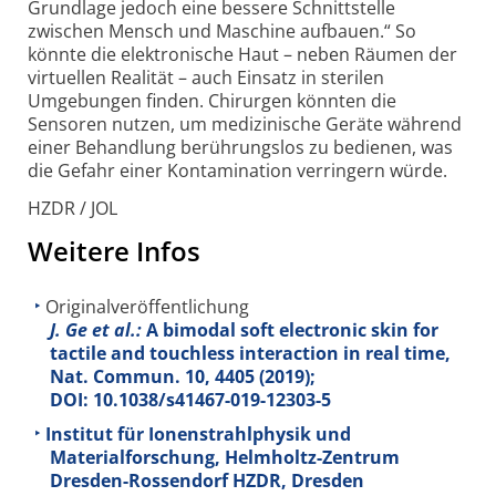
Grundlage jedoch eine bessere Schnitt­stelle
zwischen Mensch und Maschine aufbauen.“ So
könnte die elektronische Haut – neben Räumen der
virtuellen Realität – auch Einsatz in sterilen
Umgebungen finden. Chirurgen könnten die
Sensoren nutzen, um medi­zinische Geräte während
einer Behandlung berührungs­los zu bedienen, was
die Gefahr einer Konta­mination verringern würde.
HZDR / JOL
Weitere Infos
Originalveröffentlichung
J. Ge et al.:
A bimodal soft electronic skin for
tactile and touchless interaction in real time,
Nat. Commun.
10
, 4405 (2019);
DOI: 10.1038/s41467-019-12303-5
Institut für Ionenstrahlphysik und
Materialforschung, Helmholtz-Zentrum
Dresden-Rossendorf HZDR, Dresden