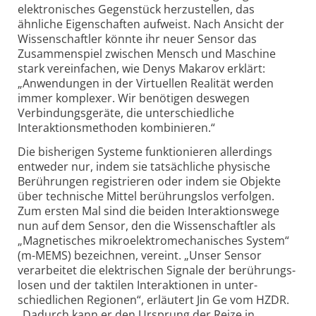
elek­tronisches Gegenstück herzustellen, das
ähnliche Eigen­schaften aufweist. Nach Ansicht der
Wissenschaftler könnte ihr neuer Sensor das
Zusammenspiel zwischen Mensch und Maschine
stark vereinfachen, wie Denys Makarov erklärt:
„Anwendungen in der Virtuellen Realität werden
immer komplexer. Wir benötigen deswegen
Verbindungs­geräte, die unter­schiedliche
Interaktions­methoden kombinieren.“
Die bisherigen Systeme funktionieren allerdings
entweder nur, indem sie tatsächliche physische
Berührungen registrieren oder indem sie Objekte
über technische Mittel berührungslos verfolgen.
Zum ersten Mal sind die beiden Interaktions­wege
nun auf dem Sensor, den die Wissenschaftler als
„Magnetisches mikroelektro­mechanisches System“
(m-MEMS) bezeichnen, vereint. „Unser Sensor
verarbeitet die elektrischen Signale der berührungs­
losen und der taktilen Interaktionen in unter­
schiedlichen Regionen“, erläutert Jin Ge vom HZDR.
„Dadurch kann er den Ursprung der Reize in