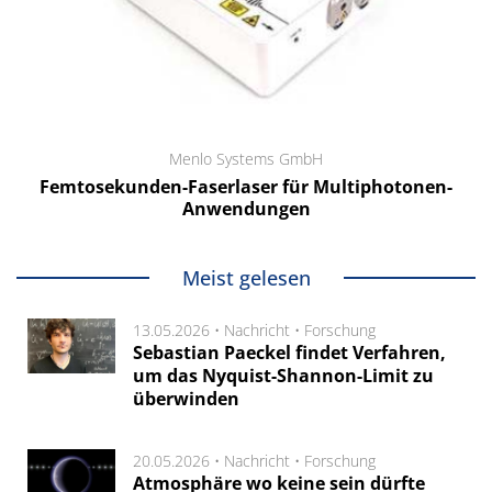
Menlo Systems GmbH
Femtosekunden-Faserlaser für Multiphotonen-
Anwendungen
Meist gelesen
13.05.2026 •
Nachricht
•
Forschung
Sebastian Paeckel findet Verfahren,
um das Nyquist-Shannon-Limit zu
überwinden
20.05.2026 •
Nachricht
•
Forschung
Atmosphäre wo keine sein dürfte