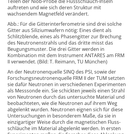
Teilen der Niob-Probe die Fluss­schlauch-Inseln
auftreten und wie sich deren Struktur mit
wachsendem Magnet­feld verändert.
Abb.: Für die Gitterinterferometrie sind drei solche
Gitter aus Siliziumwafern nötig: Eines dient als
Schlitzblende, eines als Phasengitter zur Brechung
des Neutronenstrahls und das dritte misst das
Beugungsmuster. Die drei Gitter werden in
Kombination mit dem Instrument ANTARES am FRM
II verwendet. (Bild: T. Reimann, TU München)
An der Neutronenquelle SINQ des PSI, sowie der
Forschungs­neutronen­quelle FRM II der TUM setzten
sie dafür Neutronen in verschiedenen Experi­menten
als Mess­sonde ein. Sie schickten jeweils einen Strahl
von Neutronen durch das unter­suchte Material und
beobach­teten, wie die Neutronen auf ihrem Weg
abge­lenkt wurden. Neutronen eignen sich für diese
Unter­suchungen in besonderem Maße, da sie in
einzig­artiger Weise durch die magne­tischen Fluss­
schläuche im Material abge­lenkt werden. In ersten