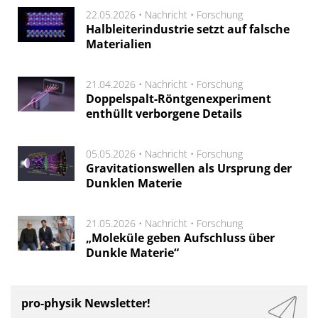
22.05.2026 •
Nachricht
•
Forschung
Halbleiterindustrie setzt auf falsche
Materialien
21.04.2026 •
Nachricht
•
Forschung
Doppelspalt-Röntgenexperiment
enthüllt verborgene Details
05.05.2026 •
Nachricht
•
Forschung
Gravitationswellen als Ursprung der
Dunklen Materie
21.05.2026 •
Nachricht
•
Forschung
„Moleküle geben Aufschluss über
Dunkle Materie“
pro-physik Newsletter!