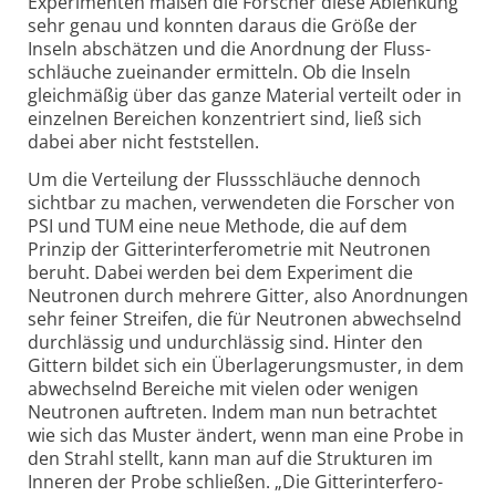
Experi­menten maßen die Forscher diese Ablenkung
sehr genau und konnten daraus die Größe der
Inseln abschätzen und die Anordnung der Fluss­
schläuche zuein­ander ermitteln. Ob die Inseln
gleich­mäßig über das ganze Material verteilt oder in
einzelnen Bereichen konzen­triert sind, ließ sich
dabei aber nicht feststellen.
Um die Verteilung der Flussschläuche dennoch
sichtbar zu machen, verwendeten die Forscher von
PSI und TUM eine neue Methode, die auf dem
Prinzip der Gitter­inter­fero­metrie mit Neutronen
beruht. Dabei werden bei dem Experiment die
Neutronen durch mehrere Gitter, also Anord­nungen
sehr feiner Streifen, die für Neutronen abwechselnd
durch­lässig und undurch­lässig sind. Hinter den
Gittern bildet sich ein Über­lagerungs­muster, in dem
abwechselnd Bereiche mit vielen oder wenigen
Neutronen auf­treten. Indem man nun betrachtet
wie sich das Muster ändert, wenn man eine Probe in
den Strahl stellt, kann man auf die Strukturen im
Inneren der Probe schließen. „Die Gitter­inter­fero­