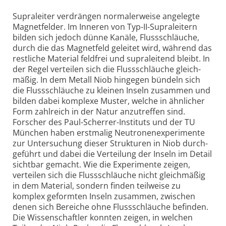
Supraleiter verdrängen normalerweise angelegte
Magnet­felder. Im Inneren von Typ-II-Supra­leitern
bilden sich jedoch dünne Kanäle, Fluss­schläuche,
durch die das Magnet­feld geleitet wird, während das
restliche Material feld­frei und supra­leitend bleibt. In
der Regel verteilen sich die Fluss­schläuche gleich­
mäßig. In dem Metall Niob hingegen bündeln sich
die Fluss­schläuche zu kleinen Inseln zusammen und
bilden dabei komplexe Muster, welche in ähnlicher
Form zahlreich in der Natur anzu­treffen sind.
Forscher des Paul-Scherrer-Instituts und der TU
München haben erst­malig Neutronen­experimente
zur Unter­suchung dieser Strukturen in Niob durch­
ge­führt und dabei die Verteilung der Inseln im Detail
sichtbar gemacht. Wie die Experimente zeigen,
verteilen sich die Fluss­schläuche nicht gleich­mäßig
in dem Material, sondern finden teilweise zu
komplex geformten Inseln zusammen, zwischen
denen sich Bereiche ohne Fluss­schläuche befinden.
Die Wissen­schaftler konnten zeigen, in welchen