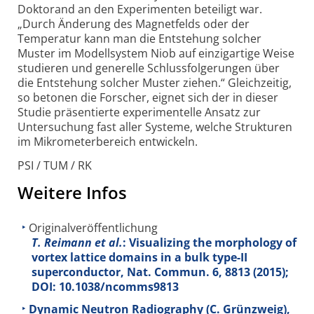
Doktorand an den Experimenten beteiligt war.
„Durch Änderung des Magnet­felds oder der
Temperatur kann man die Entstehung solcher
Muster im Modell­system Niob auf einzig­artige Weise
studieren und generelle Schluss­folgerungen über
die Entstehung solcher Muster ziehen.“ Gleich­zeitig,
so betonen die Forscher, eignet sich der in dieser
Studie präsen­tierte experi­mentelle Ansatz zur
Unter­suchung fast aller Systeme, welche Strukturen
im Mikro­meter­bereich entwickeln.
PSI / TUM / RK
Weitere Infos
Originalveröffentlichung
T. Reimann et al.
: Visualizing the morphology of
vortex lattice domains in a bulk type-II
superconductor, Nat. Commun.
6
, 8813 (2015);
DOI: 10.1038/ncomms9813
Dynamic Neutron Radiography (C. Grünzweig),