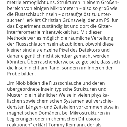
metrie ermöglicht uns, Strukturen in einem Größen­
bereich von einigen Mikro­metern – also so groß wie
die Fluss­schlauch­inseln – orts­auf­gelöst zu unter­
suchen“, erklärt Christian Grün­zweig, der am PSI für
das Experiment zuständig ist und dort die Gitter­
inter­fero­metrie mitent­wickelt hat. Mit dieser
Methode war es möglich die räumliche Verteilung
der Fluss­schlauch­inseln abzu­bilden, obwohl diese
kleiner sind als einzelne Pixel des Detektors und
daher eigentlich nicht sichtbar gemacht werden
könnten. Über­raschen­der­weise zeigte sich, dass sich
die Inseln nicht am Rand, sondern im Inneren der
Probe bilden.
„Im Niob bilden die Flussschläuche und deren
überge­ordnete Inseln typische Strukturen und
Muster, die in ähnlicher Weise in vielen physika­
lischen sowie chemischen Systemen auf verschie­
densten Längen- und Zeit­skalen vorkommen etwa in
magne­tischen Domänen, bei Mikro­strukturen in
Legierungen oder in chemischen Diffusions­
reaktionen“ erklärt Tommy Reimann, der als