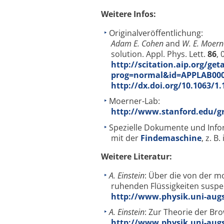
Weitere Infos:
Originalveröffentlichung:
Adam E. Cohen
and
W. E. Moern
solution. Appl. Phys. Lett.
86
, 
http://scitation.aip.org/get
prog=normal&id=APPLAB000
http://dx.doi.org/10.1063/1
Moerner-Lab:
http://www.stanford.edu/g
Spezielle Dokumente und Info
mit der
Findemaschine
, z. B
Weitere Literatur:
A. Einstein
: Über die von der 
ruhenden Flüssigkeiten suspe
http://www.physik.uni-augs
A. Einstein
: Zur Theorie der B
http://www.physik.uni-augs