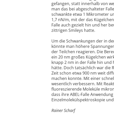
gefangen, statt innerhalb von 
man das bei abgeschalteter Fall
schwankte etwa 1 Mikrometer um
1,7 nN/m, mit der das Kügelchen
Falle auch gezielt hin und her b
zittrigen Smileys hatte.
Um die Schwankungen der in der 
könnte man höhere Spannungen 
der Teilchen reagieren. Die Bere
ein 20 nm großes Kügelchen wirk
knapp 2 nm in der Falle hin und h
hätte. Doch tatsächlich war die 
Zeit schon etwa 900 nm weit dif
machen konnte. Mit einer schnell
wesentlich verbessern. Mit Reak
fluoreszierende Moleküle mikro
dass ihre ABEL-Falle Anwendung i
Einzelmolekülspektroskopie und 
Rainer Scharf