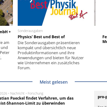
 GmbH
Sonderausgaben
SmarAct GmbH
GmbH +
uper-
Physics' Best und Best of
Elektronenmikroskopie auf
Fem
hanismus
kleinstem Raum
Mu
de am
Die Sonder­ausgaben präsentieren
- und
kompakt und übersichtlich neue
 Peter
Produkt­informationen und ihre
,
Anwendungen und bieten für Nutzer
wie Unternehmen ein zusätzliches
Forum.
Meist gelesen
.2026 •
Nachricht
•
Forschung
pro-
stian Paeckel findet Verfahren, um das
ist-Shannon-Limit zu überwinden