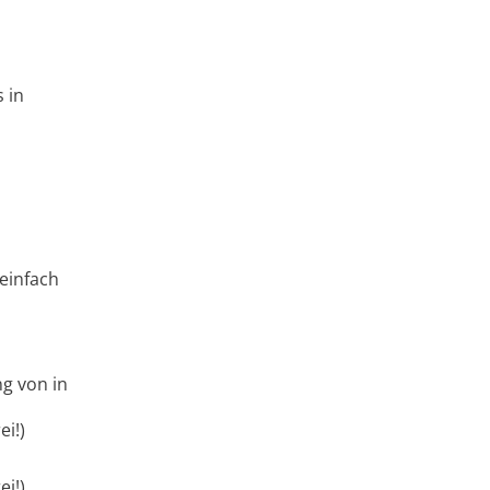
 in
einfach
g von in
rei!)
rei!)