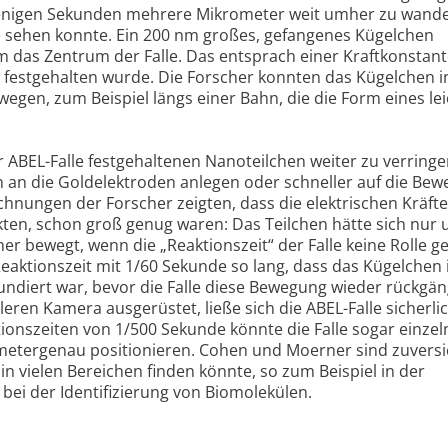
wenigen Sekunden mehrere Mikrometer weit umher zu wande
e sehen konnte. Ein 200 nm großes, gefangenes Kügelchen
 das Zentrum der Falle. Das entsprach einer Kraftkonstan
 festgehalten wurde. Die Forscher konnten das Kügelchen i
ewegen, zum Beispiel längs einer Bahn, die die Form eines lei
ABEL-Falle festgehaltenen Nanoteilchen weiter zu verringe
an die Goldelektroden anlegen oder schneller auf die Be
chnungen der Forscher zeigten, dass die elektrischen Kräfte,
ten, schon groß genug waren: Das Teilchen hätte sich nur
er bewegt, wenn die „Reaktionszeit“ der Falle keine Rolle ge
Reaktionszeit mit 1/60 Sekunde so lang, dass das Kügelchen 
fundiert war, bevor die Falle diese Bewegung wieder rückgän
eren Kamera ausgerüstet, ließe sich die ABEL-Falle sicherli
tionszeiten von 1/500 Sekunde könnte die Falle sogar einzel
metergenau positionieren. Cohen und Moerner sind zuversic
n vielen Bereichen finden könnte, so zum Beispiel in der
bei der Identifizierung von Biomolekülen.