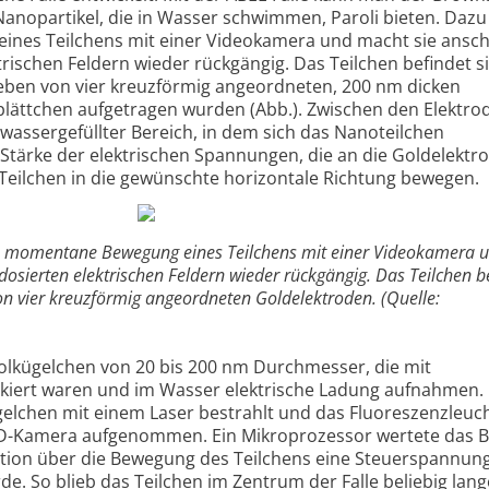
anopartikel, die in Wasser schwimmen, Paroli bieten. Dazu 
nes Teilchens mit einer Videokamera und macht sie ansch
trischen Feldern wieder rückgängig. Das Teilchen befindet s
eben von vier kreuzförmig angeordneten, 200 nm dicken
plättchen aufgetragen wurden (Abb.). Zwischen den Elektrod
wassergefüllter Bereich, in dem sich das Nanoteilchen
tärke der elektrischen Spannungen, die an die Goldelektr
Teilchen in die gewünschte horizontale Richtung bewegen.
die momentane Bewegung eines Teilchens mit einer Videokamera 
dosierten elektrischen Feldern wieder rückgängig. Das Teilchen b
n vier kreuzförmig angeordneten Goldelektroden. (Quelle:
olkügelchen von 20 bis 200 nm Durchmesser, die mit
kiert waren und im Wasser elektrische Ladung aufnahmen. 
gelchen mit einem Laser bestrahlt und das Fluoreszenzleuc
CD-Kamera aufgenommen. Ein Mikroprozessor wertete das B
tion über die Bewegung des Teilchens eine Steuerspannung,
e. So blieb das Teilchen im Zentrum der Falle beliebig lang