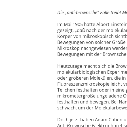
Die „anti-brownsche“ Falle treibt M
Im Mai 1905 hatte Albert Einste
gezeigt, „daß nach der molekula
Körper von mikroskopisch sicht
Bewegungen von solcher Größe 
Mikroskop nachgewiesen werden k
Bewegungen mit der Brownschen
Heutzutage macht sich die Bro
molekularbiologischen Experime
oder größeren Molekülen, die in
Fluoreszenzmikroskopie leicht v
Teilchen festhalten oder in ein
mikrometergroße ungeladene Obj
festhalten und bewegen. Bei Nan
schwach, um der Molekularbewe
Doch jetzt haben Adam Cohen un
A
nti-
B
rownsche
EL
ektrophoretis