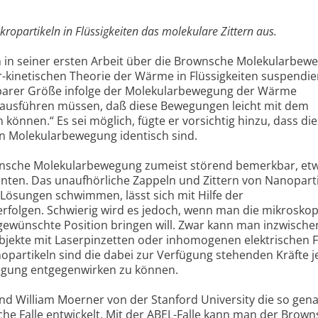
ikropartikeln in Flüssigkeiten das molekulare Zittern aus.
in in seiner ersten Arbeit über die Brownsche Molekularbew
r-kinetischen Theorie der Wärme in Flüssigkeiten suspendie
barer Größe infolge der Molekularbewegung der Wärme
ausführen müssen, daß diese Bewegungen leicht mit dem
önnen.“ Es sei möglich, fügte er vorsichtig hinzu, dass di
 Molekularbewegung identisch sind.
wnsche Molekularbewegung zumeist störend bemerkbar, etw
nten. Das unaufhörliche Zappeln und Zittern von Nanopart
 Lösungen schwimmen, lässt sich mit Hilfe der
erfolgen. Schwierig wird es jedoch, wenn man die mikrosko
e gewünschte Position bringen will. Zwar kann man inzwische
ekte mit Laserpinzetten oder inhomogenen elektrischen 
opartikeln sind die dabei zur Verfügung stehenden Kräfte 
gung entgegenwirken zu können.
d William Moerner von der Stanford University die so gen
che Falle entwickelt. Mit der ABEL-Falle kann man der Brow