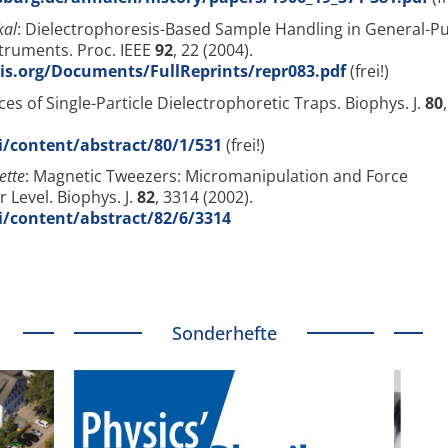
kal
: Dielectrophoresis-Based Sample Handling in General-P
truments. Proc. IEEE
92
, 22 (2004).
is.org/Documents/FullReprints/repr083.pdf
(frei!)
rces of Single-Particle Dielectrophoretic Traps. Biophys. J.
80
i/content/abstract/80/1/531
(frei!)
ette
: Magnetic Tweezers: Micromanipulation and Force
Level. Biophys. J.
82
, 3314 (2002).
i/content/abstract/82/6/3314
Sonderhefte