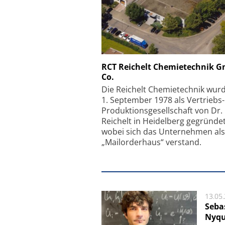
Schäfter + Kirchhoff
RCT Reichelt Chemietechnik 
Co.
Faserkoppler mit S
Feinfokussierungsmec
Die Reichelt Chemietechnik wur
1. September 1978 als Vertriebs
Produktionsgesellschaft von Dr.
Reichelt in Heidelberg gegründet
wobei sich das Unternehmen als
„Mailorderhaus“ verstand.
13.05
Seba
Nyqu