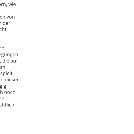
rn, wie
ten von
n der
cht
rn,
wegungen
 die auf
 um
spielt
in dieser
gig
ch noch
ne
htlich,