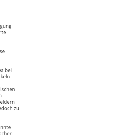
egung
rte
ese
a bei
ikeln
pischen
n
Feldern
jedoch zu
annte
nschen