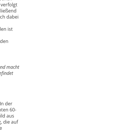
verfolgt
ließend
ich dabei
en ist
oden
und macht
efindet
In der
hten 60-
ild aus
 die auf
e