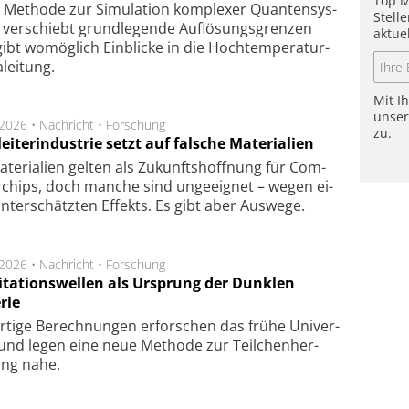
Top M
Methode zur Simu­la­tion kom­ple­xer Quan­ten­sys­
Stell
 ver­schiebt grund­le­gen­de Auf­lösungs­gren­zen
aktue
ibt wo­mög­lich Ein­blicke in die Hoch­tempe­ra­tur­
lei­tung.
Mit I
unse
.2026 •
Nachricht
•
Forschung
zu.
eiterindustrie setzt auf falsche Materialien
te­ri­a­li­en gel­ten als Zu­kunfts­hoff­nung für Com­
r­chips, doch man­che sind un­ge­eig­net – we­gen ei­
n­ter­schätz­ten Ef­fekts. Es gibt aber Aus­we­ge.
.2026 •
Nachricht
•
Forschung
itationswellen als Ursprung der Dunklen
rie
rtige Be­rech­nung­en er­for­schen das frü­he Uni­ver­
nd legen eine neue Me­tho­de zur Teil­chen­her­
lung nahe.