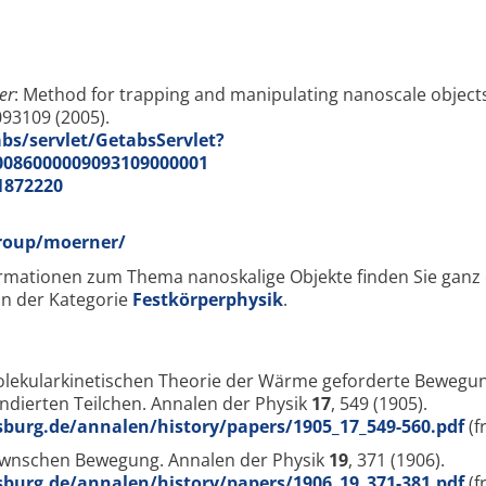
er
: Method for trapping and manipulating nanoscale objects
093109 (2005).
abs/servlet/GetabsServlet?
086000009093109000001
.1872220
roup/moerner/
rmationen zum Thema nanoskalige Objekte finden Sie ganz 
. in der Kategorie
Festkörperphysik
.
molekularkinetischen Theorie der Wärme geforderte Bewegun
ndierten Teilchen. Annalen der Physik
17
, 549 (1905).
burg.de/annalen/history/papers/1905_17_549-560.pdf
(f
rownschen Bewegung. Annalen der Physik
19
, 371 (1906).
burg.de/annalen/history/papers/1906_19_371-381.pdf
(f