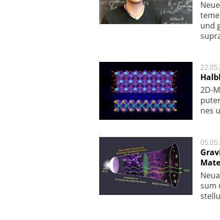
Neue 
te­me
und g
supra­
22.05
Halbl
2D-Ma
pu­te
nes u
05.05
Grav
Mate
Neu­a
sum u
stel­