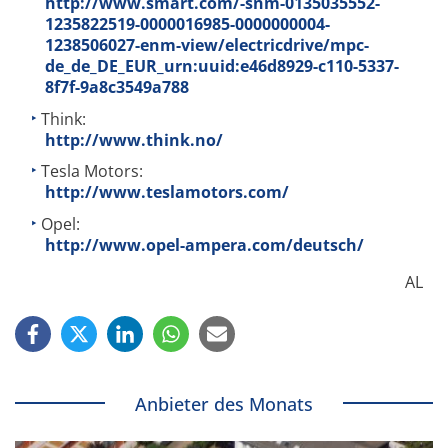
http://www.smart.com/-snm-0135035552-
1235822519-0000016985-0000000004-
1238506027-enm-view/electricdrive/mpc-
de_de_DE_EUR_urn:uuid:e46d8929-c110-5337-
8f7f-9a8c3549a788
Think:
http://www.think.no/
Tesla Motors:
http://www.teslamotors.com/
Opel:
http://www.opel-ampera.com/deutsch/
AL
Anbieter des Monats