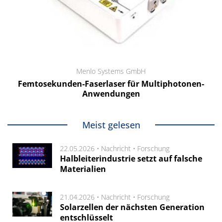
Menlo Systems GmbH
Femtosekunden-Faserlaser für Multiphotonen-
Anwendungen
Meist gelesen
22.05.2026 •
Nachricht
•
Forschung
Halbleiterindustrie setzt auf falsche
Materialien
21.04.2026 •
Nachricht
•
Forschung
Solarzellen der nächsten Generation
entschlüsselt