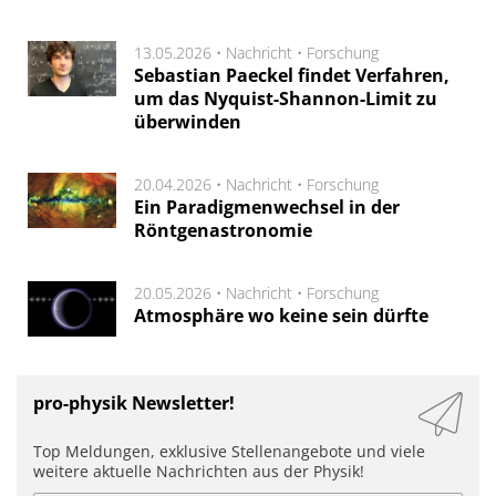
13.05.2026 •
Nachricht
•
Forschung
Sebastian Paeckel findet Verfahren,
um das Nyquist-Shannon-Limit zu
überwinden
20.04.2026 •
Nachricht
•
Forschung
Ein Paradigmenwechsel in der
Röntgenastronomie
20.05.2026 •
Nachricht
•
Forschung
Atmosphäre wo keine sein dürfte
pro-physik Newsletter!
Top Meldungen, exklusive Stellenangebote und viele
weitere aktuelle Nachrichten aus der Physik!