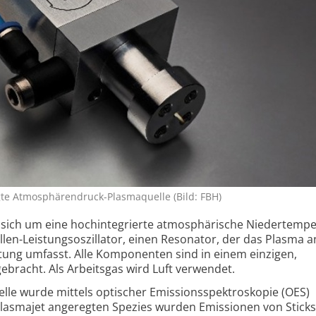
te Atmosphären­druck-Plasmaquelle (Bild: FBH)
 sich um eine hochintegrierte atmosphärische Nieder­tempe
len-Leistungs­oszillator, einen Resonator, der das Plasma a
tung umfasst. Alle Komponenten sind in einem einzigen,
ebracht. Als Arbeitsgas wird Luft verwendet.
lle wurde mittels optischer Emissionsspektroskopie (OES)
 Plasmajet angeregten Spezies wurden Emissionen von Sticks