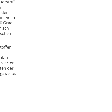
uerstoff
n
rden.
 in einem
00 Grad
misch
ischen
toffen
olare
tivierten
iten der
ngswerte,
s