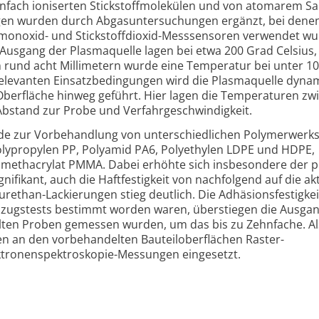
einfach ioniserten Stickstoffmolekülen und von atomarem Sa
en wurden durch Abgas­untersuchungen ergänzt, bei dene
fmonoxid- und Stickstoffdioxid-Messsensoren verwendet wu
usgang der Plasmaquelle lagen bei etwa 200 Grad Celsius,
n rund acht Millimetern wurde eine Temperatur bei unter 1
elevanten Einsatz­bedingungen wird die Plasmaquelle dyna
 Oberfläche hinweg geführt. Hier lagen die Temperaturen zw
 Abstand zur Probe und Verfahr­geschwindigkeit.
de zur Vorbehandlung von unterschiedlichen Polymerwerks
oly­propylen PP, Polyamid PA6, Polyethylen LDPE und HDPE,
­methacrylat PMMA. Dabei erhöhte sich insbesondere der p
gnifikant, auch die Haftfestigkeit von nachfolgend auf die ak
rethan-Lackierungen stieg deutlich. Die Adhäsions­festigke
abzugstests bestimmt worden waren, überstiegen die Ausga
elten Proben gemessen wurden, um das bis zu Zehnfache. Al
 an den vorbehandelten Bauteiloberflächen Raster­
ktronen­spektroskopie-Messungen eingesetzt.