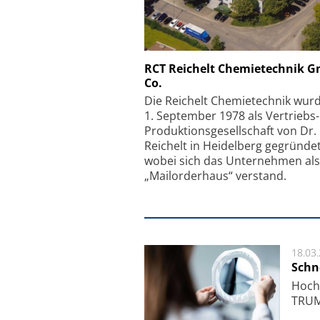
Schäfter + Kirchhoff
RCT Reichelt Chemietechnik 
Co.
Faserkoppler mit S
Feinfokussierungsmec
Die Reichelt Chemietechnik wur
1. September 1978 als Vertriebs
Produktionsgesellschaft von Dr.
Reichelt in Heidelberg gegründet
wobei sich das Unternehmen als
„Mailorderhaus“ verstand.
18.03
Schne
Hoch­
TRUMP