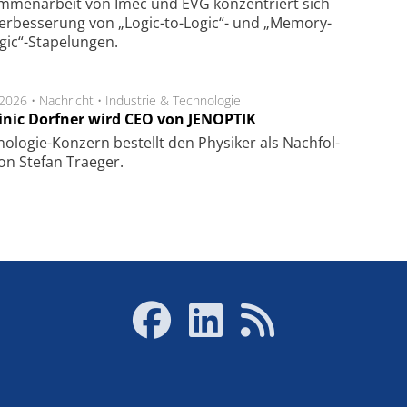
m­men­arbeit von Imec und EVG kon­zen­triert sich
er­bes­se­rung von „Logic-to-Logic“- und „Memory-
gic“-Sta­pe­lungen.
.2026 •
Nachricht
•
Industrie & Technologie
nic Dorfner wird CEO von JENOPTIK
o­logie-Konzern be­stellt den Phy­si­ker als Nach­fol­
on Ste­fan Trae­ger.