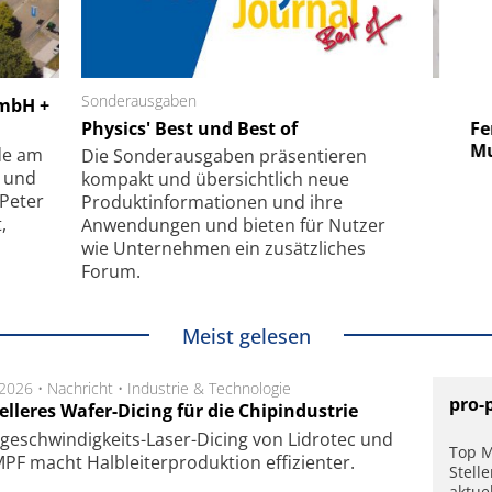
 GmbH
Sonderausgaben
SmarAct GmbH
GmbH +
uper-
Physics' Best und Best of
Elektronenmikroskopie auf
Fem
hanismus
kleinstem Raum
Mu
de am
Die Sonder­ausgaben präsentieren
- und
kompakt und übersichtlich neue
 Peter
Produkt­informationen und ihre
,
Anwendungen und bieten für Nutzer
wie Unternehmen ein zusätzliches
Forum.
Meist gelesen
.2026 •
Nachricht
•
Industrie & Technologie
pro-
lleres Wafer-Dicing für die Chipindustrie
ge­schwin­dig­keits-Laser-Dicing von Lidrotec und
Top M
F macht Halb­lei­ter­pro­duk­tion ef­fi­zien­ter.
Stell
aktue