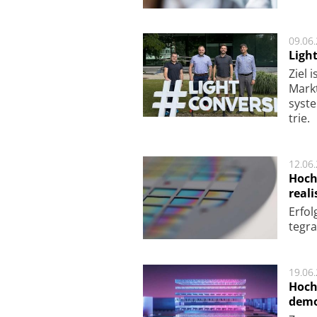
09.06
Ligh
Ziel 
Markt­
sys­t
trie.
12.06
Hoch
reali
Er­fo
te­gra
19.06
Hoch
demo