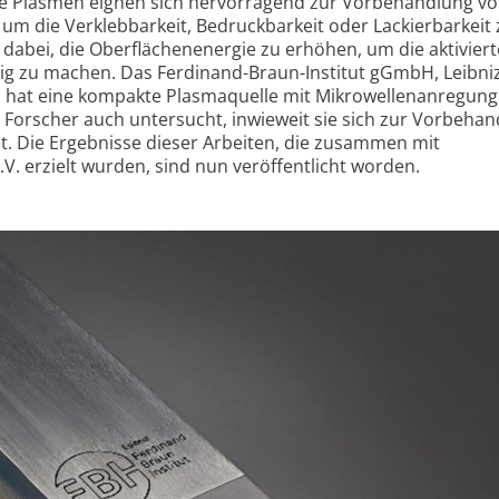
e Plasmen eignen sich hervorragend zur Vorbehandlung v
um die Verklebbarkeit, Bedruck­barkeit oder Lackier­barkeit 
t dabei, die Oberflächenenergie zu erhöhen, um die aktiviert
hig zu machen. Das Ferdinand-Braun-Institut gGmbH, Leibniz
 hat eine kompakte Plasmaquelle mit Mikro­wellen­anregun
e Forscher auch untersucht, inwieweit sie sich zur Vorbeha
et. Die Ergebnisse dieser Arbeiten, die zusammen mit
V. erzielt wurden, sind nun veröffentlicht worden.