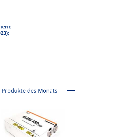
heric
023);
Produkte des Monats