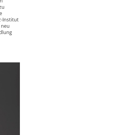
on
zu
e
-Institut
g neu
ndlung