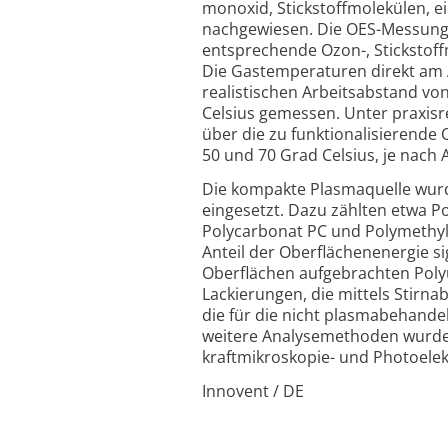
monoxid, Stickstoff­molekülen, 
nachgewiesen. Die OES-Messung
entsprechende Ozon-, Stickstof
Die Gastemperaturen direkt am A
realistischen Arbeitsabstand vo
Celsius gemessen. Unter praxisr
über die zu funktionalisierende
50 und 70 Grad Celsius, je nach
Die kompakte Plasmaquelle wur
eingesetzt. Dazu zählten etwa P
Polycarbonat PC und Polymethyl
Anteil der Oberflächen­energie si
Oberflächen aufgebrachten Poly­u
Lackierungen, die mittels Stirn
die für die nicht plasmabehand
weitere Analysemethoden wurden
kraftmikroskopie- und Photo­ele
Innovent / DE