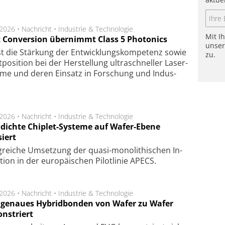
.2026 •
Nachricht
•
Industrie & Technologie
Mit I
t Conversion übernimmt Class 5 Photonics
unse
ist die Stär­kung der Ent­wick­lungs­kom­pe­tenz sowie
zu.
po­si­tion bei der Her­stel­lung ul­tra­schnel­ler Laser­
e­me und de­ren Ein­satz in For­schung und In­dus­
.2026 •
Nachricht
•
Industrie & Technologie
dichte Chiplet-Systeme auf Wafer-Ebene
siert
lg­rei­che Um­set­zung der quasi-mono­li­thi­schen In­
­tion in der eu­ro­pä­i­schen Pi­lot­li­nie APECS.
.2026 •
Nachricht
•
Industrie & Technologie
genaues Hybridbonden von Wafer zu Wafer
nstriert