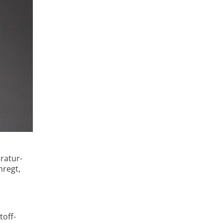
ratur-
nregt,
toff­