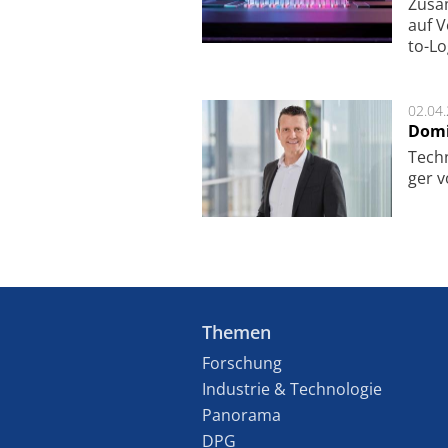
Zu­sa
auf V
to-Lo
02.04
Domi
Techn
ger v
Themen
Forschung
Industrie & Technologie
Panorama
DPG