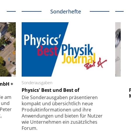
Sonderhefte
 GmbH
Sonderausgaben
SmarAct GmbH
GmbH +
uper-
Physics' Best und Best of
Elektronenmikroskopie auf
Fe
hanismus
kleinstem Raum
Mu
de am
Die Sonder­ausgaben präsentieren
- und
kompakt und übersichtlich neue
 Peter
Produkt­informationen und ihre
,
Anwendungen und bieten für Nutzer
wie Unternehmen ein zusätzliches
Forum.