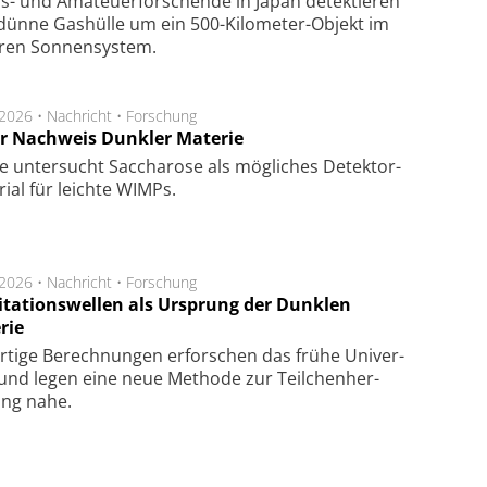
s- und Ama­teuer­for­schen­de in Japan de­tek­tie­ren
dün­ne Gas­hül­le um ein 500-Kilo­meter-Objekt im
­ren Son­nen­sys­tem.
.2026 •
Nachricht
•
Forschung
r Nachweis Dunkler Materie
e unter­sucht Saccha­ro­se als mög­li­ches De­tek­tor­
­rial für leich­te WIMPs.
.2026 •
Nachricht
•
Forschung
itationswellen als Ursprung der Dunklen
rie
rtige Be­rech­nung­en er­for­schen das frü­he Uni­ver­
nd legen eine neue Me­tho­de zur Teil­chen­her­
lung nahe.