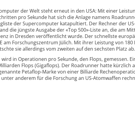
omputer der Welt steht erneut in den USA: Mit einer Leistu
schritten pro Sekunde hat sich die Anlage namens Roadrunn
ngliste der Supercomputer katapultiert. Der Rechner der US
and die jüngste Ausgabe der «Top 500»-Liste an, die am Mi
nz in Dresden veröffentlicht wurde. Der schnellste europä
E am Forschungszentrum Jülich. Mit ihrer Leistung von 180 
schte sie allerdings vom zweiten auf den sechsten Platz ab
 wird in Operationen pro Sekunde, den Flops, gemessen. Ei
lliarden Flops (Gigaflops). Der Roadrunner hatte kürzlich a
genannte Petaflop-Marke von einer Billiarde Rechenoperat
ig unter anderem für die Forschung an US-Atomwaffen rech