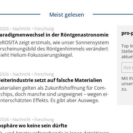
Meist gelesen
.2026 •
Nachricht
•
Forschung
pro-
Paradigmenwechsel in der Röntgenastronomie
ROSITA zeigt erst­mals, wie unser Son­nen­sys­tem
Top M
r­schei­nungs­bild des Rönt­gen­him­mels ver­än­dert
Stell
ieht Helium-Fokus­sie­rungs­ke­gel.
aktue
.2026 •
Nachricht
•
Forschung
Mit I
eiterindustrie setzt auf falsche Materialien
unse
te­ri­a­li­en gel­ten als Zu­kunfts­hoff­nung für Com­
zu.
r­chips, doch man­che sind un­ge­eig­net – we­gen ei­
n­ter­schätz­ten Ef­fekts. Es gibt aber Aus­we­ge.
.2026 •
Nachricht
•
Forschung
sphäre wo keine sein dürfte