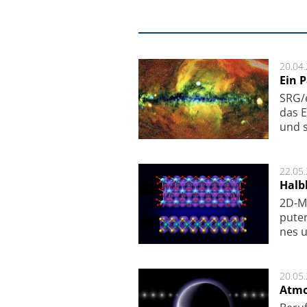
20.04
Ein 
SRG/e
das E
und s
22.05
Halbl
2D-Ma
pu­te
nes u
20.05
Atmo