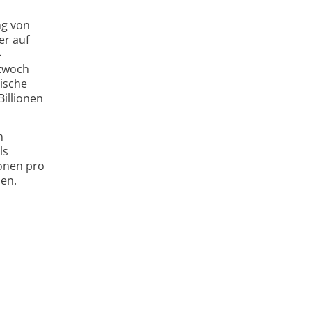
ng von
er auf
-
ttwoch
ische
Billionen
.
n
ls
ionen pro
nen.