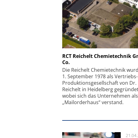
Schäfter + Kirchhoff
RCT Reichelt Chemietechnik 
Co.
Faserkoppler mit S
Feinfokussierungsmec
Die Reichelt Chemietechnik wur
1. September 1978 als Vertriebs
Produktionsgesellschaft von Dr.
Reichelt in Heidelberg gegründet
wobei sich das Unternehmen als
„Mailorderhaus“ verstand.
21.04