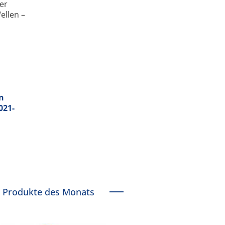
er
ellen –
n
021-
Produkte des Monats