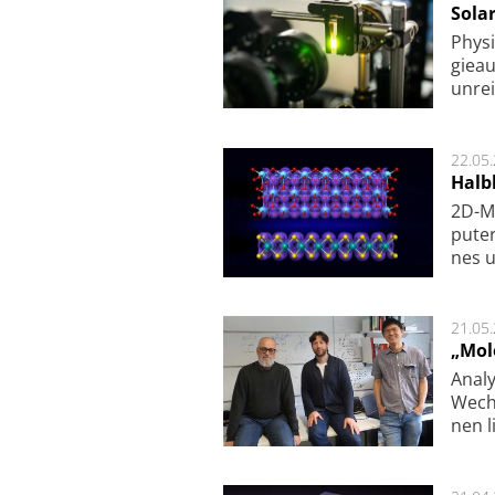
Sola
Physi
gie­a
unrei
22.05
Halbl
2D-Ma
pu­te
nes u
21.05
„Mol
Analy
Wech­
nen l