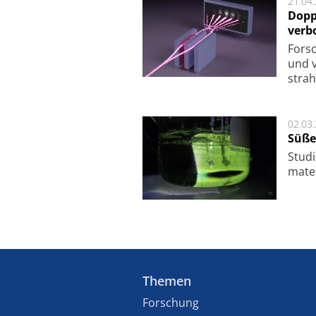
21.04
Dopp
verb
For­sc
und v
strah
02.03
Süße
Studi
ma­te
Themen
Forschung