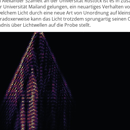
 Alexander Szameit an der Universität Rostock ist es in Z
r Universität Mailand gelungen, ein neu­artiges Verhalten v
welchem Licht durch eine neue Art von Unordnung auf klein
radoxer­weise kann das Licht trotzdem sprungartig seinen 
dnis über Lichtwellen auf die Probe stellt.