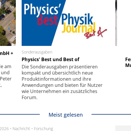
 GmbH
Sonderausgaben
SmarAct GmbH
GmbH +
uper-
Physics' Best und Best of
Elektronenmikroskopie auf
Fem
hanismus
kleinstem Raum
Mu
de am
Die Sonder­ausgaben präsentieren
- und
kompakt und übersichtlich neue
 Peter
Produkt­informationen und ihre
,
Anwendungen und bieten für Nutzer
wie Unternehmen ein zusätzliches
Forum.
Meist gelesen
.2026 •
Nachricht
•
Forschung