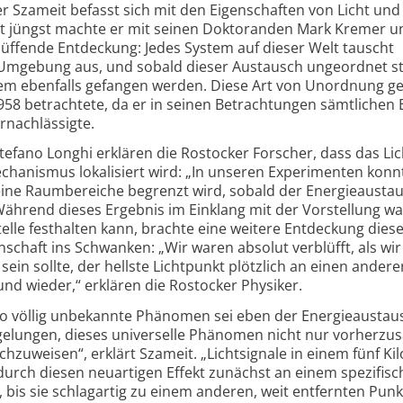
r Szameit befasst sich mit den Eigenschaften von Licht und
st jüngst machte er mit seinen Doktoranden Mark Kremer u
f­fende Entdeckung: Jedes System auf dieser Welt tauscht
 Umgebung aus, und sobald dieser Austausch ungeordnet st
stem ebenfalls gefangen werden. Diese Art von Unordnung g
58 betrachtete, da er in seinen Betrach­tungen sämtlichen 
nach­lässigte.
fano Longhi erklären die Rostocker Forscher, dass das Lic
echanismus loka­lisiert wird: „In unseren Experimenten konn
leine Raum­bereiche begrenzt wird, sobald der Energie­austa
ährend dieses Ergebnis im Einklang mit der Vorstellung wa
lle festhalten kann, brachte eine weitere Entdeckung dies
­schaft ins Schwanken: „Wir waren absolut verblüfft, als wir
ein sollte, der hellste Lichtpunkt plötzlich an einen andere
nd wieder,“ erklären die Rostocker Physiker.
ato völlig unbekannte Phänomen sei eben der Energie­austau
elungen, dieses univer­selle Phänomen nicht nur vorherzu
chzuweisen“, erklärt Szameit. „Licht­signale in einem fünf Ki
urch diesen neuartigen Effekt zunächst an einem spezifis
 bis sie schlagartig zu einem anderen, weit entfernten Punk