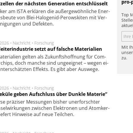
pro-
rzellen der nächsten Generation entschlüsselt
ker am ISTA er­klä­ren die außer­ge­wöhn­li­che Ener­
Top M
us­beu­te von Blei-Halo­ge­nid-Perows­ki­ten mit Ver­
Stell
­ni­gung­en und De­fek­ten.
aktue
.2026 •
Nachricht
•
Forschung
Mit I
eiterindustrie setzt auf falsche Materialien
unse
te­ri­a­li­en gel­ten als Zu­kunfts­hoff­nung für Com­
zu.
r­chips, doch man­che sind un­ge­eig­net – we­gen ei­
n­ter­schätz­ten Ef­fekts. Es gibt aber Aus­we­ge.
.2026 •
Nachricht
•
Forschung
eküle geben Aufschluss über Dunkle Materie“
se prä­zi­ser Mes­sung­en bis­her un­er­for­schter
sel­wir­kung­en zwi­schen Elek­tro­nen und Atom­ker­
ie­fert Hin­wei­se auf neue Teil­chen.