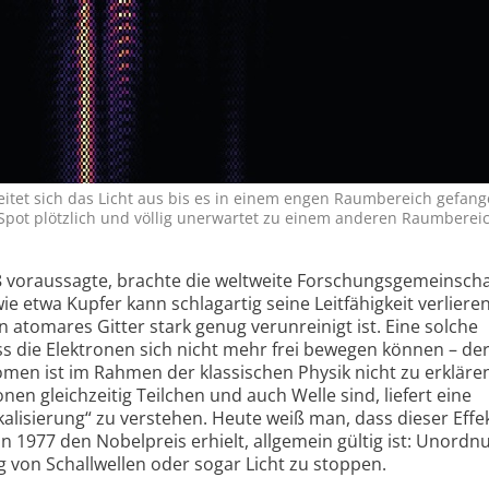
eitet sich das Licht aus bis es in einem engen Raum­bereich gefang
 Spot plötzlich und völlig uner­wartet zu einem anderen Raum­bereich
 voraussagte, brachte die weltweite Forschungs­gemeinscha
ie etwa Kupfer kann schlag­artig seine Leit­fähigkeit verlier
 atomares Gitter stark genug verunreinigt ist. Eine solche
s die Elektronen sich nicht mehr frei bewegen können – de
omen ist im Rahmen der klassischen Physik nicht zu erkläre
nen gleich­zeitig Teilchen und auch Welle sind, liefert eine
a­lisierung“ zu verstehen. Heute weiß man, dass dieser Effek
 1977 den Nobelpreis erhielt, allgemein gültig ist: Unordnu
g von Schallwellen oder sogar Licht zu stoppen.