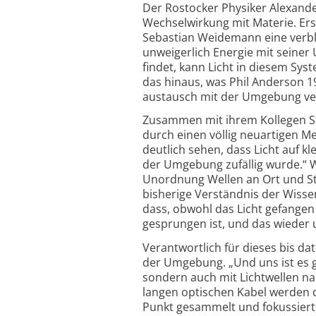
Der Rostocker Physiker Alexande
Wechselwirkung mit Materie. Er
Sebastian Weidemann eine verblü
unweigerlich Energie mit seiner
findet, kann Licht in diesem Sy
das hinaus, was Phil Anderson 19
austausch mit der Umgebung ver
Zusammen mit ihrem Kollegen Ste
durch einen völlig neu­artigen M
deutlich sehen, dass Licht auf k
der Umgebung zufällig wurde.“ W
Unordnung Wellen an Ort und Ste
bisherige Verständnis der Wissen
dass, obwohl das Licht gefangen s
gesprungen ist, und das wieder u
Verant­wortlich für dieses bis d
der Umgebung. „Und uns ist es g
sondern auch mit Licht­wellen na
langen optischen Kabel werden d
Punkt gesammelt und fokussiert,