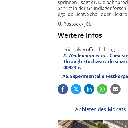
springen“, sagt er. Die bahn­br
Schritt in der Grundlagen­forsc
egal ob Licht, Schall oder Elekt
U. Rostock / JOL
Weitere Infos
Originalveröffentlichung
S. Weidemann et al.:
Coexiste
through stochastic dissipati
00823-w
AG Experimentelle Festkörpe
Anbieter des Monats