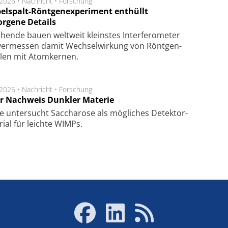
.2026 •
Nachricht
•
Forschung
elspalt-Röntgenexperiment enthüllt
orgene Details
hen­de bau­en welt­weit kleins­tes In­ter­fe­ro­me­ter
er­mes­sen da­mit Wech­sel­wir­kung von Rönt­gen­
­len mit Atom­ker­nen.
.2026 •
Nachricht
•
Forschung
r Nachweis Dunkler Materie
e unter­sucht Saccha­ro­se als mög­li­ches De­tek­tor­
­rial für leich­te WIMPs.