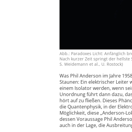
Abb.: Paradoxes Licht: Anfänglich br
Nach kurzer Zeit springt der hellste
S. Weidemann et al., U. Rostock)
Was Phil Anderson im Jahre 1958
Staunen: Ein elektrischer Leiter w
einem Isolator werden, wenn sein
Unordnung führt dann dazu, das
hört auf zu fließen. Dieses Phän
die Quantenphysik, in der Elektro
Möglichkeit, diese „Anderson-Lok
dessen Voraus­sage Phil Anderson
auch in der Lage, die Ausbreitun