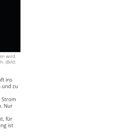
en wird.
. (Bild:
ft ins
en und zu
r Strom
n. Nur
t, für
ng ist