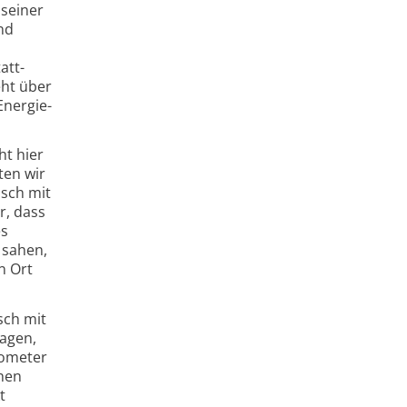
 seiner
nd
att­
eht über
Energie­
ht hier
ten wir
usch mit
r, dass
es
 sahen,
n Ort
sch mit
sagen,
lometer
chen
t