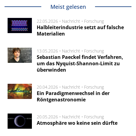
Meist gelesen
22.05.2026 •
Nachricht
•
Forschung
Halbleiterindustrie setzt auf falsche
Materialien
13.05.2026 •
Nachricht
•
Forschung
Sebastian Paeckel findet Verfahren,
um das Nyquist-Shannon-Limit zu
überwinden
20.04.2026 •
Nachricht
•
Forschung
Ein Paradigmenwechsel in der
Röntgenastronomie
20.05.2026 •
Nachricht
•
Forschung
Atmosphäre wo keine sein dürfte