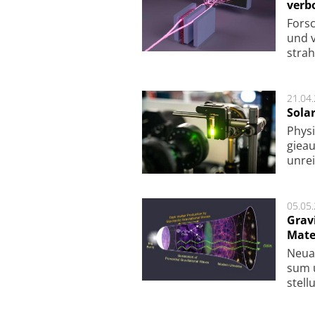
verb
For­sc
und v
strah
21.04
Sola
Physi
gie­a
unrei
05.05
Grav
Mate
Neu­a
sum u
stel­