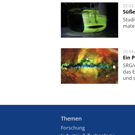
02.03
Süße
Studi
ma­te
20.04
Ein 
SRG/e
das E
und s
Themen
Forschung