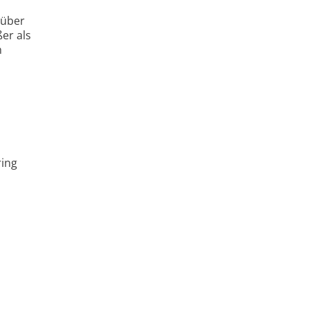
 über
er als
h
ring