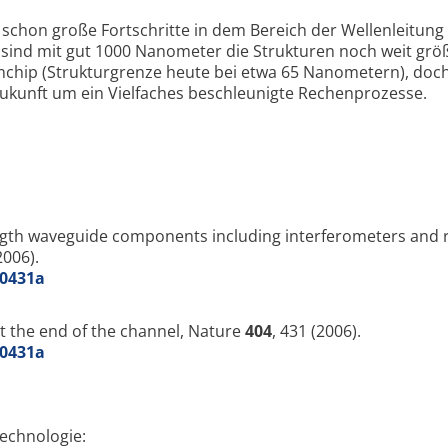
 schon große Fortschritte in dem Bereich der Wellenleitung
sind mit gut 1000 Nanometer die Strukturen noch weit größ
umchip (Strukturgrenze heute bei etwa 65 Nanometern), doc
ukunft um ein Vielfaches beschleunigte Rechenprozesse.
th waveguide components including interferometers and 
2006).
40431a
at the end of the channel, Nature
404
, 431 (2006).
40431a
echnologie: