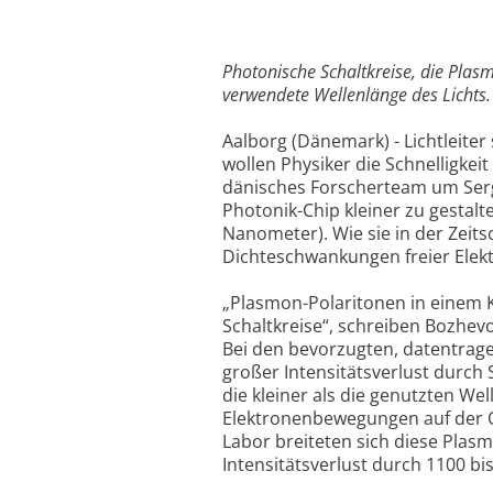
Photonische Schaltkreise, die Plasm
verwendete Wellenlänge des Lichts.
Aalborg (Dänemark) - Lichtleiter
wollen Physiker die Schnelligkei
dänisches Forscherteam um Serge
Photonik-Chip kleiner zu gestalt
Nanometer). Wie sie in der Zeits
Dichteschwankungen freier Elekt
„Plasmon-Polaritonen in einem K
Schaltkreise“, schreiben Bozhev
Bei den bevorzugten, datentrag
großer Intensitätsverlust durch 
die kleiner als die genutzten W
Elektronenbewegungen auf der O
Labor breiteten sich diese Pla
Intensitätsverlust durch 1100 b