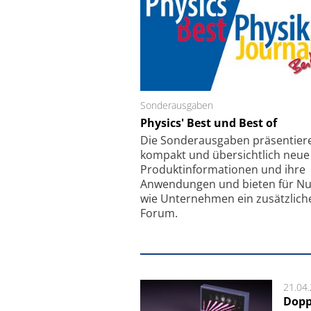
Sonderausgaben
Schäfter + Kirchhoff
Physics' Best und Best of
Faserkoppler mit S
Feinfokussierungsmec
Die Sonder­ausgaben präsentier
kompakt und übersichtlich neue
Produkt­informationen und ihre
Anwendungen und bieten für Nu
wie Unternehmen ein zusätzlich
Forum.
21.04
Dopp