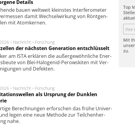
orgene Details
Top M
hen­de bau­en welt­weit kleins­tes In­ter­fe­ro­me­ter
Stell
er­mes­sen da­mit Wech­sel­wir­kung von Rönt­gen­
aktue
­len mit Atom­ker­nen.
Mit I
.2026 •
Nachricht
•
Forschung
unse
rzellen der nächsten Generation entschlüsselt
zu.
ker am ISTA er­klä­ren die außer­ge­wöhn­li­che Ener­
us­beu­te von Blei-Halo­ge­nid-Perows­ki­ten mit Ver­
­ni­gung­en und De­fek­ten.
.2026 •
Nachricht
•
Forschung
itationswellen als Ursprung der Dunklen
rie
rtige Be­rech­nung­en er­for­schen das frü­he Uni­ver­
nd legen eine neue Me­tho­de zur Teil­chen­her­
lung nahe.