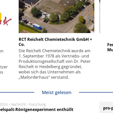
 GmbH
SmarAct GmbH
RCT Reichelt Chemietechnik GmbH +
Co.
uper-
Elektronenmikroskopie auf
Fem
hanismus
kleinstem Raum
Mu
Die Reichelt Chemietechnik wurde am
en
1. September 1978 als Vertriebs- und
Produktionsgesellschaft von Dr. Peter
Reichelt in Heidelberg gegründet,
tzer
wobei sich das Unternehmen als
es
„Mailorderhaus“ verstand.
Meist gelesen
.2026 •
Nachricht
•
Forschung
pro-
elspalt-Röntgenexperiment enthüllt