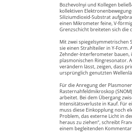
Bozhevolnyi und Kollegen beließ
kollektiven Elektronenbewegunge
Siliziumdioxid-Substrat aufgebra
einen Mikrometer feine, V-förmig
Grenzschicht breiteten sich die 
Mit zwei spiegelsymmetrischen S
sie einen Strahlteiler in Y-Form.
Zehnder-Interferometer bauen, i
plasmonischen Ringresonator. Al
verändern lässt, zeigen, dass pr
ursprünglich genutzten Wellenl
Für die Anregung der Plasmonen
Rasternahfeldmikroskop (SNOM)
arbeitet. Bei dem Übergang zwi
Intensitätsverluste in Kauf. Für
muss diese Einkopplung noch ele
Problem, das externe Licht in 
heraus zu ziehen“, schreibt Fran
einem begleitenden Kommentar