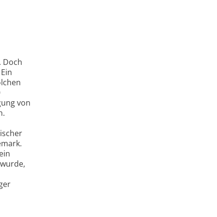
h. Doch
 Ein
olchen
0
egung von
n.
ischer
emark.
ein
 wurde,
ger