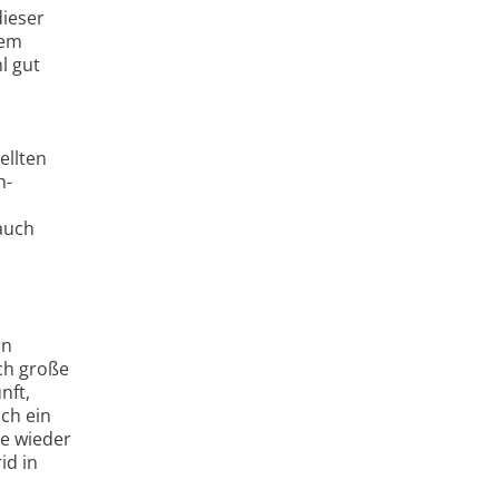
dieser
nem
l gut
ellten
h-
auch
rn
ch große
nft,
ch ein
de wieder
id in