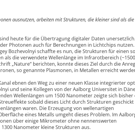
onen ausnutzen, arbeiten mit Strukturen, die kleiner sind als die
 sind heute für die Übertragung digitaler Daten unersetzlic
t der Photonen auch für Berechnungen in Lichtchips nutzen.
y Bozhevolnyi schaffte es nun, die Strukturen für einen s
en als die verwendete Wellenlänge im Infrarotbereich (~150
chrift „Nature“ berichten, konnte dieses Ziel durch die Anr
ronen, so genannte Plasmonen, in Metallen erreicht werde
anal ebnen den Weg zu einer neuen Klasse integrierter opt
olnyi und seine Kollegen von der Aalborg Universitet in Dän
enden Wellenlängen um 1500 Nanometer zeigte sich bisher 
Streueffekte sobald dieses Licht durch Strukturen geschickt
ellenlängen waren. Die Erzeugung von wellenartigen
berfläche eines Metalls umgeht dieses Problem. Im Aalbor
smonen über einige Mikrometer ohne nennenswerten
is 1300 Nanometer kleine Strukturen aus.