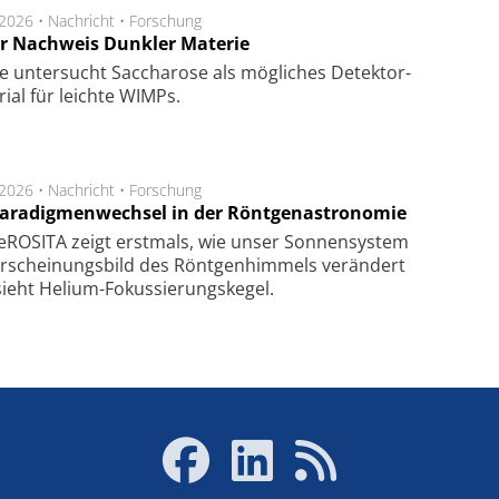
.2026 •
Nachricht
•
Forschung
r Nachweis Dunkler Materie
e unter­sucht Saccha­ro­se als mög­li­ches De­tek­tor­
­rial für leich­te WIMPs.
.2026 •
Nachricht
•
Forschung
Paradigmenwechsel in der Röntgenastronomie
ROSITA zeigt erst­mals, wie unser Son­nen­sys­tem
r­schei­nungs­bild des Rönt­gen­him­mels ver­än­dert
ieht Helium-Fokus­sie­rungs­ke­gel.