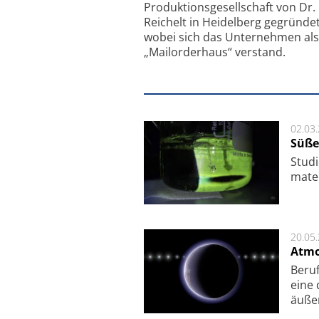
Produktionsgesellschaft von Dr.
Reichelt in Heidelberg gegründet
wobei sich das Unternehmen als
„Mailorderhaus“ verstand.
02.03
Süße
Studi
ma­te
20.05
Atmo
Beruf
eine 
äu­ße