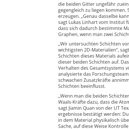
die beiden Gitter ungefähr zuei
gegengleich zu liegen kommen. S
erzeugen. „Genau dasselbe kann
sagt Lukas Linhart vom Institut 
dass sich dadurch bestimmte Ma
Graphen, wenn man zwei Schichte
„Wir untersuchten Schichten von
wichtigsten 2D-Materialien“, sag
Schichten dieses Materials aufe
dieser beiden Schichten auf. Das
Verhalten des Gesamt­systems vö
analysierte das Forschungsteam,
schwachen Zusatz­kräfte annimm
Schichten beeinflusst.
„Wenn man die beiden Schichten
Waals-Kräfte dazu, dass die Atom
sagt Jiamin Quan von der UT Tex
ergebnisse bestätigt werden: Du
in dem Material physikalisch über
Sache, auf diese Weise Kontroll