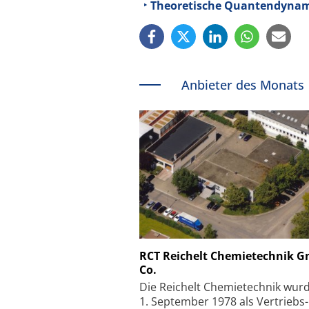
Theoretische Quantendynamik
Anbieter des Monats
Schäfter + Kirchhoff
RCT Reichelt Chemietechnik 
Co.
Faserkoppler mit S
Feinfokussierungsmec
Die Reichelt Chemietechnik wur
1. September 1978 als Vertriebs