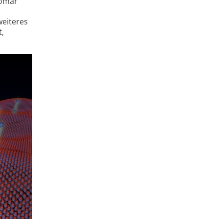
tomar
weiteres
t,