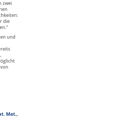
n zwei
chen
hkeiten:
r die
en.“
nen und
reits
,
öglicht
 von
t. Mat.,