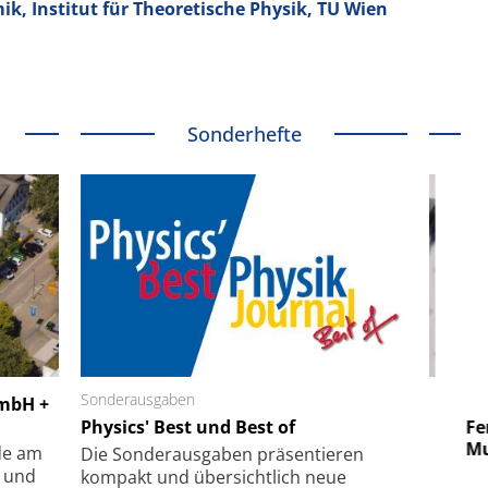
, Institut für Theoretische Physik, TU Wien
Sonderhefte
 GmbH
Sonderausgaben
SmarAct GmbH
GmbH +
uper-
Physics' Best und Best of
Elektronenmikroskopie auf
Fem
hanismus
kleinstem Raum
Mu
de am
Die Sonder­ausgaben präsentieren
- und
kompakt und übersichtlich neue