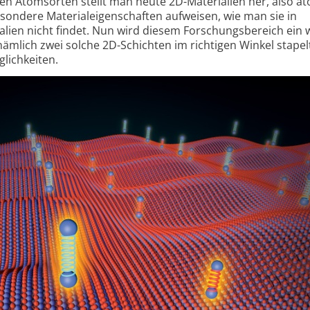
hen Atomsorten stellt man heute 2D-Materialien her, also a
sondere Material­eigenschaften aufweisen, wie man sie in
lien nicht findet. Nun wird diesem Forschungs­bereich ein 
ämlich zwei solche 2D-Schichten im richtigen Winkel stapel
ich­keiten.