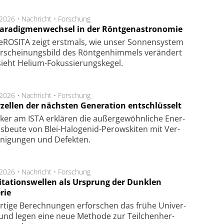
.2026 •
Nachricht
•
Forschung
Paradigmenwechsel in der Röntgenastronomie
ROSITA zeigt erst­mals, wie unser Son­nen­sys­tem
r­schei­nungs­bild des Rönt­gen­him­mels ver­än­dert
ieht Helium-Fokus­sie­rungs­ke­gel.
.2026 •
Nachricht
•
Forschung
rzellen der nächsten Generation entschlüsselt
ker am ISTA er­klä­ren die außer­ge­wöhn­li­che Ener­
us­beu­te von Blei-Halo­ge­nid-Perows­ki­ten mit Ver­
­ni­gung­en und De­fek­ten.
.2026 •
Nachricht
•
Forschung
itationswellen als Ursprung der Dunklen
rie
rtige Be­rech­nung­en er­for­schen das frü­he Uni­ver­
nd legen eine neue Me­tho­de zur Teil­chen­her­