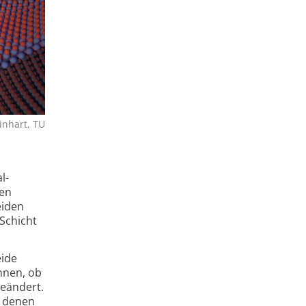
inhart, TU
l­
gen
eiden
Schicht
eide
nnen, ob
geändert.
n denen