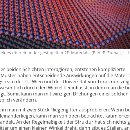
 eines übereinander gestapelten 2D-Materials. (Bild: E. Zumalt, L. L
der beiden Schichten interagieren, entstehen komplizierte
 Muster haben entscheidende Auswirkungen auf die Materia
gs­team der TU Wien und der Universität von Texas nun zei
esentlich durch den Winkel beeinflusst, in dem man die b
legt. Somit kann man mit winzigen Drehungen einer solchen 
eblich verändern.
nn man mit zwei Stück Fliegengitter ausprobieren: Wenn b
ufeinander­liegen, kann man von oben betrachtet kaum erke
andelt. An der Regel­mäßigkeit der Struktur hat sich nichts 
ter um einen kleinen Winkel dreht, dann gibt es Stellen, a