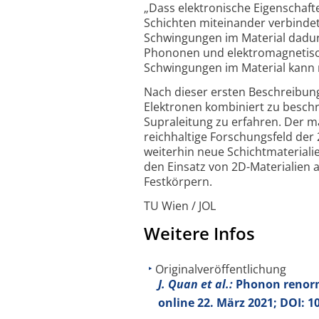
„Dass elektronische Eigen­schaf
Schichten miteinander verbinde
Schwingungen im Material dadur
Phononen und elektro­magnetisc
Schwingungen im Material kann ma
Nach dieser ersten Beschreibun
Elektronen kombiniert zu besch
Supraleitung zu erfahren. Der ma
reichhaltige Forschungs­feld der
weiterhin neue Schicht­material
den Einsatz von 2D-Materialien 
Festkörpern.
TU Wien / JOL
Weitere Infos
Originalveröffentlichung
J. Quan et al.:
Phonon renorm
online 22. März 2021; DOI: 1