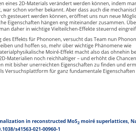
ten eines 2D-Materials verändert werden können, indem ma
t, war schon vorher bekannt. Aber dass auch die mechanis
ch gesteuert werden können, eröffnet uns nun neue Möglic
he Eigen­schaften hängen eng miteinander zusammen. Übe
n daher in wichtige Viel­teilchen-Effekte steuernd eingreif
g des Effekts für Phononen, versucht das Team nun Phono
reiben und hoffen so, mehr über wichtige Phänomene wie
terial­physikalische Moiré-Effekt macht also das ohnehin be
 2D-Materialien noch reichhaltiger – und erhöht die Chancen
ien mit bisher unerreichten Eigenschaften zu finden und erm
als Versuchs­plattform für ganz funda­mentale Eigenschaften
alization in reconstructed MoS
moiré superlattices, Na
2
0.1038/s41563-021-00960-1