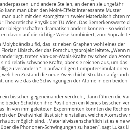
nander­passen, und andere Stellen, an denen sie ungefähr
o kann man über den Moiré-Effekt interes­sante Muster
 man auch mit den Atomgittern zweier Materialschichten 
für Theoretische Physik der TU Wien. Das Bemerkens­werte da
terial­eigenschaften dramatisch ändern können – so wird e
n davon auf die richtige Weise kombiniert, zum Supraleite
 Molybdän­disulfid, das ist neben Graphen wohl eines der
t Florian Libisch, der das Forschungs­projekt leitete. „Wenn
inander­legt, treten Van-der-Waals-Kräfte zwischen den Ato
 sind relativ schwache Kräfte, aber sie reichen aus, um das
llig zu verändern.“ In aufwändigen Computer­simulationen
 welchen Zustand die neue Zweischicht-Struktur aufgrund 
t, und wie das die Schwingungen der Atome in den beiden
 ein bisschen gegeneinander verdreht, dann führen die Va
e beider Schichten ihre Positionen ein kleines bisschen ve
as. In von ihm geleiteten Experimenten konnten die Rechen
rch den Drehwinkel lässt sich einstellen, welche Atomschw
haupt möglich sind. „Material­wissenschaftlich ist es eine w
e über die Phononen-Schwingungen zu haben“, sagt Lukas L