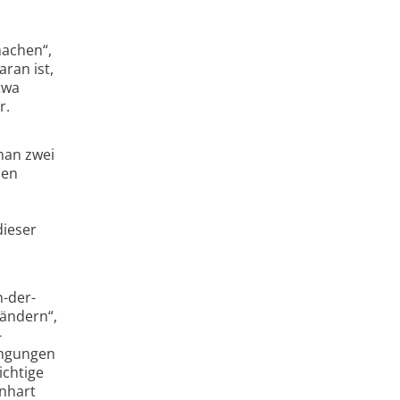
machen“,
ran ist,
twa
r.
 man zwei
men
dieser
n-der-
rändern“,
­
ingungen
ichtige
inhart