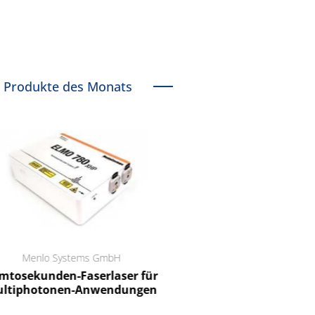
Produkte des Monats
Menlo Systems GmbH
RCT Reichelt Chemietechnik
tosekunden-Faserlaser für
Ein Unternehmen für I
ltiphotonen-Anwendungen