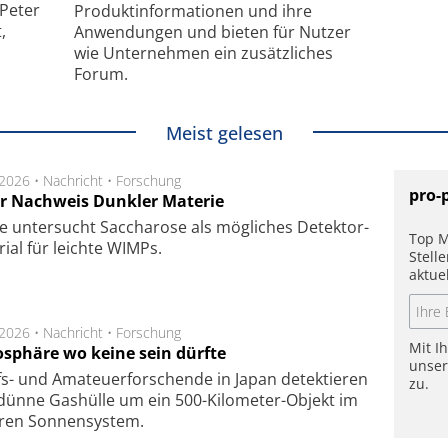
 Peter
Produkt­informationen und ihre
,
Anwendungen und bieten für Nutzer
wie Unternehmen ein zusätzliches
Forum.
Meist gelesen
.2026 •
Nachricht
•
Forschung
pro-
r Nachweis Dunkler Materie
e unter­sucht Saccha­ro­se als mög­li­ches De­tek­tor­
Top M
­rial für leich­te WIMPs.
Stell
aktue
.2026 •
Nachricht
•
Forschung
Mit I
sphäre wo keine sein dürfte
unse
s- und Ama­teuer­for­schen­de in Japan de­tek­tie­ren
zu.
dün­ne Gas­hül­le um ein 500-Kilo­meter-Objekt im
­ren Son­nen­sys­tem.