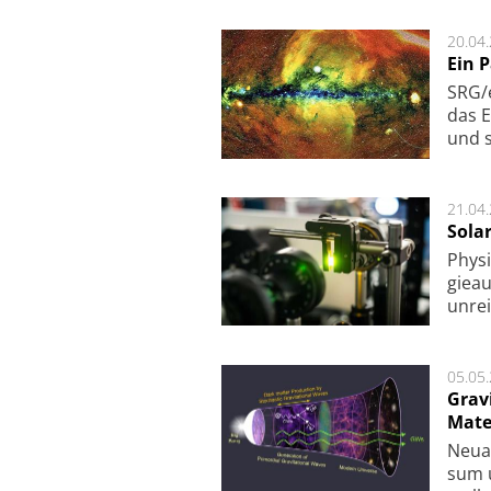
20.04
Ein 
SRG/e
das E
und s
21.04
Sola
Physi
gie­a
unrei
05.05
Grav
Mate
Neu­a
sum u