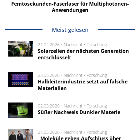
Femtosekunden-Faserlaser für Multiphotonen-
Anwendungen
Meist gelesen
21.04.2026 •
Nachricht
•
Forschung
Solarzellen der nächsten Generation
entschlüsselt
22.05.2026 •
Nachricht
•
Forschung
Halbleiterindustrie setzt auf falsche
Materialien
02.03.2026 •
Nachricht
•
Forschung
Süßer Nachweis Dunkler Materie
21.05.2026 •
Nachricht
•
Forschung
„Moleküle geben Aufschluss über