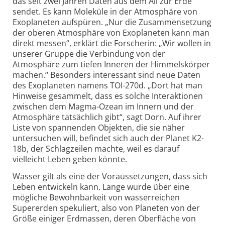
das seit zwei Jahren Daten aus dem All zur Erde
sendet. Es kann Moleküle in der Atmo­sphäre von
Exoplaneten aufspüren. „Nur die Zusammensetzung
der oberen Atmosphäre von Exoplaneten kann man
direkt messen“, erklärt die Forscherin: „Wir wollen in
unserer Gruppe die Verbindung von der
Atmosphäre zum tiefen Inneren der Himmels­körper
machen.“ Besonders interessant sind neue Daten
des Exoplaneten namens TOI-270d. „Dort hat man
Hinweise gesammelt, dass es solche Inter­aktionen
zwischen dem Magma-Ozean im Innern und der
Atmo­sphäre tatsächlich gibt“, sagt Dorn. Auf ihrer
Liste von spannenden Objekten, die sie näher
untersuchen will, befindet sich auch der Planet K2-
18b, der Schlag­zeilen machte, weil es darauf
vielleicht Leben geben könnte.
Wasser gilt als eine der Voraus­setzungen, dass sich
Leben entwickeln kann. Lange wurde über eine
mögliche Bewohnbarkeit von wasserreichen
Supererden spekuliert, also von Planeten von der
Größe einiger Erdmassen, deren Oberfläche von