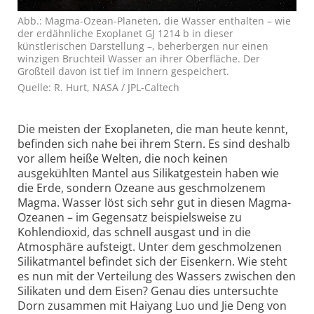
Abb.: Magma-Ozean-Planeten, die Wasser enthalten – wie
der erdähnliche Exoplanet GJ 1214 b in dieser
künstlerischen Darstellung –, beherbergen nur einen
winzigen Bruchteil Wasser an ihrer Oberfläche. Der
Großteil davon ist tief im Innern gespeichert.
Quelle: R. Hurt, NASA / JPL-Caltech
Die meisten der Exoplaneten, die man heute kennt,
befinden sich nahe bei ihrem Stern. Es sind deshalb
vor allem heiße Welten, die noch keinen
ausgekühlten Mantel aus Silikat­gestein haben wie
die Erde, sondern Ozeane aus geschmolzenem
Magma. Wasser löst sich sehr gut in diesen Magma-
Ozeanen – im Gegensatz beispiels­weise zu
Kohlendioxid, das schnell ausgast und in die
Atmosphäre aufsteigt. Unter dem geschmolzenen
Silikat­mantel befindet sich der Eisenkern. Wie steht
es nun mit der Verteilung des Wassers zwischen den
Silikaten und dem Eisen? Genau dies untersuchte
Dorn zusammen mit Haiyang Luo und Jie Deng von