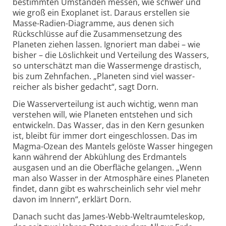
bestimmten Umständen messen, wie schwer und
wie groß ein Exoplanet ist. Daraus erstellen sie
Masse-Radien-Diagramme, aus denen sich
Rückschlüsse auf die Zusammen­setzung des
Planeten ziehen lassen. Ignoriert man dabei – wie
bisher – die Löslichkeit und Verteilung des Wassers,
so unterschätzt man die Wassermenge drastisch,
bis zum Zehnfachen. „Planeten sind viel wasser­
reicher als bisher gedacht“, sagt Dorn.
Die Wasserverteilung ist auch wichtig, wenn man
verstehen will, wie Planeten entstehen und sich
entwickeln. Das Wasser, das in den Kern gesunken
ist, bleibt für immer dort einge­schlossen. Das im
Magma-Ozean des Mantels gelöste Wasser hingegen
kann während der Abkühlung des Erdmantels
ausgasen und an die Oberfläche gelangen. „Wenn
man also Wasser in der Atmosphäre eines Planeten
findet, dann gibt es wahr­scheinlich sehr viel mehr
davon im Innern“, erklärt Dorn.
Danach sucht
das James-Webb-Weltraum­teleskop,