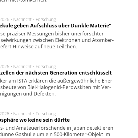
.2026 •
Nachricht
•
Forschung
eküle geben Aufschluss über Dunkle Materie“
se prä­zi­ser Mes­sung­en bis­her un­er­for­schter
sel­wir­kung­en zwi­schen Elek­tro­nen und Atom­ker­
ie­fert Hin­wei­se auf neue Teil­chen.
.2026 •
Nachricht
•
Forschung
rzellen der nächsten Generation entschlüsselt
ker am ISTA er­klä­ren die außer­ge­wöhn­li­che Ener­
us­beu­te von Blei-Halo­ge­nid-Perows­ki­ten mit Ver­
­ni­gung­en und De­fek­ten.
.2026 •
Nachricht
•
Forschung
sphäre wo keine sein dürfte
s- und Ama­teuer­for­schen­de in Japan de­tek­tie­ren
dün­ne Gas­hül­le um ein 500-Kilo­meter-Objekt im