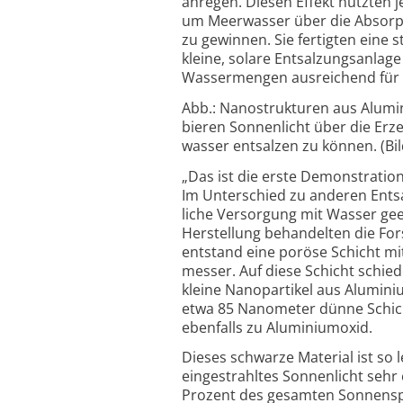
anregen. Diesen Effekt nutzten je
um Meer­wasser über die Absorpt
zu gewinnen. Sie fertigten eine 
kleine, solare Entsalzungs­anlage
Wasser­mengen aus­reichend für 
Abb.: Nanostrukturen aus Alumi
bieren Sonnen­licht über die Er­
wasser ent­salzen zu können. (Bild:
„Das ist die erste Demonstration
Im Unter­schied zu anderen Ent­s
liche Versor­gung mit Wasser gee
Her­stellung behan­delten die Fo
entstand eine poröse Schicht mi
messer. Auf diese Schicht schi
kleine Nano­partikel aus Aluminiu
etwa 85 Nano­meter dünne Schicht 
eben­falls zu Aluminium­oxid.
Dieses schwarze Material ist so 
einge­strahltes Sonnen­licht sehr
Prozent des gesamten Sonnen­sp