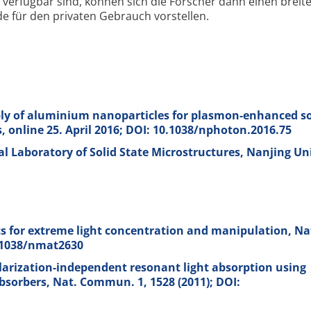
g verfüg­bar sind, können sich die Forscher dann einen breit
de für den privaten Gebrauch vor­stellen.
bly of aluminium nanoparticles for plasmon-enhanced so
, online 25. April 2016; DOI: 10.1038/nphoton.2016.75
al Laboratory of Solid State Microstructures, Nanjing Uni
s for extreme light concentration and manipulation, Na
0.1038/nmat2630
larization-independent resonant light absorption using
absorbers, Nat. Commun.
1
, 1528 (2011); DOI: