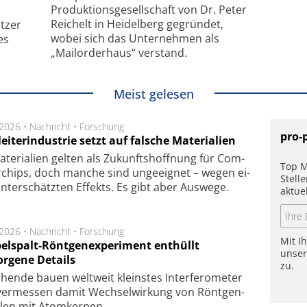
Produktionsgesellschaft von Dr. Peter
Reichelt in Heidelberg gegründet,
tzer
wobei sich das Unternehmen als
es
„Mailorderhaus“ verstand.
Meist gelesen
.2026 •
Nachricht
•
Forschung
pro-
eiterindustrie setzt auf falsche Materialien
te­ri­a­li­en gel­ten als Zu­kunfts­hoff­nung für Com­
Top M
r­chips, doch man­che sind un­ge­eig­net – we­gen ei­
Stell
n­ter­schätz­ten Ef­fekts. Es gibt aber Aus­we­ge.
aktue
.2026 •
Nachricht
•
Forschung
Mit I
elspalt-Röntgenexperiment enthüllt
unse
orgene Details
zu.
hen­de bau­en welt­weit kleins­tes In­ter­fe­ro­me­ter
er­mes­sen da­mit Wech­sel­wir­kung von Rönt­gen­
­len mit Atom­ker­nen.