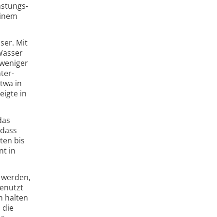
­stungs­
einem
ser. Mit
 Wasser
 weniger
ter­
etwa in
eigte in
das
 dass
ten bis
nt in
t werden,
genutzt
h halten
 die