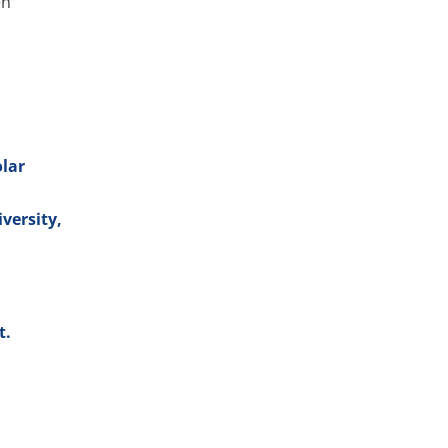
en
lar
versity,
t.