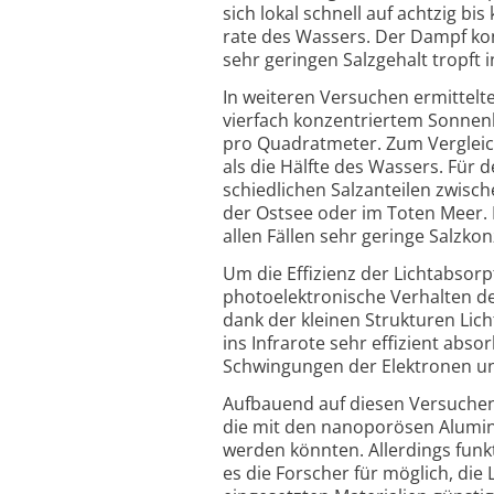
sich lokal schnell auf achtzig bi
rate des Wassers. Der Dampf kon
sehr geringen Salz­gehalt tropft i
In weiteren Versuchen ermittelte
vier­fach konzen­triertem Sonnen­
pro Quadrat­meter. Zum Verglei
als die Hälfte des Wassers. Für 
schied­lichen Salz­anteilen zwis
der Ost­see oder im Toten Meer.
allen Fällen sehr geringe Salz­ko
Um die Effizienz der Lichtabsorp
photo­elek­tro­nische Verhalten
dank der kleinen Struk­turen Lic
ins Infra­rote sehr effi­zient ab
Schwingungen der Elek­tronen un
Aufbauend auf diesen Versuchen 
die mit den nano­porösen Alumini
werden könnten. Aller­dings funk
es die Forscher für möglich, die L