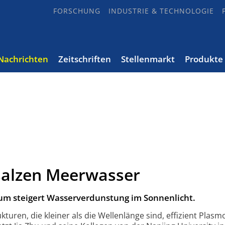
FORSCHUNG
INDUSTRIE & TECHNOLOGIE
Nachrichten
Zeitschriften
Stellenmarkt
Produkte
alzen Meerwasser
 steigert Wasser­ver­dunstung im Sonnen­licht.
uren, die kleiner als die Wellen­länge sind, effi­zient Plas