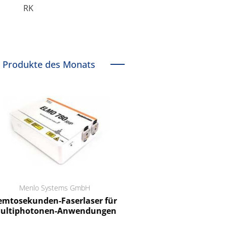
RK
Produkte des Monats
Menlo Systems GmbH
RCT Reichelt Chemietechnik
tosekunden-Faserlaser für
Ein Unternehmen für I
ltiphotonen-Anwendungen