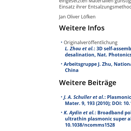
einge­setzten Materialien günsti
Einsatz ihrer Ent­salzungs­metho
Jan Oliver Löfken
Weitere Infos
Originalveröffentlichung
L. Zhou et al.
: 3D self-assem
desalination, Nat. Photonics
Arbeitsgruppe J. Zhu, Nation
China
Weitere Beiträge
J. A. Schuller et al.
: Plasmonic
Mater.
9
, 193 (2010); DOI: 1
K. Aydin et al.
: Broadband po
ultrathin plasmonic super 
10.1038/ncomms1528