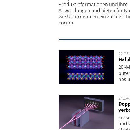
Produkt­informationen und ihre
Anwendungen und bieten für Nu
wie Unternehmen ein zusätzlich
Forum.
22.05
Halbl
2D-Ma
pu­te
nes u
21.04
Dopp
verb
For­sc
und v
strah