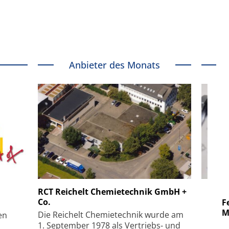
Anbieter des Monats
 GmbH
SmarAct GmbH
RCT Reichelt Chemietechnik GmbH +
Co.
uper-
Elektronenmikroskopie auf
Fem
hanismus
kleinstem Raum
Mu
Die Reichelt Chemietechnik wurde am
en
1. September 1978 als Vertriebs- und