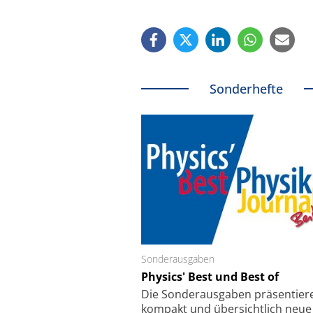
Sonderhefte
Sonderausgaben
Schäfter + Kirchhoff
Physics' Best und Best of
Faserkoppler mit S
Feinfokussierungsmec
Die Sonder­ausgaben präsentier
kompakt und übersichtlich neue