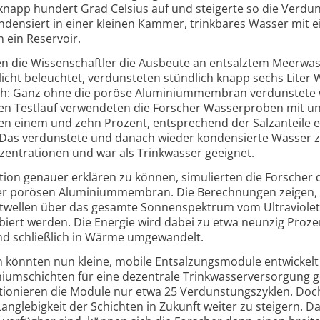
s knapp hundert Grad Celsius auf und steigerte so die Verdun
den­siert in einer kleinen Kammer, trink­bares Wasser mit 
n ein Reservoir.
n die Wissen­schaftler die Aus­beute an entsalztem Meer­was
licht beleuchtet, verduns­teten stünd­lich knapp sechs Liter
ch: Ganz ohne die poröse Aluminium­membran verdun­stete
den Test­lauf verwen­deten die Forscher Wasser­proben mit un
chen einem und zehn Prozent, ent­sprechend der Salz­anteile 
 Das verdun­stete und danach wieder konden­sierte Wasser z
nzen­tra­tionen und war als Trink­wasser geeignet.
tion genauer erklären zu können, simu­lierten die Forscher 
 der porösen Aluminium­membran. Die Berech­nungen zeigen,
ht­wellen über das gesamte Sonnen­spektrum vom Ultra­violet
sor­biert werden. Die Energie wird dabei zu etwa neunzig Proze
d schließ­lich in Wärme umge­wandelt.
könnten nun kleine, mobile Ent­salzungs­module ent­wickel
um­schichten für eine dezen­trale Trink­wasser­ver­sorgung 
tio­nieren die Module nur etwa 25 Verduns­tungs­zyklen. Doc
ang­lebig­keit der Schichten in Zukunft weiter zu steigern. Da