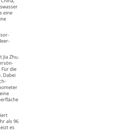
 China,
s­wasser
s eine
ine
sor­
Meer­
 Jia Zhu.
ersön­
 Für die
e. Dabei
ch­
no­meter
 eine
er­fläche
iert
hr als 96
eizt es