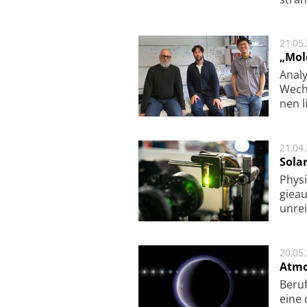
21.05
„Mol
Analy
Wech­
nen l
21.04
Sola
Physi
gie­a
unrei
20.05
Atmo
Beruf
eine 