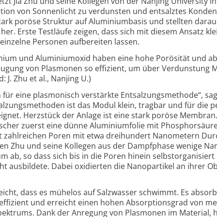
tzt Jia Zhu und seine Kollegen von der Nanjing University in
ion von Sonnen­licht zu ver­dunsten und ent­salztes Konden
stark poröse Struktur auf Aluminium­basis und stellten darau
 her. Erste Test­läufe zeigen, dass sich mit diesem Ansatz kle
einzelne Personen auf­bereiten lassen.
nium und Aluminium­oxid haben eine hohe Porö­sität und ab
zeugung von Plas­monen so effi­zient, um über Ver­duns­tung 
 J. Zhu et al., Nanjing U.)
 für eine plasmonisch verstärkte Ent­salzungs­methode“, sagt
alzungs­methoden ist das Modul klein, trag­bar und für die p
ignet. Herz­stück der Anlage ist eine stark poröse Membran.
rscher zuerst eine dünne Aluminium­folie mit Phosphor­säur
t zahl­reichen Poren mit etwa drei­hundert Nano­metern Dur
eden Zhu und seine Kollegen aus der Dampf­phase wenige Na
m ab, so dass sich bis in die Poren hinein selbst­organisiert
aus­bildete. Dabei oxi­dierten die Nano­partikel an ihrer Ob
leicht, dass es mühelos auf Salz­wasser schwimmt. Es absorb
 effi­zient und erreicht einen hohen Absor­ptions­grad von me
ektrums. Dank der Anregung von Plasmonen im Material, h