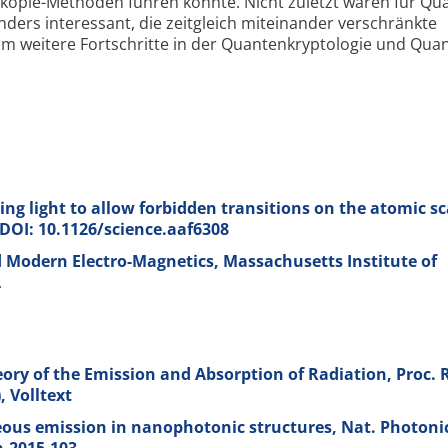
kopie-Methoden führen könnte. Nicht zuletzt wären für Qu
nders interessant, die zeitgleich miteinander verschränkte
 weitere Fortschritte in der Quanten­kryptologie und Qua
ng light to allow forbidden transitions on the atomic sc
; DOI: 10.1126/science.aaf6308
 Modern Electro-Magnetics, Massachusetts Institute of
A
ry of the Emission and Absorption of Radiation, Proc. R
), Volltext
eous emission in nanophotonic structures, Nat. Photoni
n.2015.103