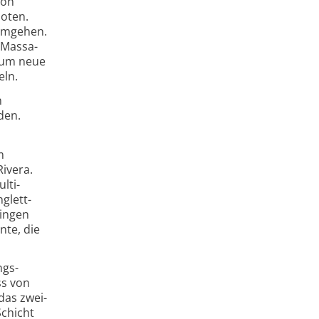
von
boten.
 umgehen.
 Massa­
, um neue
eln.
n
den.
m
Rivera.
lti­
glett-
ringen
nte, die
ngs­
ss von
das zwei­
Schicht