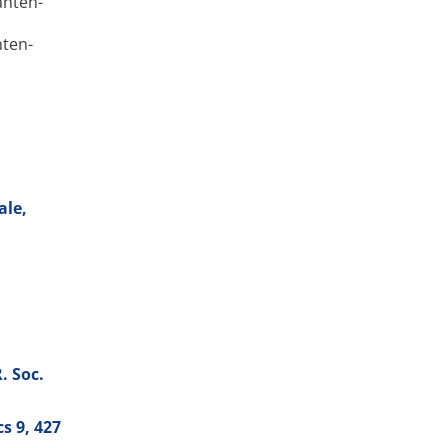
anten­
nten­
ale,
. Soc.
cs
9
, 427