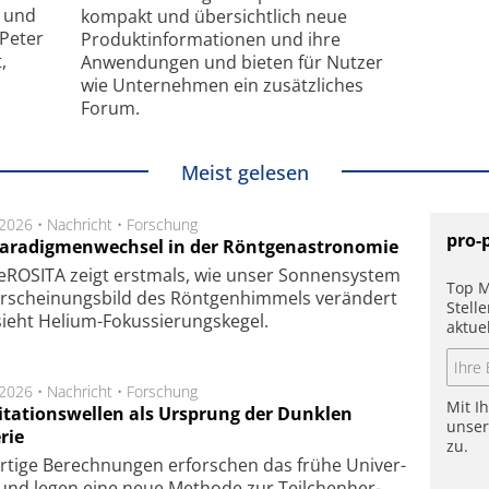
- und
kompakt und übersichtlich neue
 Peter
Produkt­informationen und ihre
,
Anwendungen und bieten für Nutzer
wie Unternehmen ein zusätzliches
Forum.
Meist gelesen
.2026 •
Nachricht
•
Forschung
pro-
Paradigmenwechsel in der Röntgenastronomie
ROSITA zeigt erst­mals, wie unser Son­nen­sys­tem
Top M
r­schei­nungs­bild des Rönt­gen­him­mels ver­än­dert
Stell
ieht Helium-Fokus­sie­rungs­ke­gel.
aktue
.2026 •
Nachricht
•
Forschung
Mit I
itationswellen als Ursprung der Dunklen
unse
rie
zu.
rtige Be­rech­nung­en er­for­schen das frü­he Uni­ver­
nd legen eine neue Me­tho­de zur Teil­chen­her­