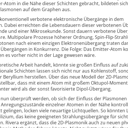
-Atom in die Nähe dieser Schichten gebracht, bildeten sic
 Plasmonen auf dem Graphen aus.
 konven­tionell verbotene elek­tronische Übergänge in dem
. Dabei erreichten die Lebens­dauern dieser verbotenen 
nde und einer Mikrosekunde. Sonst dauern verbotene Übe
hre. Multi­polare Prozesse höherer Ordnung, Spin-Flip-Strahl
otonen nach einem einzigen Elektronen­übergang traten da
n Übergängen in Konkurrenz. Die Folge: Das Emitter-Atom k
en es vorher nicht in der Lage gewesen wäre.
re­tische Arbeit handelt, könnte sie großen Einfluss auf zuk
ionale Schichten lassen sich nicht nur aus Kohlenstoff, son
er Beryllium herstellen. Über das neue Modell der 2D-Plasm
orstellbar, dass mit einem Atom mit großem Oktupol-Moment
er wird als der sonst favo­risierte Dipol-Übergang.
 nun überprüft werden, ob sich der Einfluss der Plasmonen 
 Anregungs­zustände einzelner Atomen in der Nähe kontroll
itt gelingen, locken viele neuartige Lichtquellen. So könnten 
ilizium, das keine geeigneten Strahlungs­übergänge für sich
en. Rivera ergänzt, dass die 2D-Plasmonik auch zu neuen ph