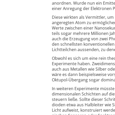
anordnen. Wurde nun ein Emitter
einer Anregung der Elektronen
Diese wirkten als Vermittler, um
angeregten Atom zu ermöglichen
Werte zwischen einer Nanoseku
teils sogar mehrere Millionen Ja
auch die Erzeugung von zwei Ph
den schnellsten konven­tionelle
Licht­teilchen aussenden, zu den
Obwohl es sich um eine rein theo
Expe­rimente haben. Zwei­dimens
auch aus Metallen wie Silber od
wäre es dann beispiels­weise v
Oktupol-Übergang sogar domi­nant
In weiteren Expe­rimente müsste
dimensionalen Schichten auf die
steuern ließe. Sollte dieser Schr
dioden etwa aus Halbleiter wie S
Licht aufweist, konstruiert werd