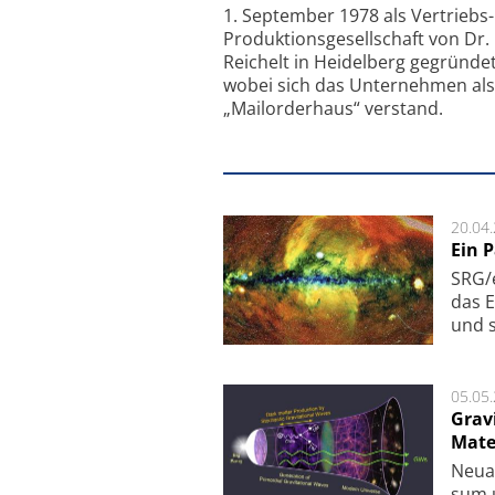
1. September 1978 als Vertriebs
Produktionsgesellschaft von Dr.
Reichelt in Heidelberg gegründet
wobei sich das Unternehmen als
„Mailorderhaus“ verstand.
20.04
Ein 
SRG/e
das E
und s
05.05
Grav
Mate
Neu­a
sum u