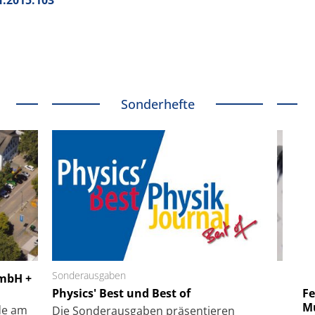
Sonderhefte
 GmbH
Sonderausgaben
SmarAct GmbH
GmbH +
uper-
Physics' Best und Best of
Elektronenmikroskopie auf
Fem
hanismus
kleinstem Raum
Mu
de am
Die Sonder­ausgaben präsentieren