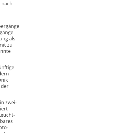
h nach
Übergänge
rgänge
ung als
mit zu
onnte
ünftige
dern
onik
 der
in zwei­
iert
Leucht­
tbares
oto­