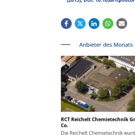
Anbieter des Monats
Schäfter + Kirchhoff
RCT Reichelt Chemietechnik 
Co.
Faserkoppler mit S
Feinfokussierungsmec
Die Reichelt Chemietechnik wur