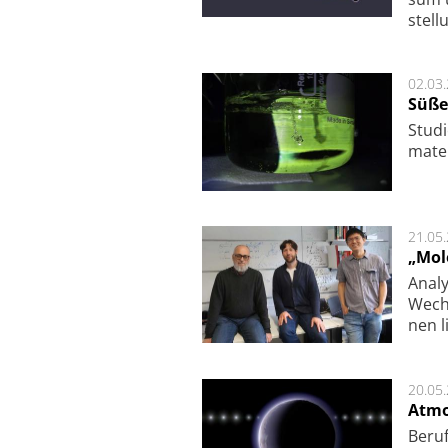
stel­
02.03
Süße
Studi
ma­te
21.05
„Mol
Analy
Wech­
nen l
20.05
Atmo
Beruf