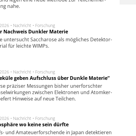
lung nahe.
.2026 •
Nachricht
•
Forschung
r Nachweis Dunkler Materie
e unter­sucht Saccha­ro­se als mög­li­ches De­tek­tor­
­rial für leich­te WIMPs.
.2026 •
Nachricht
•
Forschung
eküle geben Aufschluss über Dunkle Materie“
se prä­zi­ser Mes­sung­en bis­her un­er­for­schter
sel­wir­kung­en zwi­schen Elek­tro­nen und Atom­ker­
ie­fert Hin­wei­se auf neue Teil­chen.
.2026 •
Nachricht
•
Forschung
sphäre wo keine sein dürfte
s- und Ama­teuer­for­schen­de in Japan de­tek­tie­ren