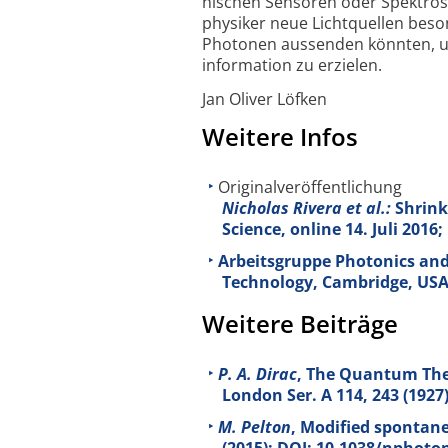
nischen Sensoren oder Spektro­s
physiker neue Licht­quellen beso
Photonen aussenden könnten, um
information zu erzielen.
Jan Oliver Löfken
Weitere Infos
Originalveröffentlichung
Nicholas Rivera et al.:
Shrinki
Science, online 14. Juli 2016
Arbeitsgruppe Photonics and
Technology, Cambridge, US
Weitere Beiträge
P. A. Dirac
, The Quantum Theo
London Ser. A
114
, 243 (1927
M. Pelton
, Modified spontan
(2015); DOI: 10.1038/nphoto