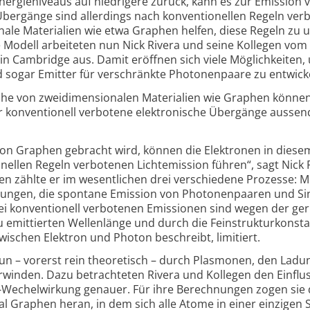
ergie­niveaus auf niedrigere zurück, kann es zur Emission 
ergänge sind allerdings nach konven­tionellen Regeln ver
nale Materialien wie etwa Graphen helfen, diese Regeln zu
 Modell arbeiteten nun Nick Rivera und seine Kollegen vom
 in Cambridge aus. Damit eröffnen sich viele Möglichkeiten
d sogar Emitter für verschränkte Photonen­paare zu entwick
Nähe von zweidimensionalen Materialien wie Graphen könne
 konventionell verbotene elektronische Übergänge aussen
von Graphen gebracht wird, können die Elektronen in diese
onellen Regeln verbotenen Licht­emission führen“, sagt Nick 
 zählte er im wesent­lichen drei verschie­dene Prozesse: Mu
ngen, die spontane Emission von Photonen­paaren und Sin
rei konven­tionell verbotenen Emissionen sind wegen der ge
 emittierten Wellenlänge und durch die Feinstruktur­konsta
wischen Elektron und Photon beschreibt, limitiert.
un – vorerst rein theoretisch – durch Plasmonen, den Ladu
rwinden. Dazu betrach­teten Rivera und Kollegen den Einflu
-Wechel­wirkung genauer. Für ihre Berechnungen zogen sie 
l Graphen heran, in dem sich alle Atome in einer einzigen 