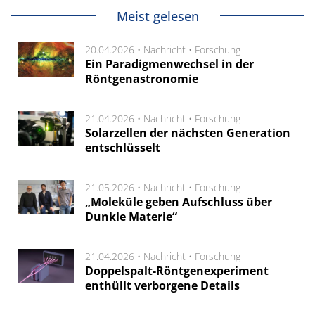
Meist gelesen
20.04.2026 •
Nachricht
•
Forschung
Ein Paradigmenwechsel in der
Röntgenastronomie
21.04.2026 •
Nachricht
•
Forschung
Solarzellen der nächsten Generation
entschlüsselt
21.05.2026 •
Nachricht
•
Forschung
„Moleküle geben Aufschluss über
Dunkle Materie“
21.04.2026 •
Nachricht
•
Forschung
Doppelspalt-Röntgenexperiment
enthüllt verborgene Details