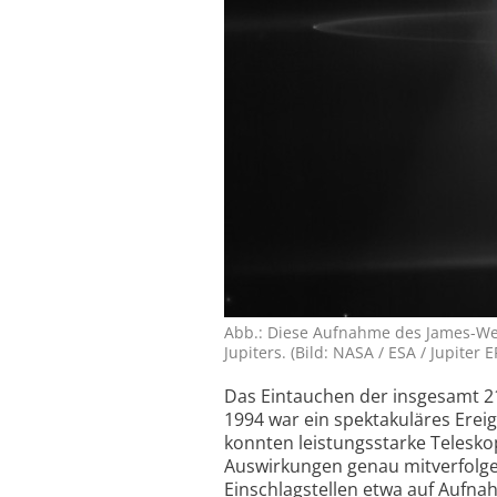
Abb.: Diese Aufnahme des James-Web
Jupiters. (Bild: NASA / ESA / Jupiter
Das Eintauchen der insgesamt 21
1994 war ein spektakuläres Ereig
konnten leistungs­starke Teles
Auswirkungen genau mitverfolgen
Einschlag­stellen etwa auf Aufn