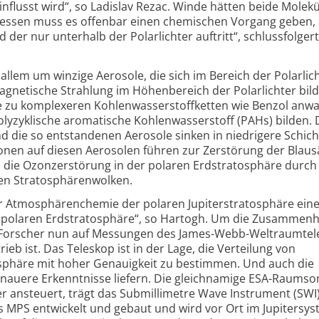
lusst wird“, so Ladislav Rezac. Winde hätten beide Molekü
attdessen muss es offenbar einen chemischen Vorgang geben
nd der nur unterhalb der Polarlichter auftritt“, schlussfolger
allem um winzige Aerosole, die sich im Bereich der Polarlic
magnetische Strahlung im Höhenbereich der Polarlichter bild
ie zu komplexeren Kohlenwasserstoffketten wie Benzol anw
polyzyklische aromatische Kohlen­wasserstoff (PAHs) bilden. 
 die so entstandenen Aerosole sinken in niedrigere Schich
nen auf diesen Aerosolen führen zur Zerstörung der Blaus
 die Ozonzerstörung in der polaren Erdstratosphäre durch
en Stratosphären­wolken.
er Atmosphärenchemie der polaren Jupiterstratosphäre ein
der polaren Erdstratosphäre“, so Hartogh. Um die Zusammen
e Forscher nun auf Messungen des James-Webb-Weltraum­tel
ieb ist. Das Teleskop ist in der Lage, die Verteilung von
osphäre mit hoher Genauigkeit zu bestimmen. Und auch die
nauere Erkenntnisse liefern. Die gleichnamige ESA-Raumso
iter ansteuert, trägt das Submillimetre Wave Instrument (SWI
s MPS entwickelt und gebaut und wird vor Ort im Jupitersy