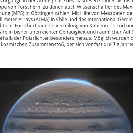
Vorgänge in der Atmosphäre des Gasriesen stärker als bis
ppe von Forschern, zu denen auch Wissenschaftler des Max
chung (MPS) in Göttingen zählen. Mit Hilfe von Messdaten de
limeter Arrays (ALMA) in Chile und des International Gemin
ibt das Forscherteam die Verteilung von Kohlen­monoxid un
häre in bisher unerreichter Genauigkeit und räumlicher Aufl
rhalb der Polarlichter besonders heraus. Möglich wurden d
kosmischen Zusammen­stoß, der sich vor fast dreißig Jahre