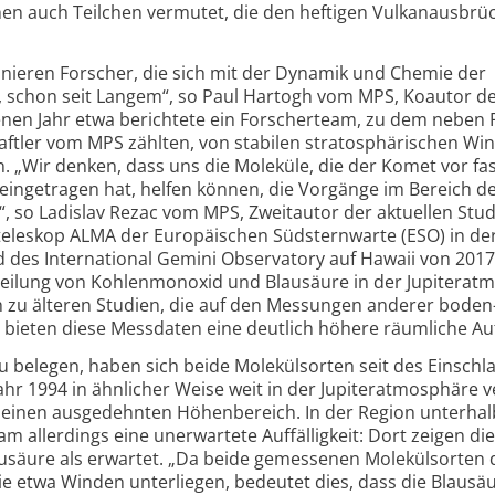
en auch Teilchen vermutet, die den heftigen Vulkan­ausbrü
szinieren Forscher, die sich mit der Dynamik und Chemie der
, schon seit Langem“, so Paul Hartogh vom MPS, Koautor d
enen Jahr etwa berichtete ein Forscherteam, zu dem neben 
ftler vom MPS zählten, von stabilen stratosphärischen Win
. „Wir denken, dass uns die Moleküle, die der Komet vor fas
 eingetragen hat, helfen können, die Vorgänge im Bereich d
“, so Ladislav Rezac vom MPS, Zweitautor der aktuellen Stud
eleskop ALMA der Europäischen Süd­sternwarte (ESO) in de
 des International Gemini Observatory auf Hawaii von 201
teilung von Kohlenmonoxid und Blausäure in der Jupiter­at
 zu älteren Studien, die auf den Messungen anderer boden
bieten diese Messdaten eine deutlich höhere räumliche Au
belegen, haben sich beide Molekülsorten seit des Einschl
 1994 in ähnlicher Weise weit in der Jupiter­atmosphäre ve
h einen ausgedehnten Höhenbereich. In der Region unterhal
am allerdings eine unerwartete Auffälligkeit: Dort zeigen die
usäure als erwartet. „Da beide gemessenen Molekülsorten 
e etwa Winden unterliegen, bedeutet dies, dass die Blausä