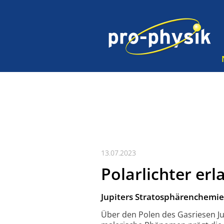
13.07.2023
Polarlichter erl
Jupiters Stratosphärenchemie 
Über den Polen des Gasriesen Ju