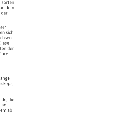
l­sorten
, an dem
t der
hter
en sich
achsen,
Diese
ten der
äure.
e
hänge
eskops,
nde, die
) an
stem ab