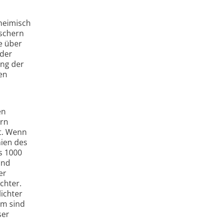
 heimisch
rschern
le über
 der
ung der
en
en
ern
nt. Wenn
nien des
s 1000
und
er
chter.
lichter
em sind
ser