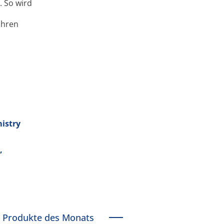
. So wird
ühren
mistry
,
Produkte des Monats