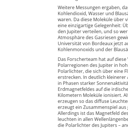
Weitere Messungen ergaben, das
Kohlendioxid, Wasser und Blausäu
waren. Da diese Moleküle über v
eine einzig­artige Gelegenheit: 
den Jupiter verteilen, und so we
Atmosphäre des Gasriesen gewin
Universität von Bordeaux jetzt 
Kohlen­monoxids und der Blausäu
Das Forscherteam hat auf diese 
Polarregionen des Jupiter in hoh
Polarlichter, die sich über ein
erstrecken. In deutlich kleiner
in Phasen starker Sonnen­aktivit
Erdmagnetfeldes auf die irdisch
Kilometern Moleküle ionisiert. A
erzeugen so das diffuse Leuchten
erzeugt ein Zusammenspiel aus g
Allerdings ist das Magnetfeld des
leuchten in allen Wellenlängen­b
die Polarlichter des Jupiters – a