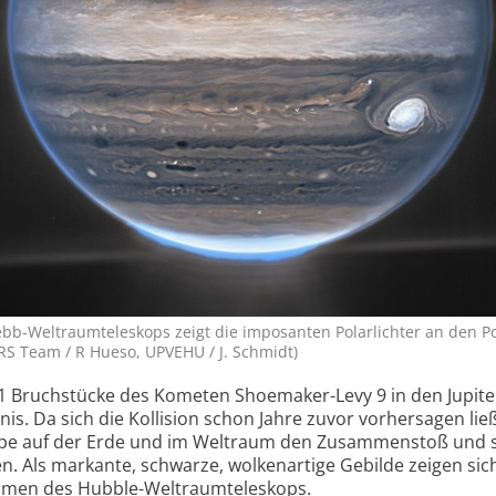
b-Weltraumteleskops zeigt die imposanten Polarlichter an den P
 ERS Team / R Hueso, UPVEHU / J. Schmidt)
 Bruchstücke des Kometen Shoemaker-Levy 9 in den Jupiter 
nis. Da sich die Kollision schon Jahre zuvor vorhersagen ließ
kope auf der Erde und im Weltraum den Zusammenstoß und 
. Als markante, schwarze, wolkenartige Gebilde zeigen sich
ahmen des Hubble-Weltraum­teleskops.