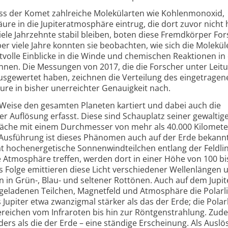
s der Komet zahlreiche Molekülarten wie Kohlenmonoxid,
re in die Jupiter­atmosphäre eintrug, die dort zuvor nicht
iele Jahrzehnte stabil bleiben, boten diese Fremdkörper Fo
Über viele Jahre konnten sie beobachten, wie sich die Molekü
rtvolle Einblicke in die Winde und chemischen Reaktionen in
nen. Die Messungen von 2017, die die Forscher unter Leit
ausgewertet haben, zeichnen die Verteilung des eingetragen
re in bisher unerreichter Genauigkeit nach.
Weise den gesamten Planeten kartiert und dabei auch die
er Auflösung erfasst. Diese sind Schauplatz seiner gewaltig
e Fläche mit einem Durchmesser von mehr als 40.000 Kilomet
er Ausführung ist dieses Phänomen auch auf der Erde bekan
ät hoch­energetische Sonnenwindteilchen entlang der Feldli
e Atmosphäre treffen, werden dort in einer Höhe von 100 bi
ls Folge emittieren diese Licht verschiedener Wellenlängen 
 in Grün-, Blau- und seltener Rottönen. Auch auf dem Jupit
eladenen Teilchen, Magnetfeld und Atmosphäre die Polarli
 Jupiter etwa zwanzigmal stärker als das der Erde; die Polar
ereichen vom Infraroten bis hin zur Röntgen­strahlung. Zud
nders als die der Erde – eine ständige Erscheinung. Als Auslö