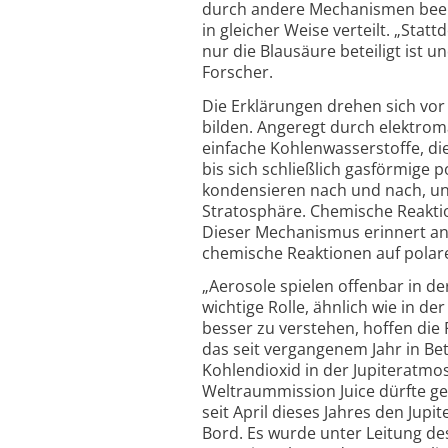
durch andere Mechanismen beeinf
in gleicher Weise verteilt. „St
nur die Blausäure beteiligt ist u
Forscher.
Die Erklärungen drehen sich vor 
bilden. Angeregt durch elektro­
einfache Kohlenwasserstoffe, d
bis sich schließlich gasförmige 
kondensieren nach und nach, und
Stratosphäre. Chemische Reaktio
Dieser Mechanismus erinnert an
chemische Reaktionen auf polar
„Aerosole spielen offenbar in d
wichtige Rolle, ähnlich wie in 
besser zu verstehen, hoffen di
das seit vergangenem Jahr in Betr
Kohlendioxid in der Jupiteratm
Weltraummission Juice dürfte ge
seit April dieses Jahres den Jup
Bord. Es wurde unter Leitung de