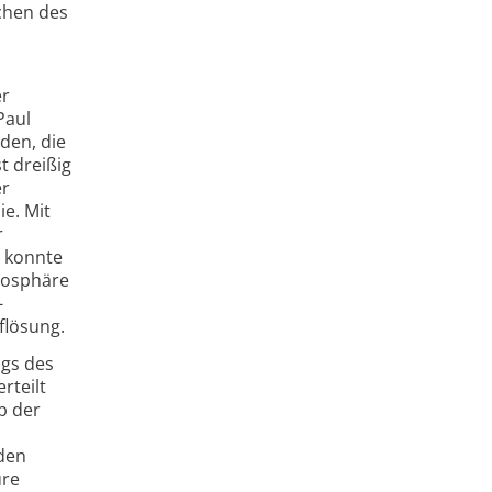
chen des
er
Paul
den, die
t dreißig
er
ie. Mit
r
7 konnte
mosphäre
­
flösung.
ags des
rteilt
b der
den
ure