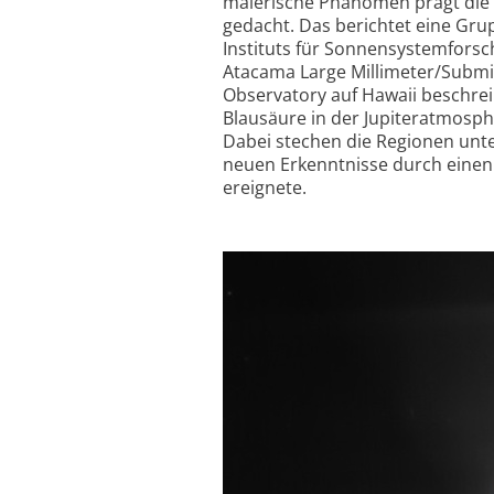
malerische Phänomen prägt die 
gedacht. Das berichtet eine Gru
Instituts für Sonnen­system­fors
Atacama Large Millimeter/Submil
Observatory auf Hawaii beschre
Blausäure in der Jupiter­atmosp
Dabei stechen die Regionen unte
neuen Erkenntnisse durch einen 
ereignete.