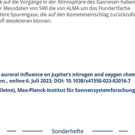
k auf die Vorgänge in der Atmosphäre des Gasriesen haben
er Messdaten von SWI die von ALMA um das Hundertfache
itere Spurengase, die auf den Kometen­einschlag zurückzuf
off detektieren können.
 auroral influence on Jupiter’s nitrogen and oxygen che
n., online 6. Juli 2023; DOI: 10.1038/s41550-023-02016-7
Kleine), Max-Planck-Institut für Sonnensystemforschung
Sonderhefte