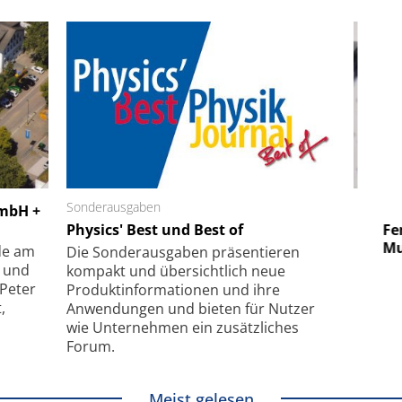
 GmbH
Sonderausgaben
SmarAct GmbH
GmbH +
uper-
Physics' Best und Best of
Elektronenmikroskopie auf
Fem
hanismus
kleinstem Raum
Mu
de am
Die Sonder­ausgaben präsentieren
- und
kompakt und übersichtlich neue
 Peter
Produkt­informationen und ihre
,
Anwendungen und bieten für Nutzer
wie Unternehmen ein zusätzliches
Forum.
Meist gelesen