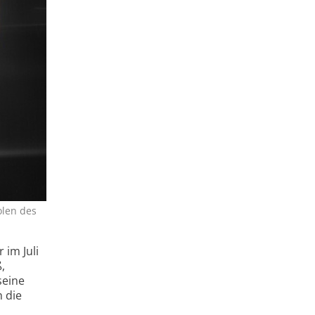
olen des
im Juli
,
seine
 die