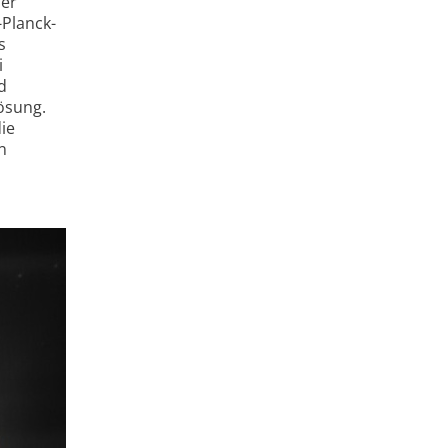
her
-Planck-
s
i
d
ösung.
ie
n