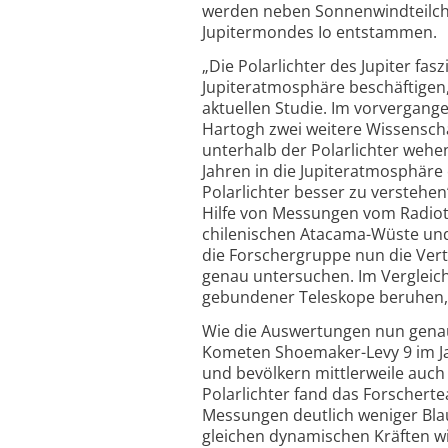
werden neben Sonnenwind­teilch
Jupiter­mondes Io entstammen.
„Die Polarlichter des Jupiter fa
Jupiteratmosphäre beschäftigen
aktuellen Studie. Im vorvergang
Hartogh zwei weitere Wissenscha
unterhalb der Polarlichter wehen
Jahren in die Jupiter­atmosphäre
Polarlichter besser zu verstehen
Hilfe von Messungen vom Radio­t
chilenischen Atacama-Wüste und
die Forschergruppe nun die Ver
genau untersuchen. Im Vergleich
gebundener Teleskope beruhen, 
Wie die Auswertungen nun genau 
Kometen Shoemaker-Levy 9 im Jahr
und bevölkern mittlerweile auc
Polarlichter fand das Forscher­te
Messungen deutlich weniger Bla
gleichen dynamischen Kräften wi